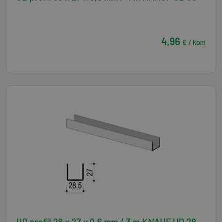
4,96
€ / kom
UD profil 28 x 27 x 0,6 mm / 3 m KNAUF UD 28