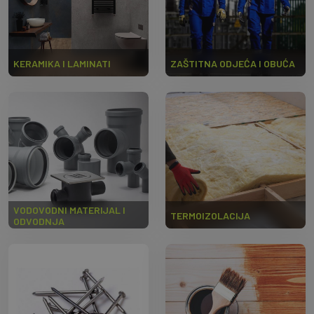
KERAMIKA I LAMINATI
ZAŠTITNA ODJEĆA I OBUĆA
VODOVODNI MATERIJAL I
TERMOIZOLACIJA
ODVODNJA