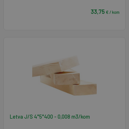
33,75
€ / kom
Letva J/S 4*5*400 - 0,008 m3/kom