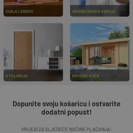
CIGLA I ZIDOVI
GRAĐEVINSKA KEMIJA
STOLARIJA
DRVENE KUĆE
Dopunite svoju košaricu i ostvarite
dodatni popust!
VRIJEDI ZA SLJEDEĆE NAČINE PLAĆANJA: