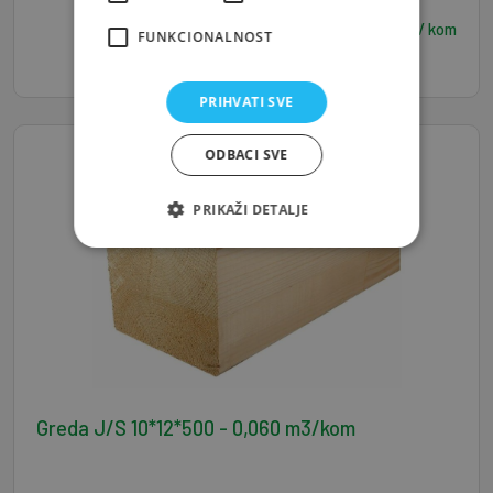
18,00
€ / kom
FUNKCIONALNOST
PRIHVATI SVE
ODBACI SVE
PRIKAŽI DETALJE
Greda J/S 10*12*500 - 0,060 m3/kom