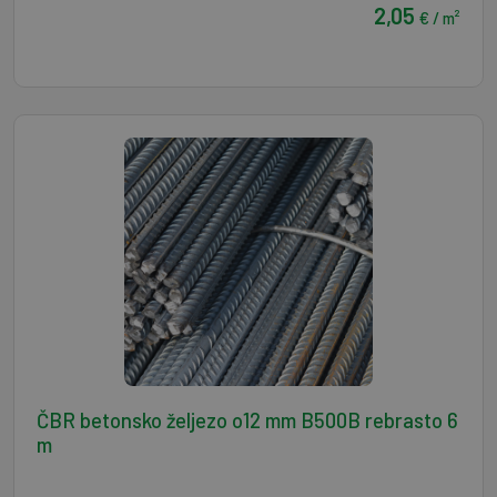
2,05
€ / m²
ČBR betonsko željezo o12 mm B500B rebrasto 6
m