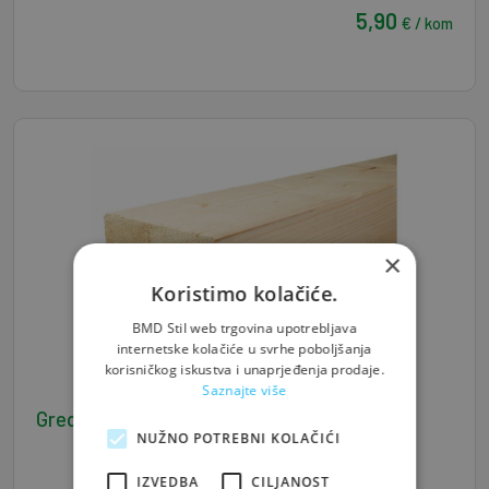
5,90
€ / kom
×
Koristimo kolačiće.
BMD Stil web trgovina upotrebljava
internetske kolačiće u svrhe poboljšanja
korisničkog iskustva i unaprjeđenja prodaje.
Saznajte više
Greda J/S 10*12*400 - 0,048 m3/kom
NUŽNO POTREBNI KOLAČIĆI
IZVEDBA
CILJANOST