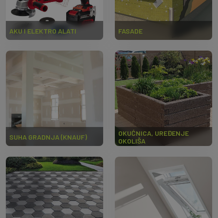
AKU I ELEKTRO ALATI
FASADE
OKUĆNICA, UREĐENJE
SUHA GRADNJA (KNAUF)
OKOLIŠA