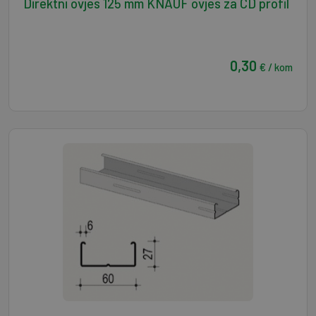
Direktni ovjes 125 mm KNAUF ovjes za CD profil
0,30
€ / kom