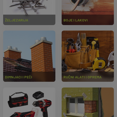
ŽELJEZARIJA
BOJE I LAKOVI
DIMNJACI I PEĆI
RUČNI ALATI I OPREMA