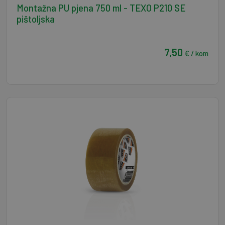
Montažna PU pjena 750 ml - TEXO P210 SE
pištoljska
7,50
€ / kom