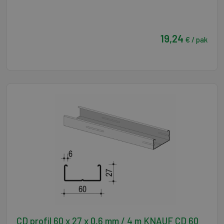
19,24
€ / pak
CD profil 60 x 27 x 0,6 mm / 4 m KNAUF CD 60