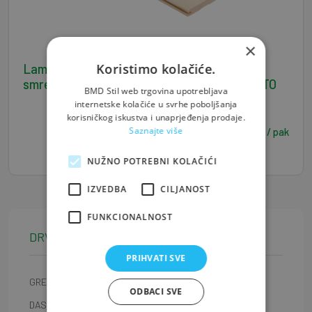
×
Koristimo kolačiće.
Lamperija 19 x 146 x 4000 mm Obla -
smreka/jela A/B klasa - 3,504 m2/pak BRUTO
BMD Stil web trgovina upotrebljava
internetske kolačiće u svrhe poboljšanja
korisničkog iskustva i unaprjeđenja prodaje.
46,71
Saznajte više
€ / pak
NUŽNO POTREBNI KOLAČIĆI
IZVEDBA
CILJANOST
FUNKCIONALNOST
DRVENA GRAĐA
PRIHVATI SVE
GREDE
ODBACI SVE
DASKE I FOSNE