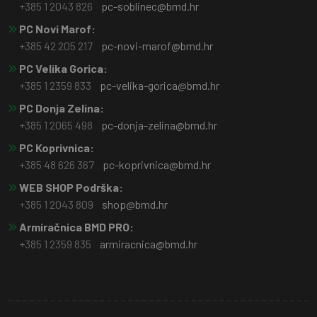
+385 1 2043 826
pc-soblinec@bmd.hr
PC Novi Marof:
+385 42 205 217
pc-novi-marof@bmd.hr
PC Velika Gorica:
+385 1 2359 833
pc-velika-gorica@bmd.hr
PC Donja Zelina:
+385 1 2065 498
pc-donja-zelina@bmd.hr
PC Koprivnica:
+385 48 626 367
pc-koprivnica@bmd.hr
WEB SHOP Podrška:
+385 1 2043 809
shop@bmd.hr
Armiračnica BMD PRO:
+385 1 2359 835
armiracnica@bmd.hr