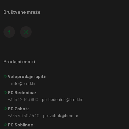
Društvene mreže
Prodajni centri
Veleprodajni upiti:
info@bmd.hr
PC Bedenica:
+385 1 2043 800
pc-bedenica@bmd.hr
PC Zabok:
+385 49 502 440
pc-zabok@bmd.hr
PC Soblinec: