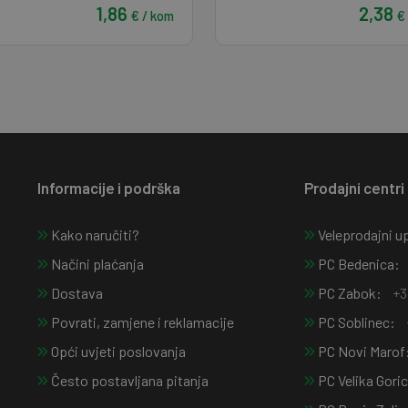
1,86
2,38
€ / kom
€
Informacije i podrška
Prodajni centri
Kako naručiti?
Veleprodajni up
Načini plaćanja
PC Bedenica:
Dostava
PC Zabok:
+3
Povrati, zamjene i reklamacije
PC Soblinec:
Opći uvjeti poslovanja
PC Novi Marof
Često postavljana pitanja
PC Velika Gori