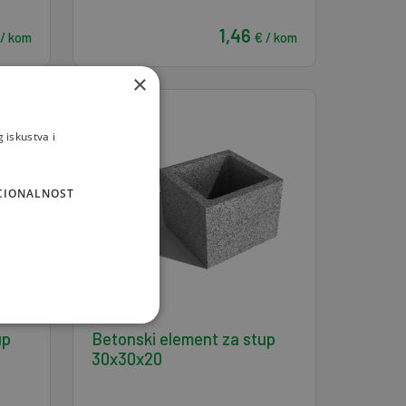
1,46
 / kom
€ / kom
×
 iskustva i
CIONALNOST
up
Betonski element za stup
30x30x20