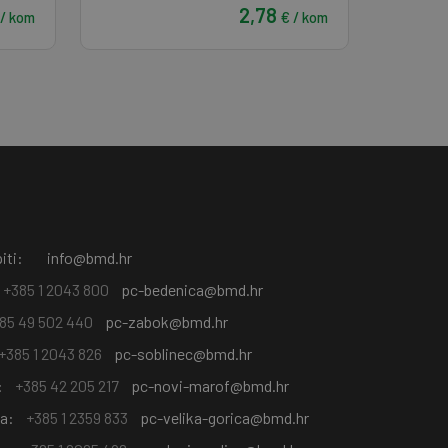
2,78
 / kom
€ / kom
iti:
info@bmd.hr
+385 1 2043 800
pc-bedenica@bmd.hr
85 49 502 440
pc-zabok@bmd.hr
+385 1 2043 826
pc-soblinec@bmd.hr
:
+385 42 205 217
pc-novi-marof@bmd.hr
ca:
+385 1 2359 833
pc-velika-gorica@bmd.hr