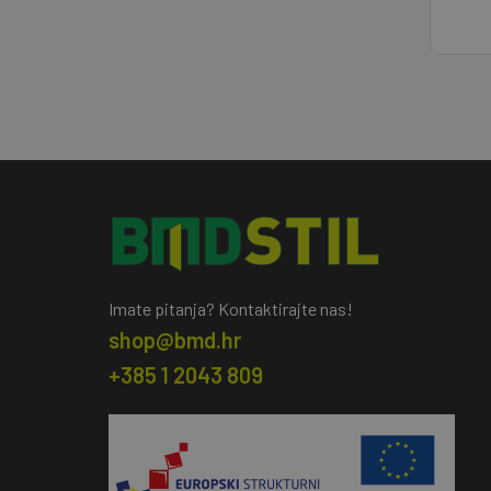
Imate pitanja? Kontaktirajte nas!
shop@bmd.hr
+385 1 2043 809