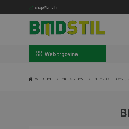
shop@bmd.hr
Web trgovina
WEB SHOP
CIGLA I ZIDOVI
BETONSKI BLOKOVI (KV
B