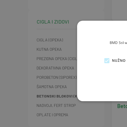
CIGLA I ZIDOVI
CIGLA (OPEKA)
BMD Stil w
KUTNA OPEKA
PREZIDNA OPEKA (CIGLA)
NUŽNO 
DEKORATIVNA OPEKA
POROBETON (SIPOREX)
ŠAMOTNA OPEKA
BETONSKI BLOKOVI (KVADRI)
Beto
NADVOJI, FERT STROP
OPLATE I OPREMA