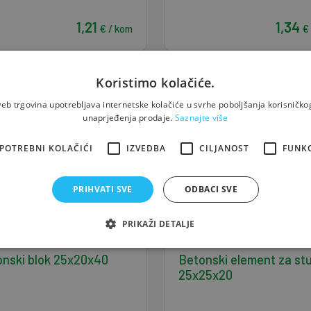
1,21
1,34
€ / kom
€
Koristimo kolačiće.
eb trgovina upotrebljava internetske kolačiće u svrhe poboljšanja korisničkog
unaprjeđenja prodaje.
Saznajte više
POTREBNI KOLAČIĆI
IZVEDBA
CILJANOST
FUNK
PRIHVATI SVE
ODBACI SVE
PRIKAŽI DETALJE
nski blok 25x20x40
Betonski element za st
25x25x20