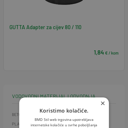
GUTTA Adapter za cijev 80 / 110
1,84
€ / kom
VODOVODNI MATERIJAL I ODVODNJA
×
Koristimo kolačiće.
BETONSKE CIJEVI
BMD Stil web trgovina upotrebljava
PLASTIČNE CIJEVI
internetske kolačiće u svrhe poboljšanja