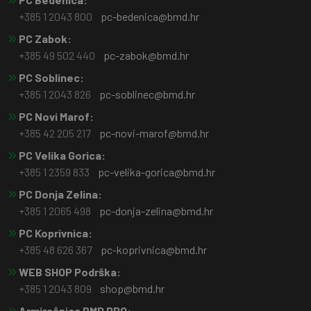
+385 1 2043 800
pc-bedenica@bmd.hr
PC Zabok:
+385 49 502 440
pc-zabok@bmd.hr
PC Soblinec:
+385 1 2043 826
pc-soblinec@bmd.hr
PC Novi Marof:
+385 42 205 217
pc-novi-marof@bmd.hr
PC Velika Gorica:
+385 1 2359 833
pc-velika-gorica@bmd.hr
PC Donja Zelina:
+385 1 2065 498
pc-donja-zelina@bmd.hr
PC Koprivnica:
+385 48 626 367
pc-koprivnica@bmd.hr
WEB SHOP Podrška:
+385 1 2043 809
shop@bmd.hr
Armiračnica BMD PRO: