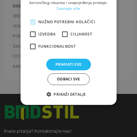
korisničkog iskustva i unaprjeđenja prodaje.
DODACI ZA PLASTIČNE CIJEVI
Saznajte više
DRENAŽNE CIJEVI
NUŽNO POTREBNI KOLAČIĆI
VENTILI, BRTVE, SIFONI
IZVEDBA
CILJANOST
POKLOPCI I REŠETKE
ŠAHTI
FUNKCIONALNOST
OSTALI VODOVODNI MATERIJAL
PRIHVATI SVE
KANALICE
ODBACI SVE
PRIKAŽI DETALJE
Imate pitanja? Kontaktirajte nas!