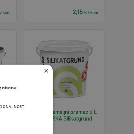
2,15
 / kom
€ / kom
×
 iskustva i
CIONALNOST
5 kg
Silikatni temeljni premaz 5 L
SAMOBORKA Silikatgrund