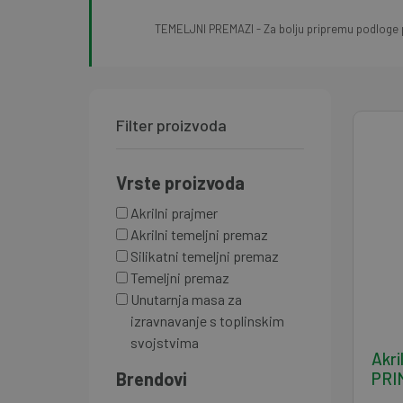
TEMELJNI PREMAZI - Za bolju pripremu podloge p
Filter proizvoda
Vrste proizvoda
Akrilni prajmer
Akrilni temeljni premaz
Silikatni temeljni premaz
Temeljni premaz
Unutarnja masa za 
izravnavanje s toplinskim 
svojstvima
Akri
Brendovi
PRI