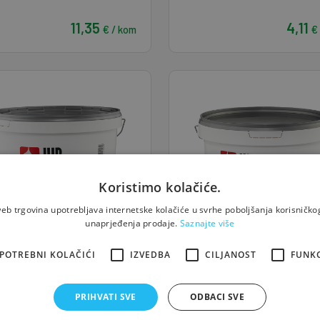
11,35
4,11
€ / kom
€
Koristimo kolačiće.
eb trgovina upotrebljava internetske kolačiće u svrhe poboljšanja korisničkog
unaprjeđenja prodaje.
Saznajte više
POTREBNI KOLAČIĆI
IZVEDBA
CILJANOST
FUNK
lni temeljni premaz 18 kg
Akrilni temeljni premaz 
 AKRIL Emulzija
JUB AKRIL Emulzija
PRIHVATI SVE
ODBACI SVE