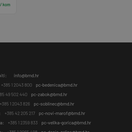
 / kom
iti:
info@bmd.hr
+385 1 2043 800
pc-bedenica@bmd.hr
85 49 502 440
pc-zabok@bmd.hr
+385 1 2043 826
pc-soblinec@bmd.hr
:
+385 42 205 217
pc-novi-marof@bmd.hr
ca:
+385 1 2359 833
pc-velika-gorica@bmd.hr
a:
+385 1 2065 498
pc-donja-zelina@bmd.hr