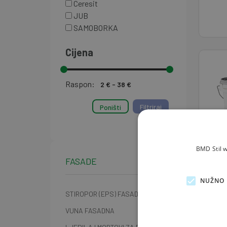
Ceresit
JUB
SAMOBORKA
Cijena
Raspon:
Poništi
BMD Stil w
FASADE
NUŽNO 
Akri
STIROPOR (EPS) FASADNI
JUB
VUNA FASADNA