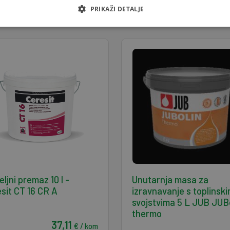
50,22
16,15
€ / kom
€
PRIKAŽI DETALJE
ljni premaz 10 l -
Unutarnja masa za
sit CT 16 CR A
izravnavanje s toplinsk
svojstvima 5 L JUB JUB
thermo
37,11
€ / kom