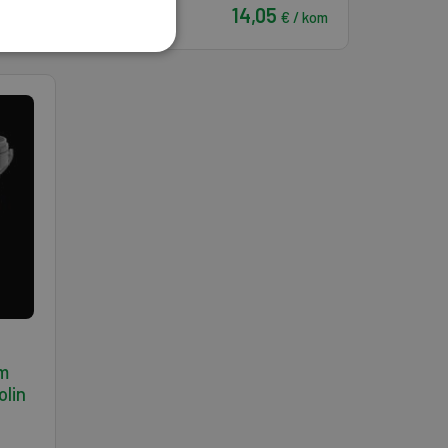
14,05
 / kom
€ / kom
im
olin