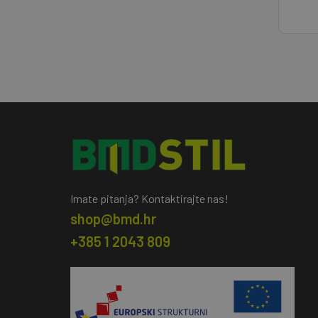
Imate pitanja? Kontaktirajte nas!
shop@bmd.hr
+385 1 2043 809