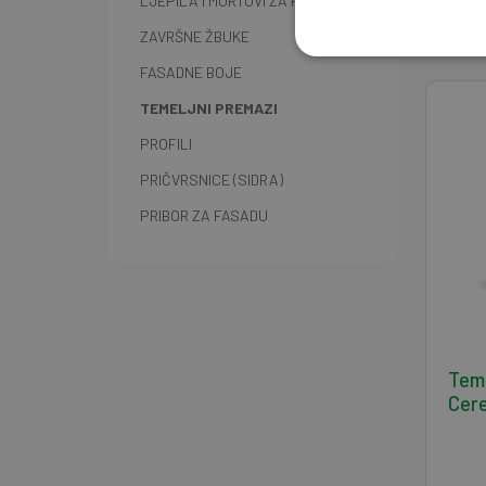
LJEPILA I MORTOVI ZA FASADU
ZAVRŠNE ŽBUKE
FASADNE BOJE
TEMELJNI PREMAZI
PROFILI
PRIČVRSNICE (SIDRA)
PRIBOR ZA FASADU
Teme
Cere