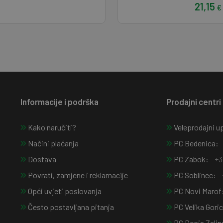
21,15
€
Informacije i podrška
Prodajni centri
Kako naručiti?
Veleprodajni up
Načini plaćanja
PC Bedenica:
Dostava
PC Zabok:
+3
Povrati, zamjene i reklamacije
PC Soblinec:
Opći uvjeti poslovanja
PC Novi Marof
Često postavljana pitanja
PC Velika Gori
PC Donja Zelin