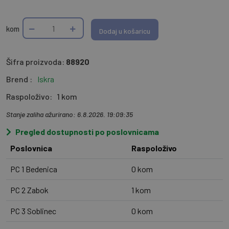
kom
Dodaj u košaricu
Šifra proizvoda:
88920
Brend :
Iskra
Raspoloživo:
1 kom
Stanje zaliha ažurirano: 6.8.2026. 19:09:35
Pregled dostupnosti po poslovnicama
Poslovnica
Raspoloživo
PC 1 Bedenica
0 kom
PC 2 Zabok
1 kom
PC 3 Soblinec
0 kom