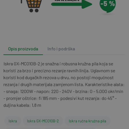
Opis proizvoda
Info i podrška
Iskra GX-MC010B-2 je snažna i robusna kružna pila koja se
koristi za brzo i precizno rezanje ravnih linija. Uglavnom se
koristi kod dugačkih rezova u drvu, no postoji mogućnost
rezanja i drugih materijala zamjenom lista. Karakteristike alata:
- snaga: 1200W - napon: 220 - 240V - brzina: 0 – 5.000 okr/min
- promjer oštrice: fi 185 mm - podesivi kut rezanja: do 45° -
duljina kabela: 1,8 m
Iskra
Iskra GX-MC010B-2
Iskra ručna kružna pila