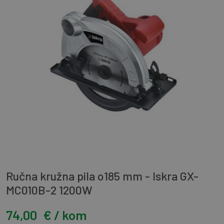
Ručna kružna pila o185 mm - Iskra GX-
MC010B-2 1200W
74,00
€ / kom