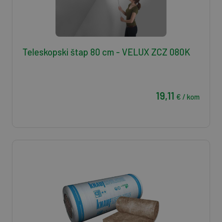
Teleskopski štap 80 cm - VELUX ZCZ 080K
19,11
€ / kom