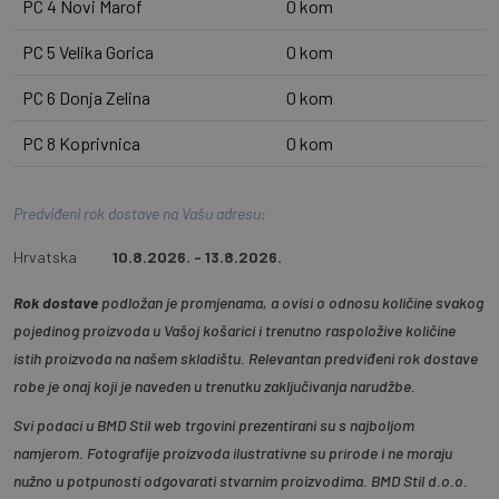
PC 4 Novi Marof
0 kom
PC 5 Velika Gorica
0 kom
PC 6 Donja Zelina
0 kom
PC 8 Koprivnica
0 kom
Predviđeni rok dostave na Vašu adresu:
Hrvatska
10.8.2026. - 13.8.2026.
Rok dostave
podložan je promjenama, a ovisi o odnosu količine svakog
pojedinog proizvoda u Vašoj košarici i trenutno raspoložive količine
istih proizvoda na našem skladištu. Relevantan predviđeni rok dostave
robe je onaj koji je naveden u trenutku zaključivanja narudžbe.
Svi podaci u BMD Stil web trgovini prezentirani su s najboljom
namjerom. Fotografije proizvoda ilustrativne su prirode i ne moraju
nužno u potpunosti odgovarati stvarnim proizvodima. BMD Stil d.o.o.