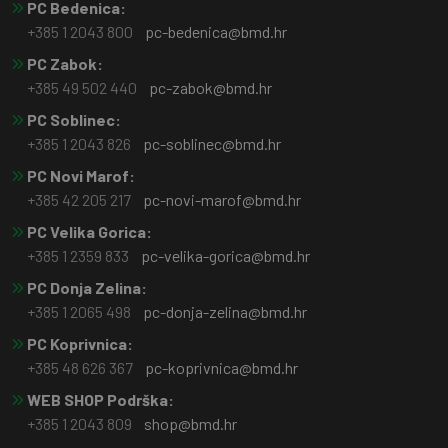
PC Bedenica:
+385 1 2043 800
pc-bedenica@bmd.hr
PC Zabok:
+385 49 502 440
pc-zabok@bmd.hr
PC Soblinec:
+385 1 2043 826
pc-soblinec@bmd.hr
PC Novi Marof:
+385 42 205 217
pc-novi-marof@bmd.hr
PC Velika Gorica:
+385 1 2359 833
pc-velika-gorica@bmd.hr
PC Donja Zelina:
+385 1 2065 498
pc-donja-zelina@bmd.hr
PC Koprivnica:
+385 48 626 367
pc-koprivnica@bmd.hr
WEB SHOP Podrška:
+385 1 2043 809
shop@bmd.hr