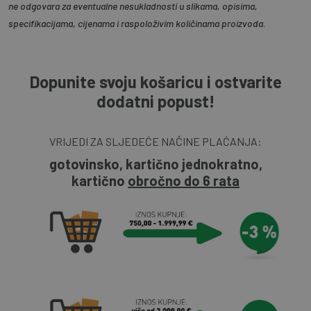
ne odgovara za eventualne nesukladnosti u slikama, opisima,
specifikacijama, cijenama i raspoloživim količinama proizvoda.
Dopunite svoju košaricu i ostvarite
dodatni popust!
VRIJEDI ZA SLJEDEĆE NAČINE PLAĆANJA:
gotovinsko, kartično jednokratno,
kartično
obročno do 6 rata