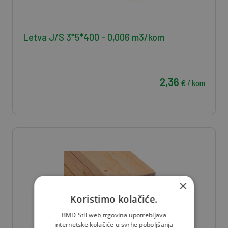
Letva J/S 3*5*400 - 0,006 m3/kom
2,36
€ / kom
×
Koristimo kolačiće.
BMD Stil web trgovina upotrebljava
internetske kolačiće u svrhe poboljšanja