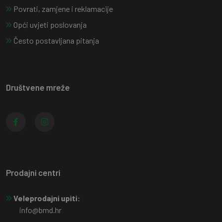
Povrati, zamjene i reklamacije
Opći uvjeti poslovanja
Često postavljana pitanja
Društvene mreže
Prodajni centri
Veleprodajni upiti:
info@bmd.hr