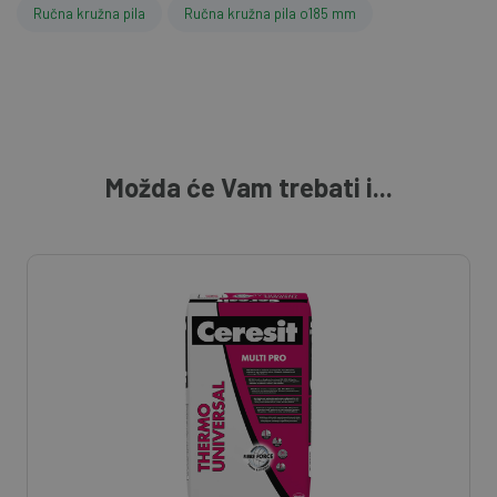
Ručna kružna pila
Ručna kružna pila o185 mm
Možda će Vam trebati i...