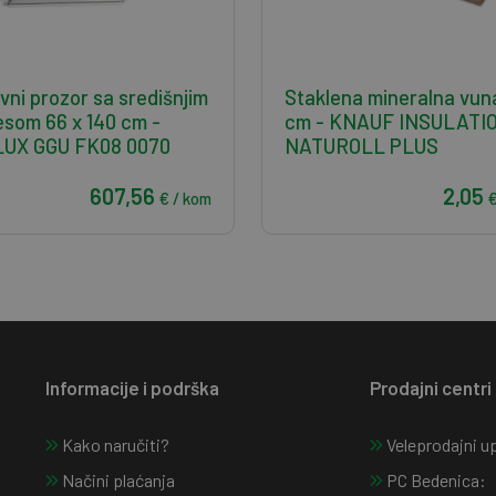
vni prozor sa središnjim
Staklena mineralna vun
esom 66 x 140 cm -
cm - KNAUF INSULATI
UX GGU FK08 0070
NATUROLL PLUS
607,56
2,05
€ / kom
€
Informacije i podrška
Prodajni centri
Kako naručiti?
Veleprodajni up
Načini plaćanja
PC Bedenica: