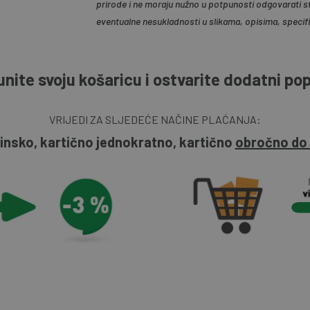
prirode i ne moraju nužno u potpunosti odgovarati s
eventualne nesukladnosti u slikama, opisima, specif
nite svoju košaricu i ostvarite dodatni po
VRIJEDI ZA SLJEDEĆE NAČINE PLAĆANJA:
insko, kartično jednokratno, kartično
obročno do 