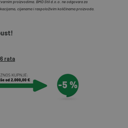
tvarnim proizvodima. BMD Stil d.o.o. ne odgovara za
ikacijama, cijenama i raspoloživim količinama proizvoda.
pust!
6 rata