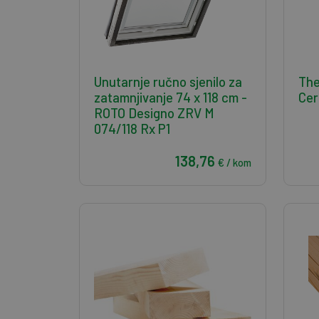
Unutarnje ručno sjenilo za
The
zatamnjivanje 74 x 118 cm -
Cer
ROTO Designo ZRV M
074/118 Rx P1
138,76
€ / kom