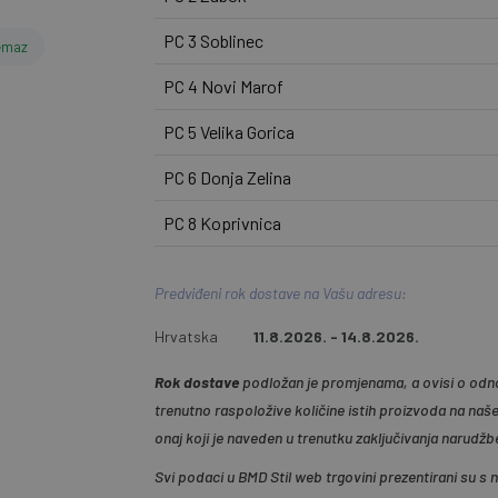
PC 3 Soblinec
emaz
PC 4 Novi Marof
PC 5 Velika Gorica
PC 6 Donja Zelina
PC 8 Koprivnica
Predviđeni rok dostave na Vašu adresu:
Hrvatska
11.8.2026. - 14.8.2026.
Rok dostave
podložan je promjenama, a ovisi o odno
trenutno raspoložive količine istih proizvoda na naš
onaj koji je naveden u trenutku zaključivanja narudžb
Svi podaci u BMD Stil web trgovini prezentirani su s