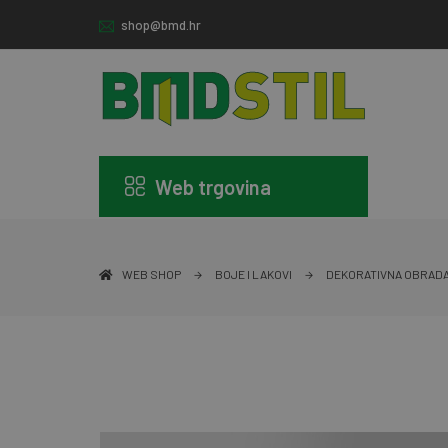
shop@bmd.hr
Web trgovina
WEB SHOP
BOJE I LAKOVI
DEKORATIVNA OBRADA