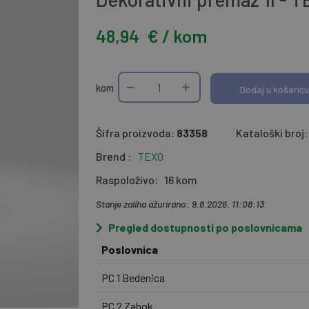
48,94
€ / kom
kom
Dodaj u košaricu
Šifra proizvoda:
83358
Kataloški broj:
Brend :
TEXO
Raspoloživo:
16 kom
Stanje zaliha ažurirano: 9.8.2026. 11:08:13
Pregled dostupnosti po poslovnicama
Poslovnica
PC 1 Bedenica
PC 2 Zabok