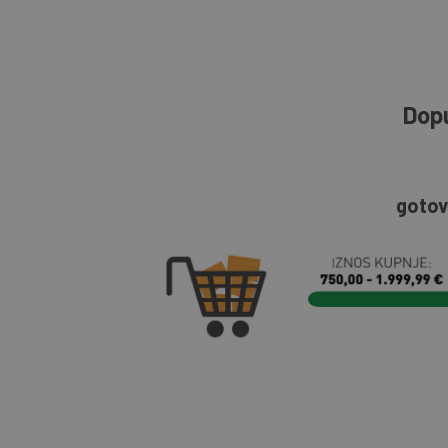
Dopu
gotov