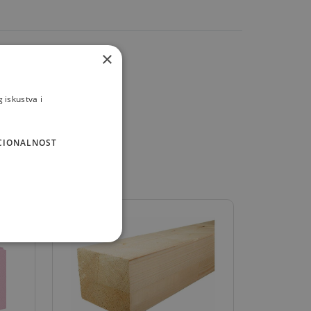
×
 iskustva i
CIONALNOST