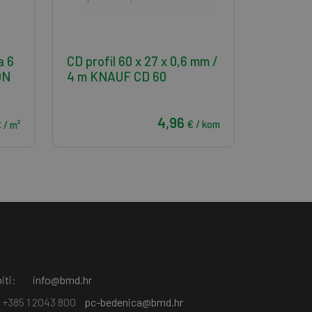
a 6
CD profil 60 x 27 x 0,6 mm /
ON
4 m KNAUF CD 60
4,96
€ / kom
 / m²
iti:
info@bmd.hr
+385 1 2043 800
pc-bedenica@bmd.hr