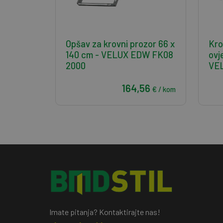
Opšav za krovni prozor 66 x
Kro
140 cm - VELUX EDW FK08
ovj
2000
VEL
164,56
€ / kom
Imate pitanja? Kontaktirajte nas!