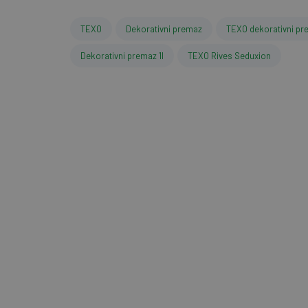
TEXO
Dekorativni premaz
TEXO dekorativni pr
Dekorativni premaz 1l
TEXO Rives Seduxion