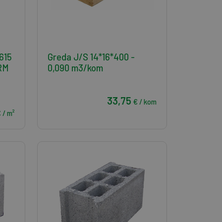
615
Greda J/S 14*16*400 -
RM
0,090 m3/kom
33,75
€ / kom
 / m²