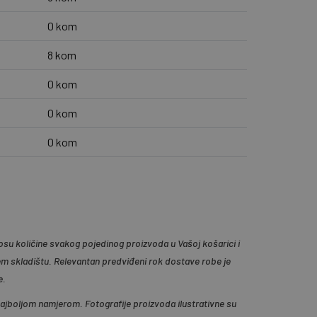
0 kom
8 kom
0 kom
0 kom
0 kom
su količine svakog pojedinog proizvoda u Vašoj košarici i
em skladištu. Relevantan predviđeni rok dostave robe je
e.
 najboljom namjerom. Fotografije proizvoda ilustrativne su