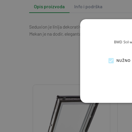
Opis proizvoda
Info i podrška
Seduxion je linija dekorativnih premaza koja donosi e
Mekan je na dodir, elegantan i sofisticiran te se može 
BMD Stil w
NUŽNO 