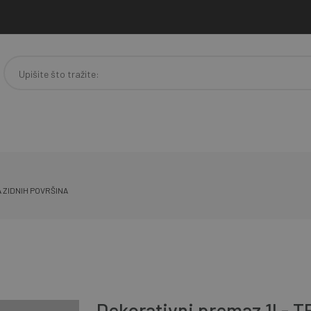
 ZIDNIH POVRŠINA
Dekorativni premaz 1l - 