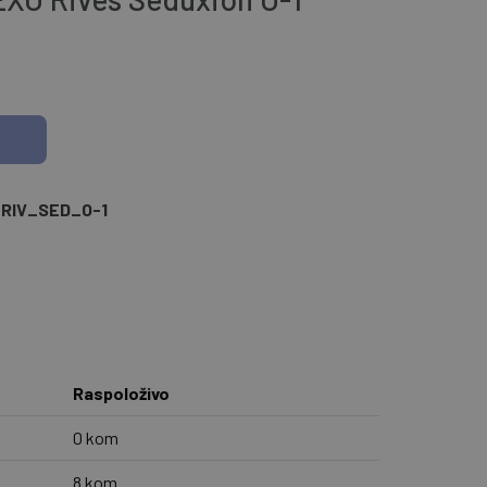
RIV_SED_O-1
Raspoloživo
0 kom
8 kom