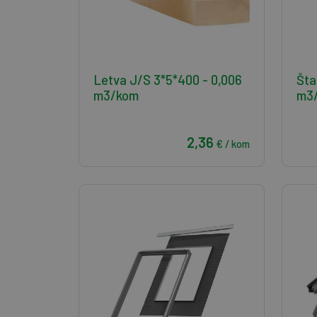
Letva J/S 3*5*400 - 0,006
Šta
m3/kom
m3
2,36
€ / kom