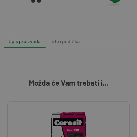
Opis proizvoda
Info i podrška
Možda će Vam trebati i...