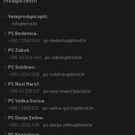
Prodajni centri
Veleprodajni upiti:
info@bmd.hr
PC Bedenica:
+385 1 2043 800
pc-bedenica@bmd.hr
PC Zabok:
+385 49 502 440
pc-zabok@bmd.hr
PC Soblinec:
+385 1 2043 826
pc-soblinec@bmd.hr
PC Novi Marof:
+385 42 205 217
pc-novi-marof@bmd.hr
PC Velika Gorica:
+385 1 2359 833
pc-velika-gorica@bmd.hr
PC Donja Zelina:
+385 1 2065 498
pc-donja-zelina@bmd.hr
PC Koprivnica: