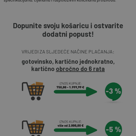
Dopunite svoju košaricu i ostvarite
dodatni popust!
VRIJEDI ZA SLJEDEĆE NAČINE PLAĆANJA:
gotovinsko, kartično jednokratno,
kartično
obročno do 6 rata