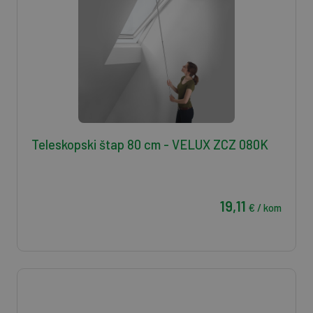
Teleskopski štap 80 cm - VELUX ZCZ 080K
19,11
€ / kom