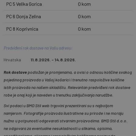
PC 5 Velika Gorica
0 kom
PC 6 Donja Zelina
0 kom
PC 8 Koprivnica
0 kom
Predviđeni rok dostave na Vašu adresu:
Hrvatska
11.8.2026. - 14.8.2026.
Rok dostave
podložan je promjenama, a ovisi o odnosu količine svakog
pojedinog proizvoda u Vašoj košarici i trenutno raspoložive količine
istih proizvoda na našem skladištu. Relevantan predviđeni rok dostave
robe je onaj koji je naveden u trenutku zaključivanja narudžbe.
Svi podaci u BMD Stil web trgovini prezentirani su s najboljom
namjerom. Fotografije proizvoda ilustrativne su prirode i ne moraju
nužno u potpunosti odgovarati stvarnim proizvodima. BMD Stil d.o.o.
ne odgovara za eventualne nesukladnosti u slikama, opisima,
specifikacijama, cijenama i raspoloživim količinama proizvoda.