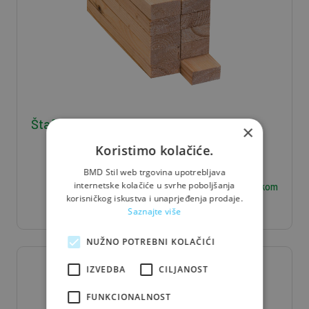
Štafla J/S 5*8*400 - 0,016 m3/kom
×
Koristimo kolačiće.
BMD Stil web trgovina upotrebljava
6,30
internetske kolačiće u svrhe poboljšanja
€ / kom
korisničkog iskustva i unaprjeđenja prodaje.
Saznajte više
NUŽNO POTREBNI KOLAČIĆI
IZVEDBA
CILJANOST
FUNKCIONALNOST