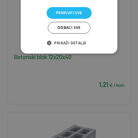
PRIHVATI SVE
ODBACI SVE
PRIKAŽI DETALJE
Betonski blok 12x20x40
1,21
€ / kom