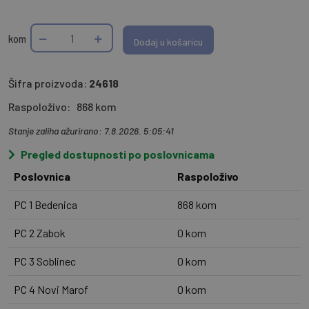
kom
Dodaj u košaricu
Šifra proizvoda:
24618
Raspoloživo:
868 kom
Stanje zaliha ažurirano: 7.8.2026. 5:05:41
Pregled dostupnosti po poslovnicama
Poslovnica
Raspoloživo
PC 1 Bedenica
868 kom
PC 2 Zabok
0 kom
PC 3 Soblinec
0 kom
PC 4 Novi Marof
0 kom