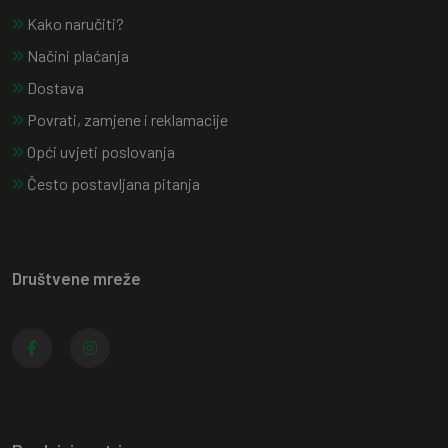
Kako naručiti?
Načini plaćanja
Dostava
Povrati, zamjene i reklamacije
Opći uvjeti poslovanja
Često postavljana pitanja
Društvene mreže