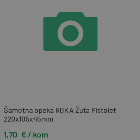
Šamotna opeka ROKA Žuta Pistolet
220x105x45mm
1,70
€ / kom