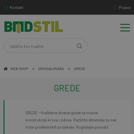
Kontakt
Prijava
WEB SHOP
DRVENA GRAĐA
GREDE
GREDE
GREDE - Kvalitetne drvene grede za nosive
konstrukcije krova i zidova. Različite dimenzije za sve
vrste građevinskih projekata. Pogledajte ponudu!