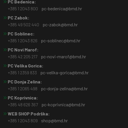
PC Bedenica:
+385 1 2043 800
pc-bedenica@bmd.hr
PC Zabok:
+385 49 502 440
pc-zabok@bmd.hr
PC Soblinec:
+385 1 2043 826
pc-soblinec@bmd.hr
PC Novi Marof:
+385 42 205 217
pc-novi-marof@bmd.hr
PC Velika Gorica:
+385 1 2359 833
pc-velika-gorica@bmd.hr
PC Donja Zelina:
+385 1 2065 498
pc-donja-zelina@bmd.hr
PC Koprivnica:
+385 48 626 367
pc-koprivnica@bmd.hr
WEB SHOP Podrška:
+385 1 2043 809
shop@bmd.hr