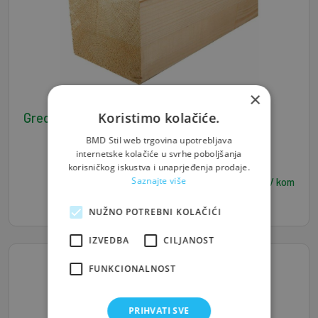
×
Koristimo kolačiće.
Greda J/S 18*22*600 - 0,238 m3/kom
BMD Stil web trgovina upotrebljava
internetske kolačiće u svrhe poboljšanja
korisničkog iskustva i unaprjeđenja prodaje.
95,20
Saznajte više
€ / kom
NUŽNO POTREBNI KOLAČIĆI
IZVEDBA
CILJANOST
FUNKCIONALNOST
PRIHVATI SVE