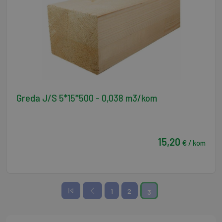
Greda J/S 5*15*500 - 0,038 m3/kom
15,20
€ / kom
1
2
3