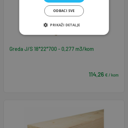
ODBACI SVE
PRIKAŽI DETALJE
Greda J/S 18*22*700 - 0,277 m3/kom
114,26
€ / kom