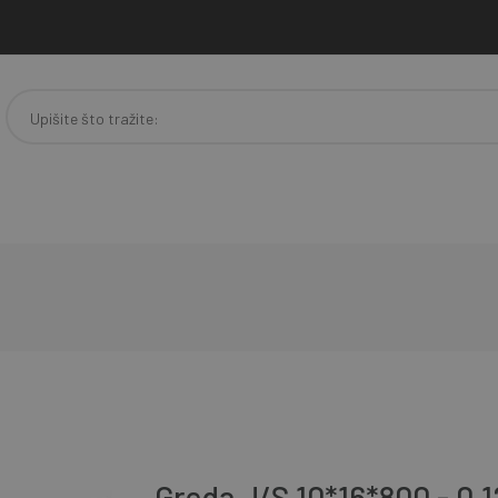
Greda J/S 10*16*800 - 0