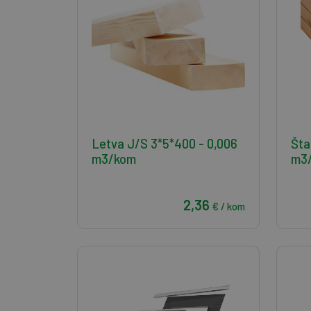
Letva J/S 3*5*400 - 0,006
Šta
m3/kom
m3
2,36
€ / kom