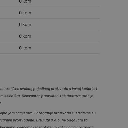
0 kom
0 kom
0 kom
0 kom
0 kom
su količine svakog pojedinog proizvoda u Vašoj košarici i
em skladištu. Relevantan predviđeni rok dostave robe je
e.
 najboljom namjerom. Fotografije proizvoda ilustrativne su
tvarnim proizvodima. BMD Stil d.o.o. ne odgovara za
ikacijama, cijenama i raspoloživim količinama proizvoda.