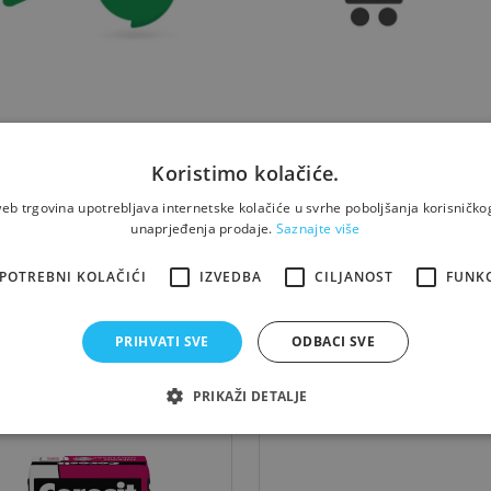
Koristimo kolačiće.
eb trgovina upotrebljava internetske kolačiće u svrhe poboljšanja korisničkog
unaprjeđenja prodaje.
Saznajte više
Kotara, te Slovenije
POTREBNI KOLAČIĆI
IZVEDBA
CILJANOST
FUNK
PRIHVATI SVE
ODBACI SVE
Možda će Vam trebati i...
PRIKAŽI DETALJE