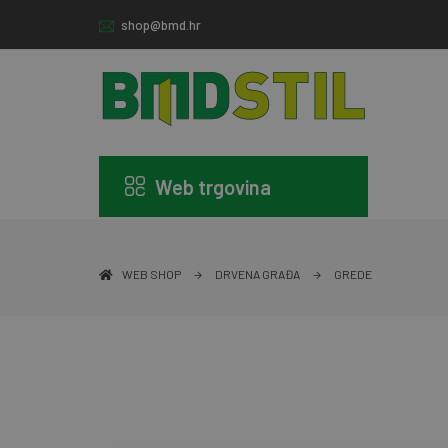
shop@bmd.hr
Web trgovina
WEB SHOP
DRVENA GRAĐA
GREDE