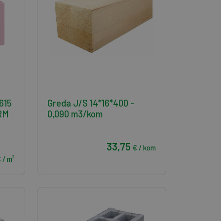
615
Greda J/S 14*16*400 -
RM
0,090 m3/kom
33,75
€ / kom
 / m²