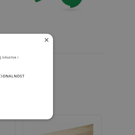
×
 iskustva i
CIONALNOST