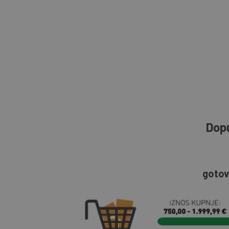
Dopu
gotov