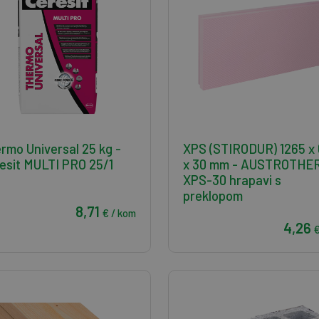
rmo Universal 25 kg -
XPS (STIRODUR) 1265 x 
esit MULTI PRO 25/1
x 30 mm - AUSTROTHE
XPS-30 hrapavi s
preklopom
8,71
€ / kom
4,26
€