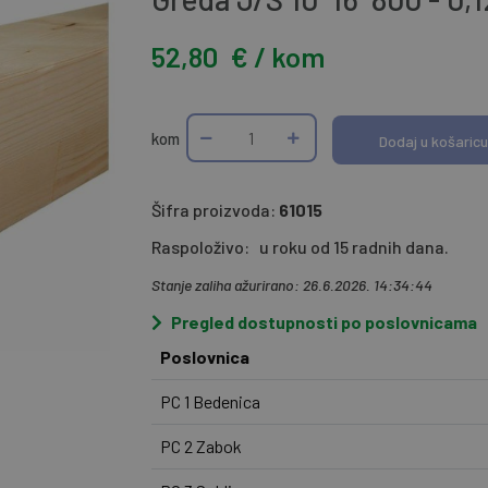
52,80
€ / kom
kom
Dodaj u košaricu
Šifra proizvoda:
61015
Raspoloživo:
u roku od 15 radnih dana.
Stanje zaliha ažurirano: 26.6.2026. 14:34:44
Pregled dostupnosti po poslovnicama
Poslovnica
PC 1 Bedenica
PC 2 Zabok