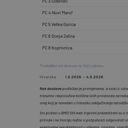
PC 3 Soblinec
PC 4 Novi Marof
PC 5 Velika Gorica
PC 6 Donja Zelina
PC 8 Koprivnica
Predviđeni rok dostave na Vašu adresu:
Hrvatska
1.9.2026. - 4.9.2026.
Rok dostave
podložan je promjenama, a ovisi o odno
trenutno raspoložive količine istih proizvoda na naš
onaj koji je naveden u trenutku zaključivanja narudžb
Svi podaci u BMD Stil web trgovini prezentirani su s
prirode i ne moraju nužno u potpunosti odgovarati s
eventualne nesukladnosti u slikama, opisima, specif