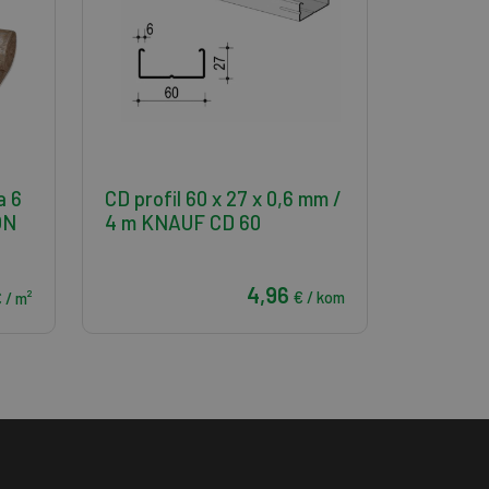
a 6
CD profil 60 x 27 x 0,6 mm /
ON
4 m KNAUF CD 60
4,96
€ / kom
 / m²