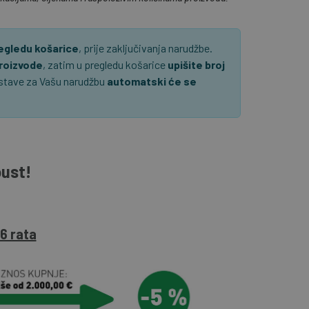
regledu košarice
, prije zaključivanja narudžbe.
proizvode
, zatim u pregledu košarice
upišite broj
ostave za Vašu narudžbu
automatski će se
pust!
6 rata