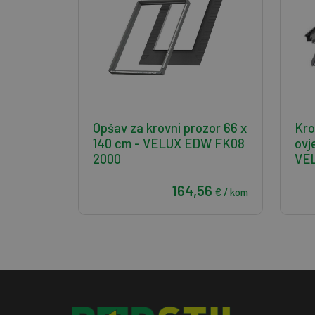
Opšav za krovni prozor 66 x
Kro
140 cm - VELUX EDW FK08
ovj
2000
VEL
164,56
€ / kom