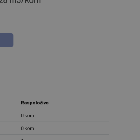
Raspoloživo
0 kom
0 kom