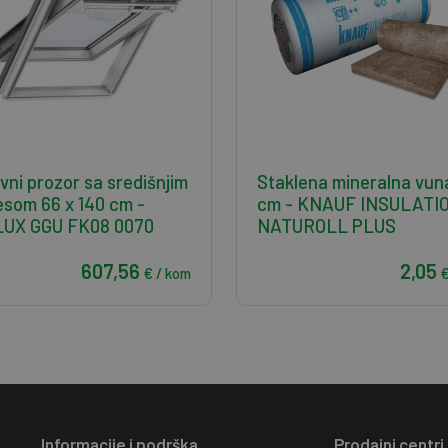
vni prozor sa središnjim
Staklena mineralna vun
esom 66 x 140 cm -
cm - KNAUF INSULATI
UX GGU FK08 0070
NATUROLL PLUS
607,56
2,05
€ / kom
€
Informacije i podrška
Prodajni centri