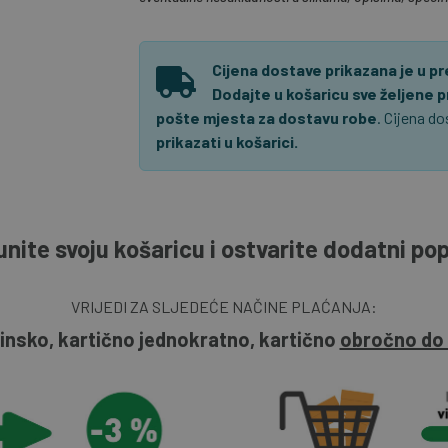
Cijena dostave prikazana je u p
Dodajte u košaricu sve željene 
pošte mjesta za dostavu robe
. Cijena d
prikazati u košarici.
nite svoju košaricu i ostvarite dodatni po
VRIJEDI ZA SLJEDEĆE NAČINE PLAĆANJA:
insko, kartično jednokratno, kartično
obročno do 