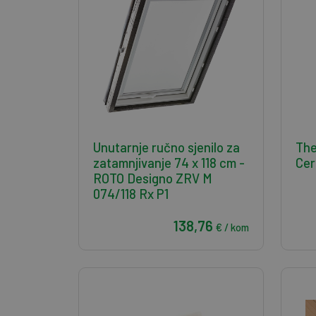
Unutarnje ručno sjenilo za
The
zatamnjivanje 74 x 118 cm -
Cer
ROTO Designo ZRV M
074/118 Rx P1
138,76
€ / kom