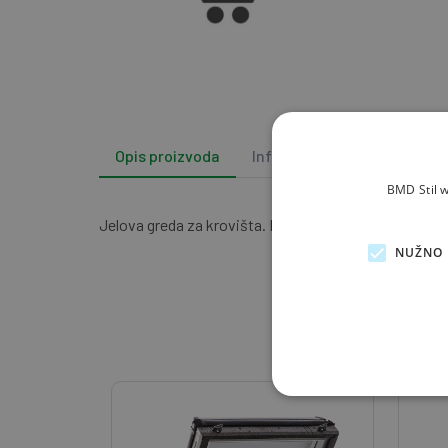
Opis proizvoda
Info i podrška
BMD Stil w
Jelova greda za krovišta. Porijeklo iz Like i Gorskog 
NUŽNO 