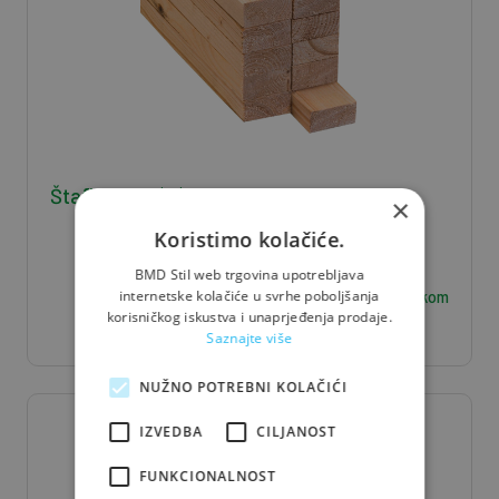
Štafla J/S 5*8*400 - 0,016 m3/kom
×
Koristimo kolačiće.
BMD Stil web trgovina upotrebljava
6,30
€ / kom
internetske kolačiće u svrhe poboljšanja
korisničkog iskustva i unaprjeđenja prodaje.
Saznajte više
NUŽNO POTREBNI KOLAČIĆI
IZVEDBA
CILJANOST
FUNKCIONALNOST