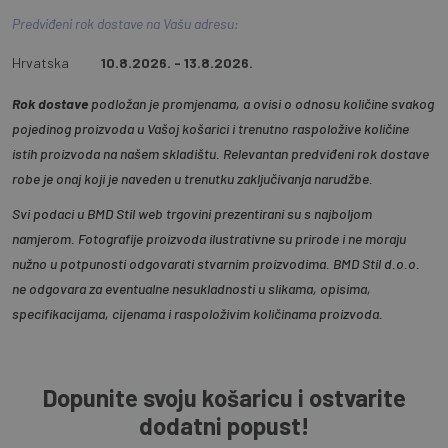
Predviđeni rok dostave na Vašu adresu:
Hrvatska
10.8.2026. - 13.8.2026.
Rok dostave
podložan je promjenama, a ovisi o odnosu količine svakog
pojedinog proizvoda u Vašoj košarici i trenutno raspoložive količine
istih proizvoda na našem skladištu. Relevantan predviđeni rok dostave
robe je onaj koji je naveden u trenutku zaključivanja narudžbe.
Svi podaci u BMD Stil web trgovini prezentirani su s najboljom
namjerom. Fotografije proizvoda ilustrativne su prirode i ne moraju
nužno u potpunosti odgovarati stvarnim proizvodima. BMD Stil d.o.o.
ne odgovara za eventualne nesukladnosti u slikama, opisima,
specifikacijama, cijenama i raspoloživim količinama proizvoda.
Dopunite svoju košaricu i ostvarite
dodatni popust!