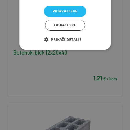
PRIHVATI SVE
ODBACI SVE
PRIKAŽI DETALJE
Betonski blok 12x20x40
1,21
€ / kom