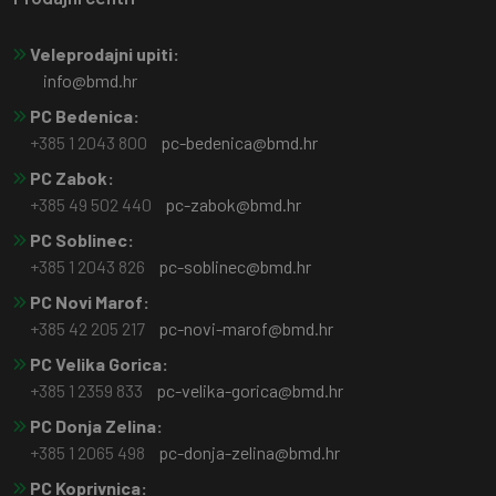
Veleprodajni upiti:
info@bmd.hr
PC Bedenica:
+385 1 2043 800
pc-bedenica@bmd.hr
PC Zabok:
+385 49 502 440
pc-zabok@bmd.hr
PC Soblinec:
+385 1 2043 826
pc-soblinec@bmd.hr
PC Novi Marof:
+385 42 205 217
pc-novi-marof@bmd.hr
PC Velika Gorica:
+385 1 2359 833
pc-velika-gorica@bmd.hr
PC Donja Zelina:
+385 1 2065 498
pc-donja-zelina@bmd.hr
PC Koprivnica: