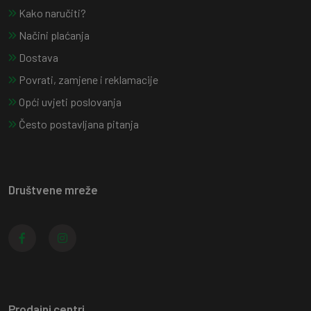
Kako naručiti?
Načini plaćanja
Dostava
Povrati, zamjene i reklamacije
Opći uvjeti poslovanja
Često postavljana pitanja
Društvene mreže
Prodajni centri