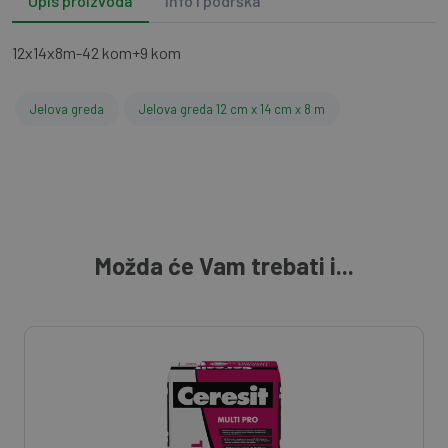
Opis proizvoda
Info i podrška
12x14x8m-42 kom+9 kom
Jelova greda
Jelova greda 12 cm x 14 cm x 8 m
Možda će Vam trebati i...