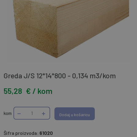
Greda J/S 12*14*800 - 0,134 m3/kom
55,28
€ / kom
kom
Dodaj u košaricu
Šifra proizvoda:
61020