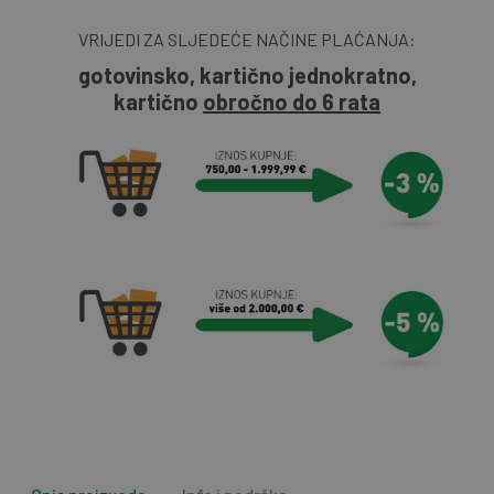
VRIJEDI ZA SLJEDEĆE NAČINE PLAĆANJA:
gotovinsko, kartično jednokratno,
kartično
obročno do 6 rata