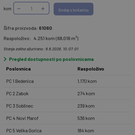
kom
Dodaj u košaricu
Šifra proizvoda:
61060
Raspoloživo:
4.251 kom (68,016 m³)
Stanje zaliha ažurirano: 8.8.2026. 10:07:01
Pregled dostupnosti po poslovnicama
Poslovnica
Raspoloživo
PC 1 Bedenica
1.170 kom
PC 2 Zabok
274 kom
PC 3 Soblinec
239 kom
PC 4 Novi Marof
536 kom
PC 5 Velika Gorica
184 kom