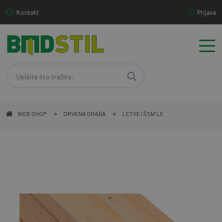
Kontakt
Prijava
WEB SHOP
DRVENA GRAĐA
LETVE I ŠTAFLE