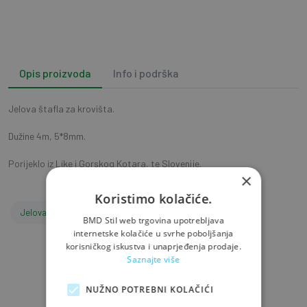
Opis proizvoda
Info i podrška
Jelova štafla za krovišta.
Dužine 4m, 5*8mm.
Porijeklo iz Like i Gorskog Kotara, te Slovenije.
×
Koristimo kolačiće.
Jelova štafla 5 cm x 8 cm x 4 m
Jelova štafla
BMD Stil web trgovina upotrebljava
internetske kolačiće u svrhe poboljšanja
korisničkog iskustva i unaprjeđenja prodaje.
Saznajte više
NUŽNO POTREBNI KOLAČIĆI