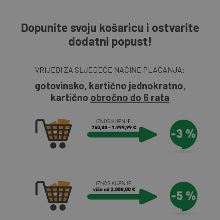
Dopunite svoju košaricu i ostvarite
dodatni popust!
VRIJEDI ZA SLJEDEĆE NAČINE PLAĆANJA:
gotovinsko, kartično jednokratno,
kartično
obročno do 6 rata