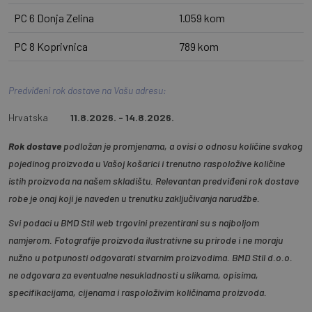
PC 6 Donja Zelina
1.059 kom
PC 8 Koprivnica
789 kom
Predviđeni rok dostave na Vašu adresu:
Hrvatska
11.8.2026. - 14.8.2026.
Rok dostave
podložan je promjenama, a ovisi o odnosu količine svakog
pojedinog proizvoda u Vašoj košarici i trenutno raspoložive količine
istih proizvoda na našem skladištu. Relevantan predviđeni rok dostave
robe je onaj koji je naveden u trenutku zaključivanja narudžbe.
Svi podaci u BMD Stil web trgovini prezentirani su s najboljom
namjerom. Fotografije proizvoda ilustrativne su prirode i ne moraju
nužno u potpunosti odgovarati stvarnim proizvodima. BMD Stil d.o.o.
ne odgovara za eventualne nesukladnosti u slikama, opisima,
specifikacijama, cijenama i raspoloživim količinama proizvoda.