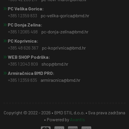
PC Velika Gorica:
+385 1 2359 833
pc-velika-gorica@bmd.hr
PC Donja Zelina:
+385 1 2065 498
pc-donja-zelina@bmd.hr
PC Koprivnica:
+385 48 626 367
pc-koprivnica@bmd.hr
WEB SHOP Podrška:
+385 1 2043 809
shop@bmd.hr
Armiračnica BMD PRO:
+385 1 2359 835
armiracnica@bmd.hr
Copyright © 2022 - 2026 • BMD STIL d.o.o. • Sva prava zadržana
• Powered by
Avantis