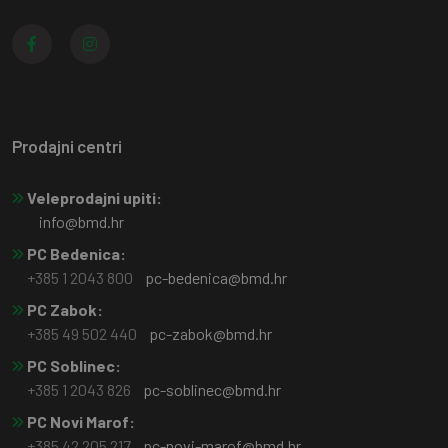
Prodajni centri
Veleprodajni upiti:
info@bmd.hr
PC Bedenica:
+385 1 2043 800
pc-bedenica@bmd.hr
PC Zabok:
+385 49 502 440
pc-zabok@bmd.hr
PC Soblinec:
+385 1 2043 826
pc-soblinec@bmd.hr
PC Novi Marof:
+385 42 205 217
pc-novi-marof@bmd.hr