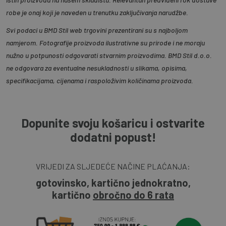
robe je onaj koji je naveden u trenutku zaključivanja narudžbe.
Svi podaci u BMD Stil web trgovini prezentirani su s najboljom
namjerom. Fotografije proizvoda ilustrativne su prirode i ne moraju
nužno u potpunosti odgovarati stvarnim proizvodima. BMD Stil d.o.o.
ne odgovara za eventualne nesukladnosti u slikama, opisima,
specifikacijama, cijenama i raspoloživim količinama proizvoda.
Dopunite svoju košaricu i ostvarite
dodatni popust!
VRIJEDI ZA SLJEDEĆE NAČINE PLAĆANJA:
gotovinsko, kartično jednokratno,
kartično
obročno do 6 rata