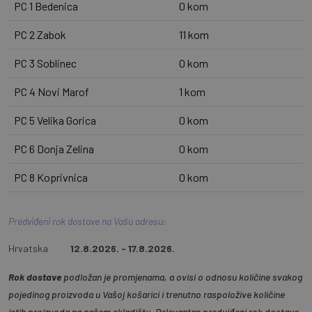
PC 1 Bedenica
0 kom
PC 2 Zabok
11 kom
PC 3 Soblinec
0 kom
PC 4 Novi Marof
1 kom
PC 5 Velika Gorica
0 kom
PC 6 Donja Zelina
0 kom
PC 8 Koprivnica
0 kom
Predviđeni rok dostave na Vašu adresu:
Hrvatska
12.8.2026. - 17.8.2026.
Rok dostave
podložan je promjenama, a ovisi o odnosu količine svakog
pojedinog proizvoda u Vašoj košarici i trenutno raspoložive količine
istih proizvoda na našem skladištu. Relevantan predviđeni rok dostave