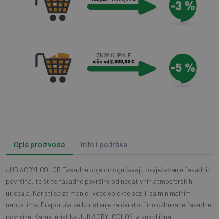
Opis proizvoda
Info i podrška
JUB ACRYLCOLOR Fasadne boje omogućavaju osvježavanje fasadnih
površina, te štite fasadne površine od negativnih atmosferskih
utjecaja. Koristi se za manje i veće objekte bez ili sa minimalnim
napustima. Preporuča se korištenje za čvrsto, fino ožbukane fasadne
površine. Karakteristike JUB ACRYLCOLOR-a su odlična