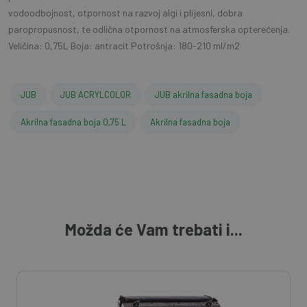
vodoodbojnost, otpornost na razvoj algi i plijesni, dobra
paropropusnost, te odlična otpornost na atmosferska opterećenja.
Veličina: 0,75L Boja: antracit Potrošnja: 180-210 ml/m2
JUB
JUB ACRYLCOLOR
JUB akrilna fasadna boja
Akrilna fasadna boja 0,75 L
Akrilna fasadna boja
Možda će Vam trebati i...