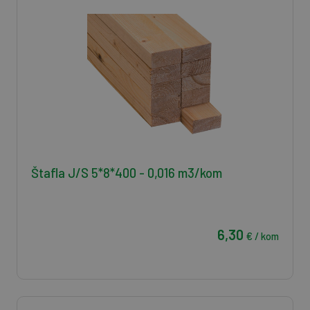
Štafla J/S 5*8*400 - 0,016 m3/kom
6,30
€ / kom