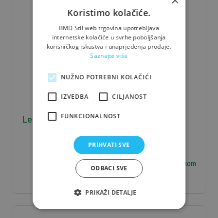
×
Koristimo kolačiće.
BMD Stil web trgovina upotrebljava
internetske kolačiće u svrhe poboljšanja
korisničkog iskustva i unaprjeđenja prodaje.
Saznajte više
NUŽNO POTREBNI KOLAČIĆI
IZVEDBA
CILJANOST
FUNKCIONALNOST
Letva J/S 3*5*400 - 0,006 m3/kom
PRIHVATI SVE
2,36
€ / kom
ODBACI SVE
PRIKAŽI DETALJE