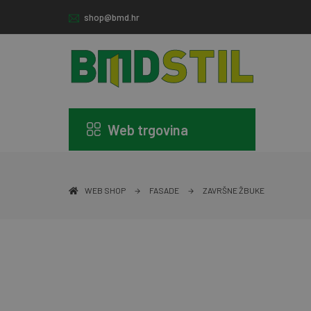
shop@bmd.hr
Web trgovina
WEB SHOP
FASADE
ZAVRŠNE ŽBUKE