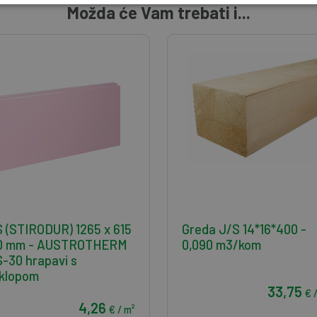
Možda će Vam trebati i...
 (STIRODUR) 1265 x 615
Greda J/S 14*16*400 -
30 mm - AUSTROTHERM
0,090 m3/kom
-30 hrapavi s
klopom
33,75
€ 
4,26
€ / m²