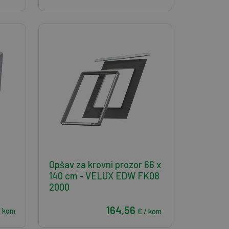
Opšav za krovni prozor 66 x
140 cm - VELUX EDW FK08
2000
164,56
/ kom
€ / kom