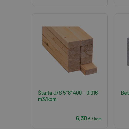
Štafla J/S 5*8*400 - 0,016
Bet
m3/kom
6,30
€ / kom