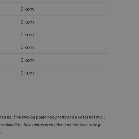
0 kom
0 kom
0 kom
0 kom
0 kom
0 kom
su količine svakog pojedinog proizvoda u Vašoj košarici i
em skladištu. Relevantan predviđeni rok dostave robe je
e.