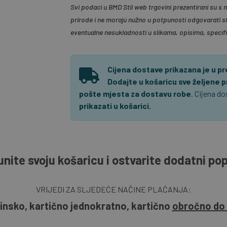
Svi podaci u BMD Stil web trgovini prezentirani su s
prirode i ne moraju nužno u potpunosti odgovarati s
eventualne nesukladnosti u slikama, opisima, specif
Cijena dostave prikazana je u p
Dodajte u košaricu sve željene 
pošte mjesta za dostavu robe
. Cijena d
prikazati u košarici.
nite svoju košaricu i ostvarite dodatni po
VRIJEDI ZA SLJEDEĆE NAČINE PLAĆANJA:
insko, kartično jednokratno, kartično
obročno do 