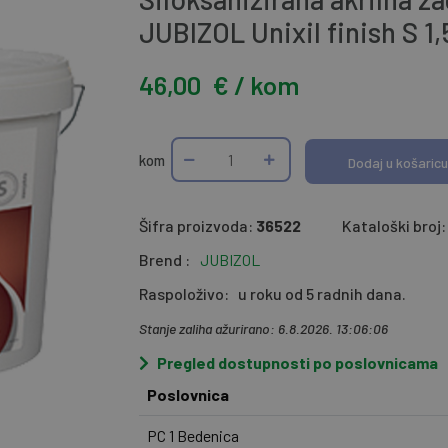
JUBIZOL Unixil finish S 1
46,00
€ / kom
kom
Dodaj u košaricu
Šifra proizvoda:
36522
Kataloški broj:
Brend :
JUBIZOL
Raspoloživo:
u roku od 5 radnih dana.
Stanje zaliha ažurirano: 6.8.2026. 13:06:06
Pregled dostupnosti po poslovnicama
Poslovnica
PC 1 Bedenica