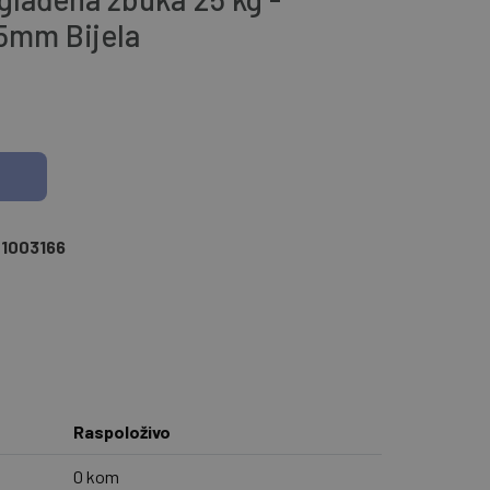
,5mm Bijela
1003166
Raspoloživo
0 kom