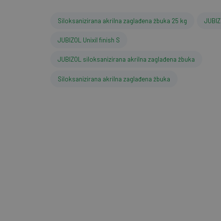
Siloksanizirana akrilna zaglađena žbuka 25 kg
JUBI
JUBIZOL Unixil finish S
JUBIZOL siloksanizirana akrilna zaglađena žbuka
Siloksanizirana akrilna zaglađena žbuka