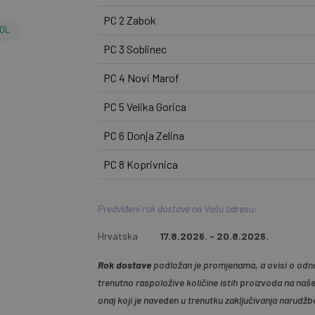
PC 2 Zabok
ZOL
PC 3 Soblinec
PC 4 Novi Marof
PC 5 Velika Gorica
PC 6 Donja Zelina
PC 8 Koprivnica
Predviđeni rok dostave na Vašu adresu:
Hrvatska
17.8.2026. - 20.8.2026.
Rok dostave
podložan je promjenama, a ovisi o odno
trenutno raspoložive količine istih proizvoda na naš
onaj koji je naveden u trenutku zaključivanja narudžb