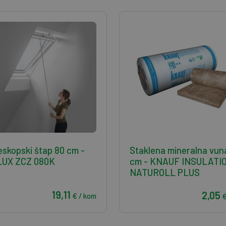
eskopski štap 80 cm -
Staklena mineralna vun
LUX ZCZ 080K
cm - KNAUF INSULATI
NATUROLL PLUS
19,11
2,05
€ / kom
€