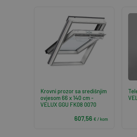
Krovni prozor sa središnjim
Tel
ovjesom 66 x 140 cm -
VE
VELUX GGU FK08 0070
607,56
€ / kom