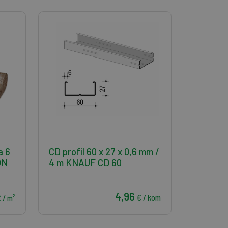
a 6
CD profil 60 x 27 x 0,6 mm /
ON
4 m KNAUF CD 60
4,96
€ / kom
 / m²