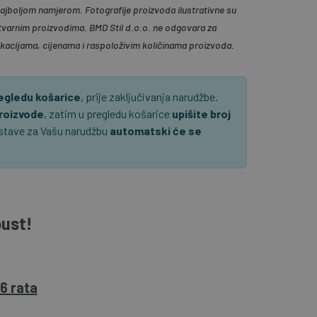
 najboljom namjerom. Fotografije proizvoda ilustrativne su
tvarnim proizvodima. BMD Stil d.o.o. ne odgovara za
ikacijama, cijenama i raspoloživim količinama proizvoda.
regledu košarice
, prije zaključivanja narudžbe.
proizvode
, zatim u pregledu košarice
upišite broj
ostave za Vašu narudžbu
automatski će se
pust!
6 rata