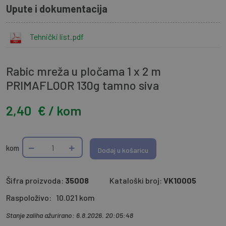
Upute i dokumentacija
Tehnički list.pdf
Rabic mreža u pločama 1 x 2 m
PRIMAFLOOR 130g tamno siva
2,40
€ / kom
kom
Dodaj u košaricu
Šifra proizvoda:
35008
Kataloški broj:
VK10005
Raspoloživo:
10.021 kom
Stanje zaliha ažurirano: 6.8.2026. 20:05:48