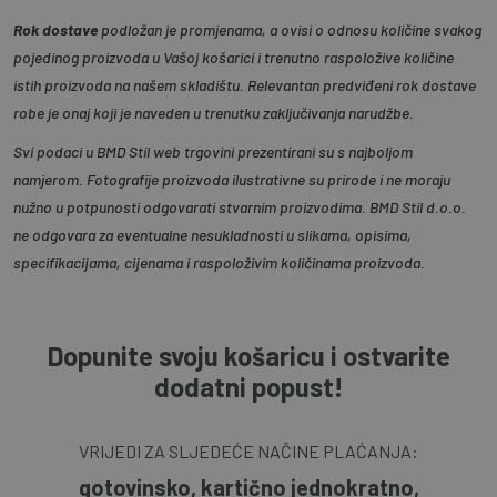
Rok dostave
podložan je promjenama, a ovisi o odnosu količine svakog
pojedinog proizvoda u Vašoj košarici i trenutno raspoložive količine
istih proizvoda na našem skladištu. Relevantan predviđeni rok dostave
robe je onaj koji je naveden u trenutku zaključivanja narudžbe.
Svi podaci u BMD Stil web trgovini prezentirani su s najboljom
namjerom. Fotografije proizvoda ilustrativne su prirode i ne moraju
nužno u potpunosti odgovarati stvarnim proizvodima. BMD Stil d.o.o.
ne odgovara za eventualne nesukladnosti u slikama, opisima,
specifikacijama, cijenama i raspoloživim količinama proizvoda.
Dopunite svoju košaricu i ostvarite
dodatni popust!
VRIJEDI ZA SLJEDEĆE NAČINE PLAĆANJA:
gotovinsko, kartično jednokratno,