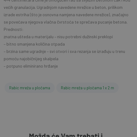
većih granulacija. Ugradnjom navedene mrežice u beton, prilikom
izrade estriha (što je osnovna namjena navedene mrežice), značajno
se povećava njegova vlačna čvrstoća te sprečava pucanje betona.
Prednosti:
znatna ušteda u materijalu – nisu potrebni dužinski preklopi
– bitno smanjena količina otpada
– brzina same ugradnje – svi otvori i sva rezanja se izrađuju u trenu
pomoću najobičnijeg skalpela
– potpuno eliminirano hrđanje
Rabic mreža u pločama
Rabic mreža u pločama 1 x 2 m
Možda će Vam trebati i...