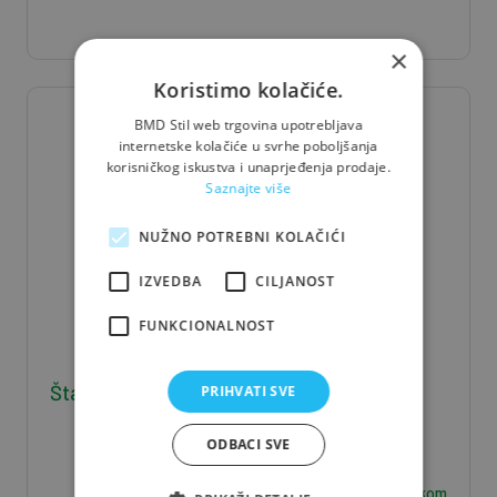
×
Koristimo kolačiće.
BMD Stil web trgovina upotrebljava
internetske kolačiće u svrhe poboljšanja
korisničkog iskustva i unaprjeđenja prodaje.
Saznajte više
NUŽNO POTREBNI KOLAČIĆI
IZVEDBA
CILJANOST
FUNKCIONALNOST
Štafla J/S 5*8*400 - 0,016 m3/kom
PRIHVATI SVE
ODBACI SVE
6,30
€ / kom