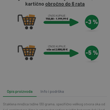
kartično
obročno do 6 rata
Opis proizvoda
Info i podrška
Staklena mrežica težine 130 grama, specifično velikog otvora oka od
4×4 centimetara čime je omogućen rad sa svježim betonom čak i kod