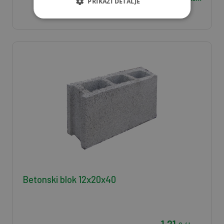
PRIKAŽI DETALJE
Betonski blok 12x20x40
1,21