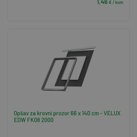
1,46
€ / kom
Opšav za krovni prozor 66 x 140 cm - VELUX
EDW FK08 2000