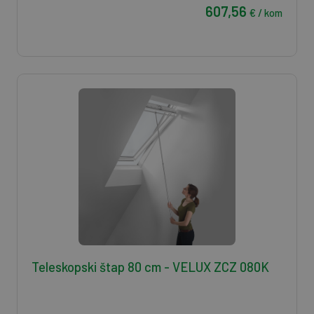
607,56
€ / kom
Teleskopski štap 80 cm - VELUX ZCZ 080K