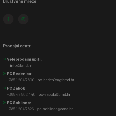
Društvene mreže
Prodajni centri
Veleprodajni upiti:
info@bmd.hr
PC Bedenica:
+385 1 2043 800
pc-bedenica@bmd.hr
PC Zabok:
+385 49 502 440
pc-zabok@bmd.hr
PC Soblinec:
+385 1 2043 826
pc-soblinec@bmd.hr