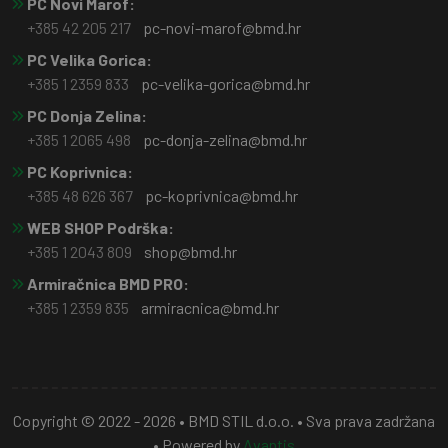
PC Novi Marof:
+385 42 205 217
pc-novi-marof@bmd.hr
PC Velika Gorica:
+385 1 2359 833
pc-velika-gorica@bmd.hr
PC Donja Zelina:
+385 1 2065 498
pc-donja-zelina@bmd.hr
PC Koprivnica:
+385 48 626 367
pc-koprivnica@bmd.hr
WEB SHOP Podrška:
+385 1 2043 809
shop@bmd.hr
Armiračnica BMD PRO:
+385 1 2359 835
armiracnica@bmd.hr
Copyright © 2022 - 2026 • BMD STIL d.o.o. • Sva prava zadržana
• Powered by
Avantis