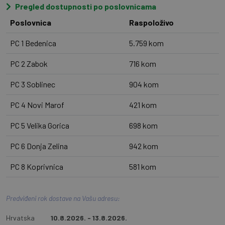
Pregled dostupnosti po poslovnicama
Poslovnica
Raspoloživo
PC 1 Bedenica
5.759 kom
PC 2 Zabok
716 kom
PC 3 Soblinec
904 kom
PC 4 Novi Marof
421 kom
PC 5 Velika Gorica
698 kom
PC 6 Donja Zelina
942 kom
PC 8 Koprivnica
581 kom
Predviđeni rok dostave na Vašu adresu:
Hrvatska
10.8.2026. - 13.8.2026.