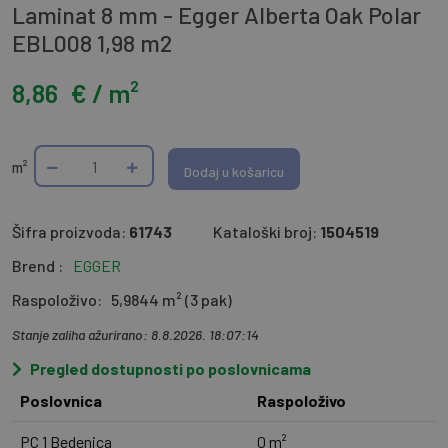
Laminat 8 mm - Egger Alberta Oak Polar
EBL008 1,98 m2
8,86
€ / m²
m²
Dodaj u košaricu
Šifra proizvoda:
61743
Kataloški broj:
1504519
Brend :
EGGER
Raspoloživo:
5,9844 m² (3 pak)
Stanje zaliha ažurirano: 8.8.2026. 18:07:14
Pregled dostupnosti po poslovnicama
Poslovnica
Raspoloživo
PC 1 Bedenica
0 m²