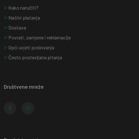
Kako naručiti?
Načini plaćanja
Dostava
Povrati, zamjene i reklamacije
Opći uvjeti poslovanja
Često postavljana pitanja
Društvene mreže