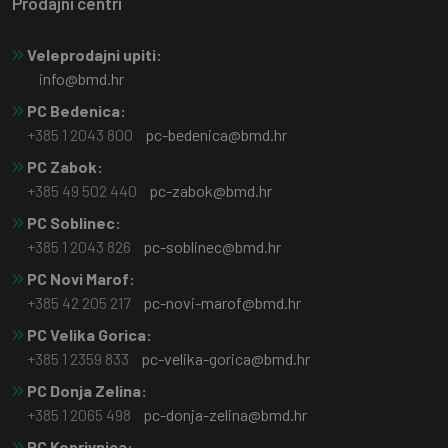
Prodajni centri
Veleprodajni upiti:
info@bmd.hr
PC Bedenica:
+385 1 2043 800
pc-bedenica@bmd.hr
PC Zabok:
+385 49 502 440
pc-zabok@bmd.hr
PC Soblinec:
+385 1 2043 826
pc-soblinec@bmd.hr
PC Novi Marof:
+385 42 205 217
pc-novi-marof@bmd.hr
PC Velika Gorica:
+385 1 2359 833
pc-velika-gorica@bmd.hr
PC Donja Zelina:
+385 1 2065 498
pc-donja-zelina@bmd.hr
PC Koprivnica: