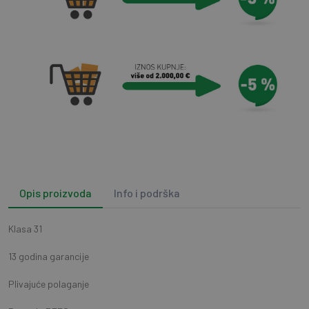
Opis proizvoda
Info i podrška
Klasa 31
13 godina garancije
Plivajuće polaganje