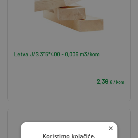
Letva J/S 3*5*400 - 0,006 m3/kom
2,36
€ / kom
×
Koristimo kolačiće.