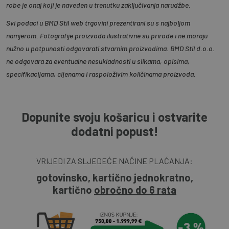
robe je onaj koji je naveden u trenutku zaključivanja narudžbe.
Svi podaci u BMD Stil web trgovini prezentirani su s najboljom
namjerom. Fotografije proizvoda ilustrativne su prirode i ne moraju
nužno u potpunosti odgovarati stvarnim proizvodima. BMD Stil d.o.o.
ne odgovara za eventualne nesukladnosti u slikama, opisima,
specifikacijama, cijenama i raspoloživim količinama proizvoda.
Dopunite svoju košaricu i ostvarite
dodatni popust!
VRIJEDI ZA SLJEDEĆE NAČINE PLAĆANJA:
gotovinsko, kartično jednokratno,
kartično
obročno do 6 rata