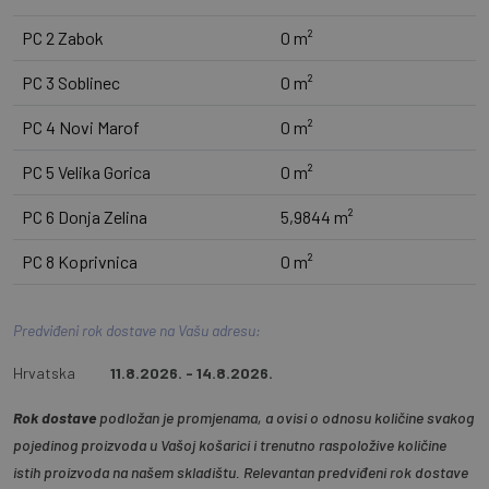
PC 2 Zabok
0 m²
PC 3 Soblinec
0 m²
PC 4 Novi Marof
0 m²
PC 5 Velika Gorica
0 m²
PC 6 Donja Zelina
5,9844 m²
PC 8 Koprivnica
0 m²
Predviđeni rok dostave na Vašu adresu:
Hrvatska
11.8.2026. - 14.8.2026.
Rok dostave
podložan je promjenama, a ovisi o odnosu količine svakog
pojedinog proizvoda u Vašoj košarici i trenutno raspoložive količine
istih proizvoda na našem skladištu. Relevantan predviđeni rok dostave