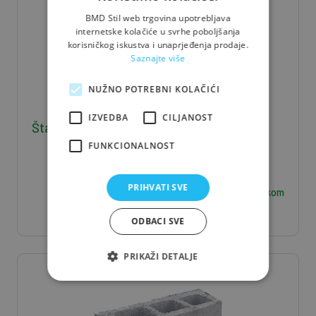
BMD Stil web trgovina upotrebljava
internetske kolačiće u svrhe poboljšanja
korisničkog iskustva i unaprjeđenja prodaje.
Saznajte više
NUŽNO POTREBNI KOLAČIĆI
IZVEDBA
CILJANOST
Štafla J/S 5*8*400 - 0,016 m3/kom
FUNKCIONALNOST
PRIHVATI SVE
6,30
€ / kom
ODBACI SVE
PRIKAŽI DETALJE