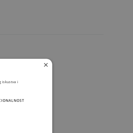
×
/eksterijer.
 iskustva i
CIONALNOST