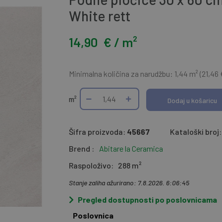
White rett
14,90
€ / m²
Minimalna količina za narudžbu: 1,44 m² (21,46 
m²
Dodaj u košaricu
Šifra proizvoda:
45667
Kataloški broj:
Brend :
Abitare la Ceramica
Raspoloživo:
288 m²
Stanje zaliha ažurirano: 7.8.2026. 6:06:45
Pregled dostupnosti po poslovnicama
Poslovnica