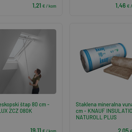
1,21
1,46
€ / kom
€ 
eskopski štap 80 cm -
Staklena mineralna vun
LUX ZCZ 080K
cm - KNAUF INSULATI
NATUROLL PLUS
19,11
2,05
€ / kom
€