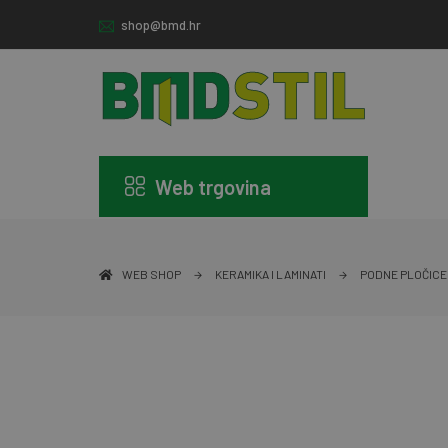
shop@bmd.hr
Web trgovina
WEB SHOP
KERAMIKA I LAMINATI
PODNE PLOČICE