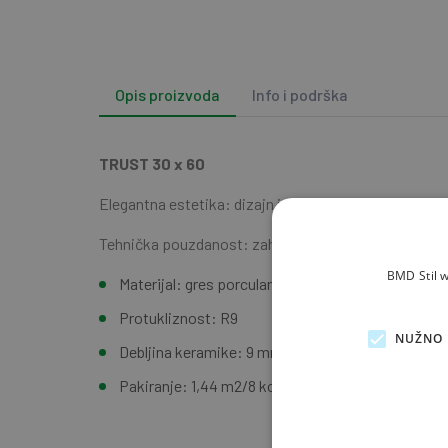
Opis proizvoda
Info i podrška
TRUST 30 x 60
Elegantna estetika: dizajn inspiriran kamenom, mat 
Tehnička pouzdanost: zahvaljujući specifikacijama mo
BMD Stil w
Materijal: gres porculan
Protukliznost: R9
NUŽNO 
Debljina keramike: 9 mm
Pakiranje: 1,44 m2/8 kom