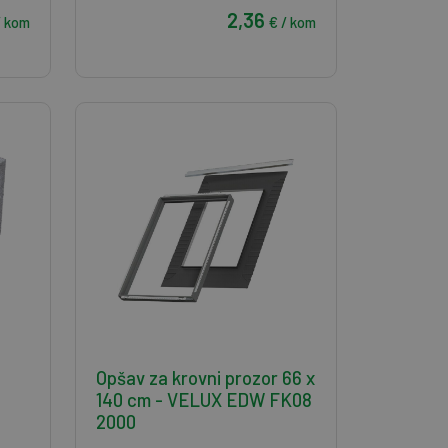
2,36
/ kom
€ / kom
Opšav za krovni prozor 66 x
140 cm - VELUX EDW FK08
2000