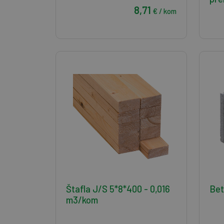
8,71
€ / kom
Štafla J/S 5*8*400 - 0,016
Bet
m3/kom