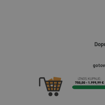
Dopu
gotov