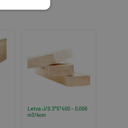
Letva J/S 3*5*400 - 0,006
m3/kom