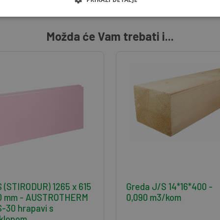
Možda će Vam trebati i...
 (STIRODUR) 1265 x 615
Greda J/S 14*16*400 -
30 mm - AUSTROTHERM
0,090 m3/kom
-30 hrapavi s
klopom