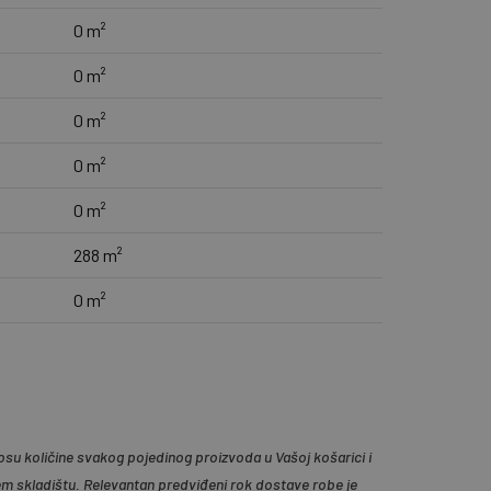
0 m²
0 m²
0 m²
0 m²
0 m²
288 m²
0 m²
su količine svakog pojedinog proizvoda u Vašoj košarici i
em skladištu. Relevantan predviđeni rok dostave robe je