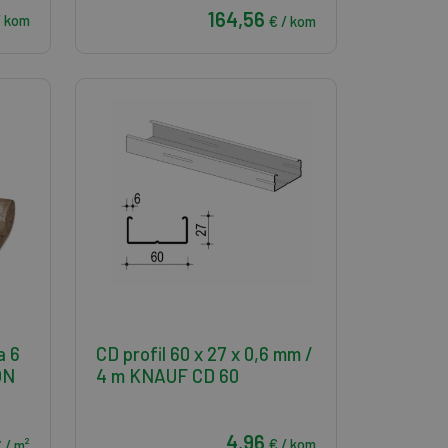
164,56
/ kom
€ / kom
a 6
CD profil 60 x 27 x 0,6 mm /
ON
4 m KNAUF CD 60
4,96
€ / kom
 / m²