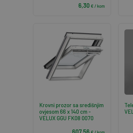
6,30
€ / kom
Krovni prozor sa središnjim
Tel
ovjesom 66 x 140 cm -
VE
VELUX GGU FK08 0070
607,56
€ / kom