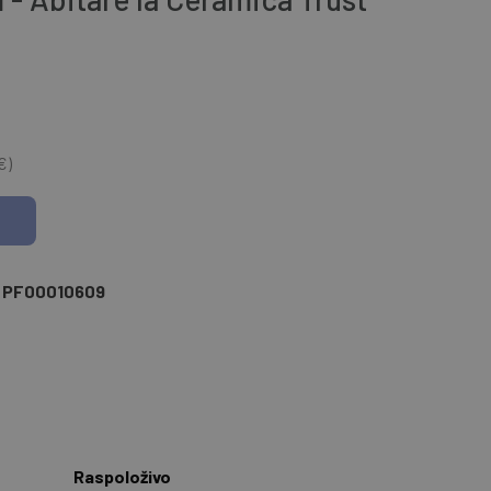
€)
PF00010609
Raspoloživo