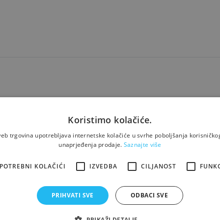
finiš — daje suvremen izgled.
Koristimo kolačiće.
že se koristiti u raznim prostorima — kupaonice, hodnici, interijer
eb trgovina upotrebljava internetske kolačiće u svrhe poboljšanja korisničkog
unaprjeđenja prodaje.
Saznajte više
POTREBNI KOLAČIĆI
IZVEDBA
CILJANOST
FUNK
PRIHVATI SVE
ODBACI SVE
PRIKAŽI DETALJE