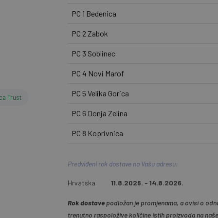
PC 1 Bedenica
PC 2 Zabok
PC 3 Soblinec
PC 4 Novi Marof
PC 5 Velika Gorica
ca Trust
PC 6 Donja Zelina
PC 8 Koprivnica
Predviđeni rok dostave na Vašu adresu:
Hrvatska
11.8.2026. - 14.8.2026.
Rok dostave
podložan je promjenama, a ovisi o odno
trenutno raspoložive količine istih proizvoda na naš