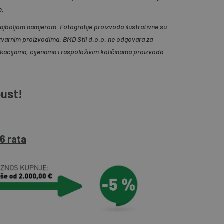
e.
 najboljom namjerom. Fotografije proizvoda ilustrativne su
tvarnim proizvodima. BMD Stil d.o.o. ne odgovara za
ikacijama, cijenama i raspoloživim količinama proizvoda.
pust!
6 rata