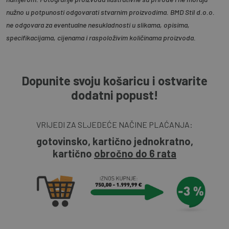
nužno u potpunosti odgovarati stvarnim proizvodima. BMD Stil d.o.o.
ne odgovara za eventualne nesukladnosti u slikama, opisima,
specifikacijama, cijenama i raspoloživim količinama proizvoda.
Dopunite svoju košaricu i ostvarite
dodatni popust!
VRIJEDI ZA SLJEDEĆE NAČINE PLAĆANJA:
gotovinsko, kartično jednokratno,
kartično
obročno do 6 rata