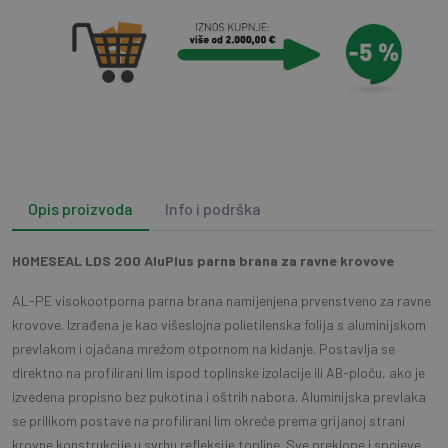
Opis proizvoda
Info i podrška
HOMESEAL LDS 200 AluPlus parna brana
za ravne krovove
AL-PE visokootporna parna brana namijenjena prvenstveno za ravne
krovove. Izrađena je kao višeslojna polietilenska folija s aluminijskom
prevlakom i ojačana mrežom otpornom na kidanje. Postavlja se
direktno na profilirani lim ispod toplinske izolacije ili AB-ploču, ako je
izvedena propisno bez pukotina i oštrih nabora. Aluminijska prevlaka
se prilikom postave na profilirani lim okreće prema grijanoj strani
krovne konstrukcije u svrhu refleksije topline. Sve preklope i spojeve