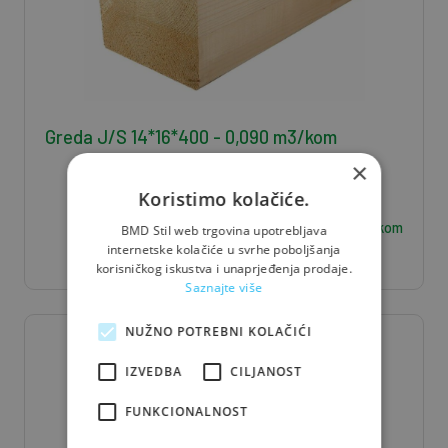
Greda J/S 14*16*400 - 0,090 m3/kom
×
Koristimo kolačiće.
33,75
€ / kom
BMD Stil web trgovina upotrebljava
internetske kolačiće u svrhe poboljšanja
korisničkog iskustva i unaprjeđenja prodaje.
Saznajte više
NUŽNO POTREBNI KOLAČIĆI
IZVEDBA
CILJANOST
FUNKCIONALNOST