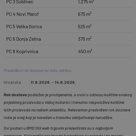
PC 3 Soblinec
1.275 m²
PC 4 Novi Marof
675 m²
PC 5 Velika Gorica
525 m²
PC 6 Donja Zelina
375 m²
PC 8 Koprivnica
450 m²
Predviđeni rok dostave na Vašu adresu:
Hrvatska
11.8.2026. - 14.8.2026.
Rok dostave
podložan je promjenama, a ovisi o odnosu količine svakog
pojedinog proizvoda u Vašoj košarici i trenutno raspoložive količine
istih proizvoda na našem skladištu. Relevantan predviđeni rok dostave
robe je onaj koji je naveden u trenutku zaključivanja narudžbe.
Svi podaci u BMD Stil web trgovini prezentirani su s najboljom
namjerom. Fotografije proizvoda ilustrativne su prirode i ne moraju