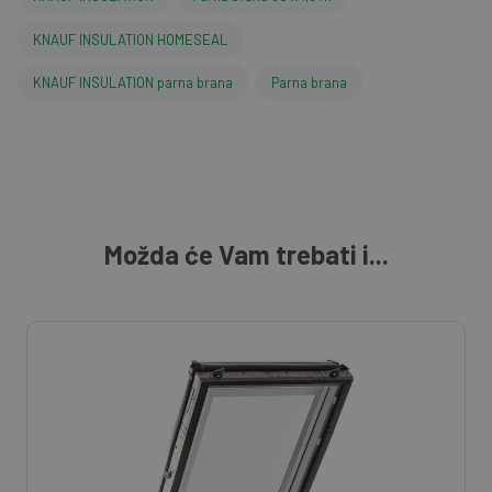
KNAUF INSULATION HOMESEAL
KNAUF INSULATION parna brana
Parna brana
Možda će Vam trebati i...