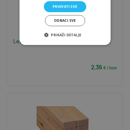
PRIHVATI SVE
ODBACI SVE
PRIKAŽI DETALJE
Letva J/S 3*5*400 - 0,006 m3/kom
2,36
€ / kom