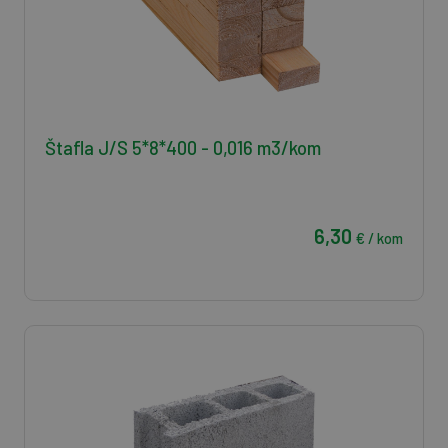
Štafla J/S 5*8*400 - 0,016 m3/kom
6,30
€ / kom