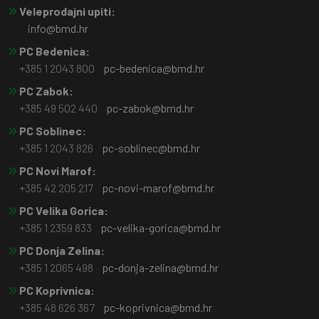
Veleprodajni upiti:
info@bmd.hr
PC Bedenica:
+385 1 2043 800
pc-bedenica@bmd.hr
PC Zabok:
+385 49 502 440
pc-zabok@bmd.hr
PC Soblinec:
+385 1 2043 826
pc-soblinec@bmd.hr
PC Novi Marof:
+385 42 205 217
pc-novi-marof@bmd.hr
PC Velika Gorica:
+385 1 2359 833
pc-velika-gorica@bmd.hr
PC Donja Zelina:
+385 1 2065 498
pc-donja-zelina@bmd.hr
PC Koprivnica:
+385 48 626 367
pc-koprivnica@bmd.hr