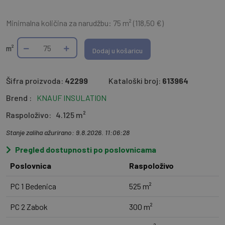
Minimalna količina za narudžbu: 75 m² (118,50 €)
m²
Dodaj u košaricu
Šifra proizvoda:
42299
Kataloški broj:
613964
Brend :
KNAUF INSULATION
Raspoloživo:
4.125 m²
Stanje zaliha ažurirano: 9.8.2026. 11:06:28
Pregled dostupnosti po poslovnicama
Poslovnica
Raspoloživo
PC 1 Bedenica
525 m²
PC 2 Zabok
300 m²