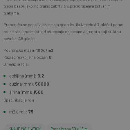
treba besprijekorno trajno zabrtviti s preporučenim brtvenim
trakama.
Preporuča se postavljanje sloja geotekstila između AB-ploče i parne
brane radi opasnosti od oštećenja od strane agregata koji strši na
površini AB-ploče.
Površinska masa:
100g/m2
Razred reakcije na požar:
E
Dimenzija role:
debljina (mm):
0,2
dužina (mm):
50000
širina (mm):
1500
Specifikacija role:
m2 u roli:
75
KNAUF INSULATION
Parna brana 50 x 1,5 m