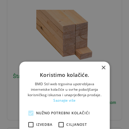
×
Koristimo kolačiće.
Štafla J/S 5*8*400 - 0,016 m3/kom
BMD Stil web trgovina upotrebljava
internetske kolačiće u svrhe poboljšanja
korisničkog iskustva i unaprjeđenja prodaje.
Saznajte više
6,30
€ / kom
NUŽNO POTREBNI KOLAČIĆI
IZVEDBA
CILJANOST