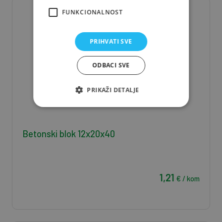
FUNKCIONALNOST
PRIHVATI SVE
ODBACI SVE
PRIKAŽI DETALJE
Betonski blok 12x20x40
1,21
€ / kom