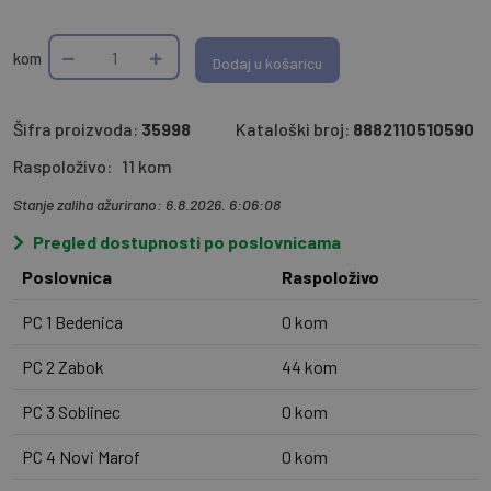
kom
Dodaj u košaricu
Šifra proizvoda:
35998
Kataloški broj:
8882110510590
Raspoloživo:
11 kom
Stanje zaliha ažurirano: 6.8.2026. 6:06:08
Pregled dostupnosti po poslovnicama
Poslovnica
Raspoloživo
PC 1 Bedenica
0 kom
PC 2 Zabok
44 kom
PC 3 Soblinec
0 kom
PC 4 Novi Marof
0 kom