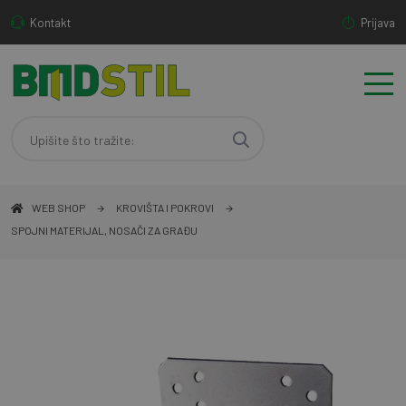
Kontakt
Prijava
WEB SHOP
KROVIŠTA I POKROVI
SPOJNI MATERIJAL, NOSAČI ZA GRAĐU