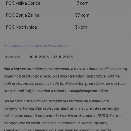
PC 5 Velika Gorica
17 kom
PC 6 Donja Zelina
37 kom
PC 8 Koprivnica
3 kom
Predviđeni rok dostave na Vašu adresu:
Hrvatska
10.8.2026. - 13.8.2026.
Rok dostave
podložan je promjenama, a ovisi o odnosu količine svakog
pojedinog proizvoda u Vašoj košarici i trenutno raspoložive količine
istih proizvoda na našem skladištu. Relevantan predviđeni rok dostave
robe je onaj koji je naveden u trenutku zaključivanja narudžbe.
Svi podaci u BMD Stil web trgovini prezentirani su s najboljom
namjerom. Fotografije proizvoda ilustrativne su prirode i ne moraju
nužno u potpunosti odgovarati stvarnim proizvodima. BMD Stil d.o.o.
ne odgovara za eventualne nesukladnosti u slikama, opisima,
specifikacijama, cijenama i raspoloživim količinama proizvoda.