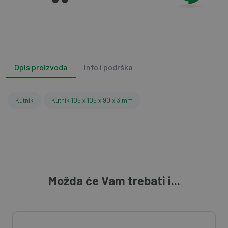
Opis proizvoda
Info i podrška
Kutnik
Kutnik 105 x 105 x 90 x 3 mm
Možda će Vam trebati i...