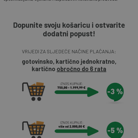
Dopunite svoju košaricu i ostvarite
dodatni popust!
VRIJEDI ZA SLJEDEĆE NAČINE PLAĆANJA:
gotovinsko, kartično jednokratno,
kartično
obročno do 6 rata