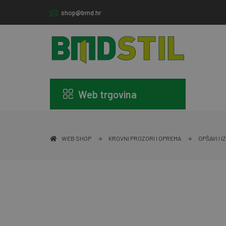
shop@bmd.hr
Web trgovina
WEB SHOP
KROVNI PROZORI I OPREMA
OPŠAVI I 