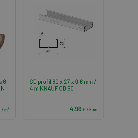
a 6
CD profil 60 x 27 x 0,6 mm /
ON
4 m KNAUF CD 60
4,96
€ / kom
 / m²