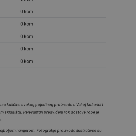
0 kom
0 kom
0 kom
0 kom
0 kom
su količine svakog pojedinog proizvoda u Vašoj košarici i
em skladištu. Relevantan predviđeni rok dostave robe je
e.
 najboljom namjerom. Fotografije proizvoda ilustrativne su