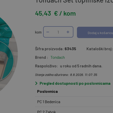
45,43
€ / kom
kom
Dodaj u košaricu
Šifra proizvoda:
63435
Kataloški broj:
Brend :
Tondach
Raspoloživo:
u roku od 5 radnih dana.
Stanje zaliha ažurirano: 8.8.2026. 11:07:35
Pregled dostupnosti po poslovnicama
Poslovnica
PC 1 Bedenica
PC 2 Zabok