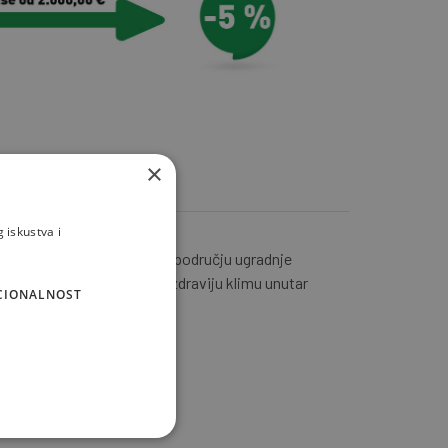
×
 iskustva i
 zaštitu krovne strukture na području ugradnje
vijeka upotrebe osigurava zdraviju klimu unutar
CIONALNOST