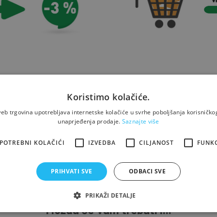
Koristimo kolačiće.
eb trgovina upotrebljava internetske kolačiće u svrhe poboljšanja korisničkog
unaprjeđenja prodaje.
Saznajte više
cije koji se brzo i jednostvano postavlja, a koristi se za učinkovitu
 topline. Vrhunske toplinske izolacije, visoke nepropusnosti, dugog 
POTREBNI KOLAČIĆI
IZVEDBA
CILJANOST
FUNK
PRIHVATI SVE
ODBACI SVE
PRIKAŽI DETALJE
Možda će Vam trebati i...