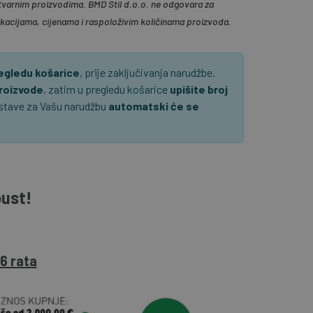
tvarnim proizvodima. BMD Stil d.o.o. ne odgovara za
ikacijama, cijenama i raspoloživim količinama proizvoda.
regledu košarice
, prije zaključivanja narudžbe.
proizvode
, zatim u pregledu košarice
upišite broj
ostave za Vašu narudžbu
automatski će se
pust!
6 rata