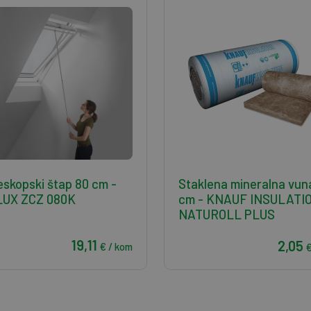
eskopski štap 80 cm -
Staklena mineralna vun
LUX ZCZ 080K
cm - KNAUF INSULATI
NATUROLL PLUS
19,11
2,05
€ / kom
€