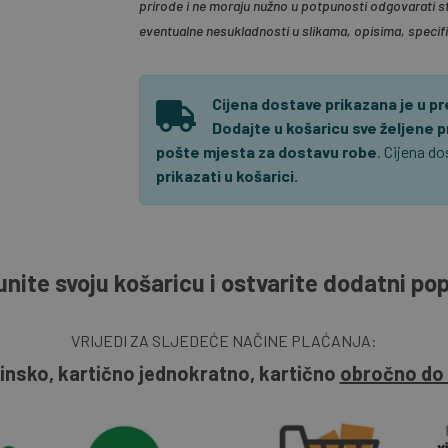
prirode i ne moraju nužno u potpunosti odgovarati s
eventualne nesukladnosti u slikama, opisima, specif
Cijena dostave prikazana je u p
Dodajte u košaricu sve željene 
pošte mjesta za dostavu robe
. Cijena d
prikazati u košarici.
nite svoju košaricu i ostvarite dodatni po
VRIJEDI ZA SLJEDEĆE NAČINE PLAĆANJA:
insko, kartično jednokratno, kartično
obročno do 