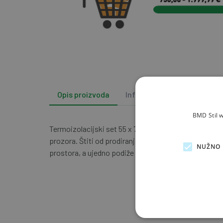
Opis proizvoda
Info i podrška
BMD Stil w
Termoizolacijski set 55 x 78 cm - Set toplinske izola
prozora. Štiti od prodiranja vlage i smanjuje gubitak
NUŽNO 
prostora, a ujedno podiže vrijednost nekretnini.