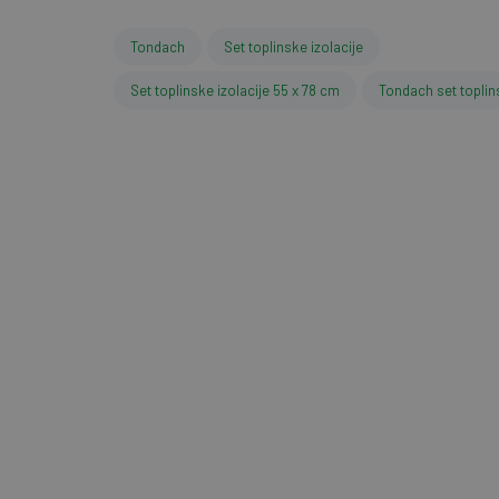
Tondach
Set toplinske izolacije
Set toplinske izolacije 55 x 78 cm
Tondach set toplins