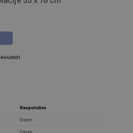
6440001
Raspoloživo
0 kom
0 kom