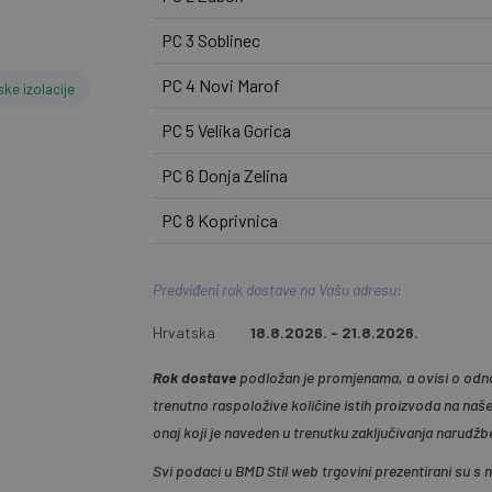
PC 3 Soblinec
PC 4 Novi Marof
ke izolacije
PC 5 Velika Gorica
PC 6 Donja Zelina
PC 8 Koprivnica
Predviđeni rok dostave na Vašu adresu:
Hrvatska
18.8.2026. - 21.8.2026.
Rok dostave
podložan je promjenama, a ovisi o odno
trenutno raspoložive količine istih proizvoda na naš
onaj koji je naveden u trenutku zaključivanja narudžb
Svi podaci u BMD Stil web trgovini prezentirani su s