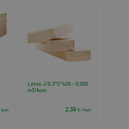
Letva J/S 3*5*400 - 0,006
m3/kom
2,36
/ kom
€ / kom