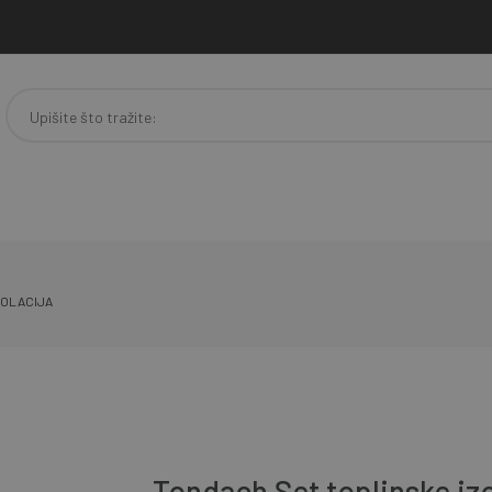
IZOLACIJA
Tondach Set toplinske izo