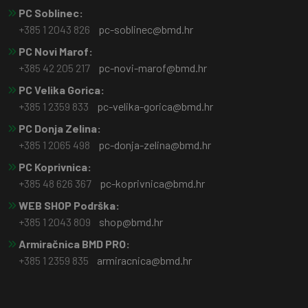
PC Soblinec:
+385 1 2043 826
pc-soblinec@bmd.hr
PC Novi Marof:
+385 42 205 217
pc-novi-marof@bmd.hr
PC Velika Gorica:
+385 1 2359 833
pc-velika-gorica@bmd.hr
PC Donja Zelina:
+385 1 2065 498
pc-donja-zelina@bmd.hr
PC Koprivnica:
+385 48 626 367
pc-koprivnica@bmd.hr
WEB SHOP Podrška:
+385 1 2043 809
shop@bmd.hr
Armiračnica BMD PRO:
+385 1 2359 835
armiracnica@bmd.hr