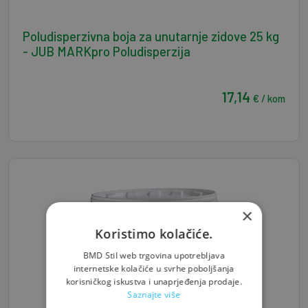
Poludisperzivna boja za unutarnje zidove 25 kg
- JUB MARKpro Poludisperzija
17,14
€ / kom
×
Koristimo kolačiće.
BMD Stil web trgovina upotrebljava
internetske kolačiće u svrhe poboljšanja
korisničkog iskustva i unaprjeđenja prodaje.
Saznajte više