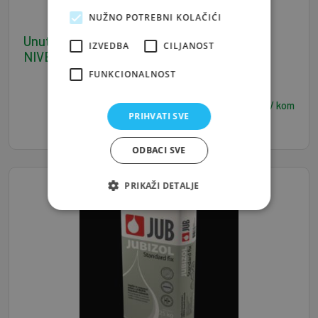
NUŽNO POTREBNI KOLAČIĆI
Unutarnja masa za izravnavanje 25 kg JUB
IZVEDBA
CILJANOST
NIVELIN disperzivni glet
FUNKCIONALNOST
14,00
€ / kom
PRIHVATI SVE
ODBACI SVE
PRIKAŽI DETALJE