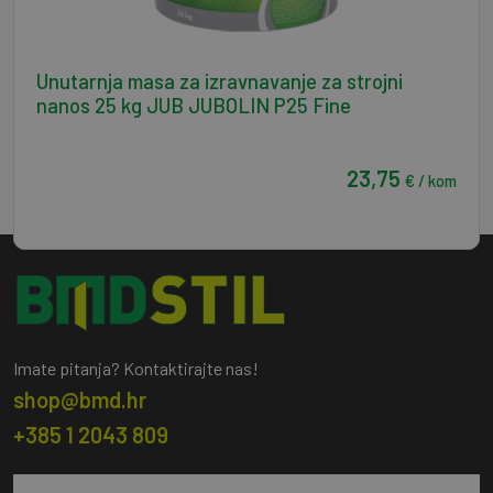
Unutarnja masa za izravnavanje za strojni
nanos 25 kg JUB JUBOLIN P25 Fine
23,75
€ / kom
Imate pitanja? Kontaktirajte nas!
shop@bmd.hr
+385 1 2043 809