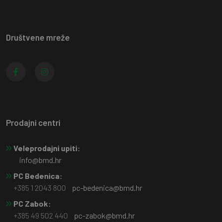
Društvene mreže
Prodajni centri
Veleprodajni upiti:
info@bmd.hr
PC Bedenica:
+385 1 2043 800
pc-bedenica@bmd.hr
PC Zabok:
+385 49 502 440
pc-zabok@bmd.hr