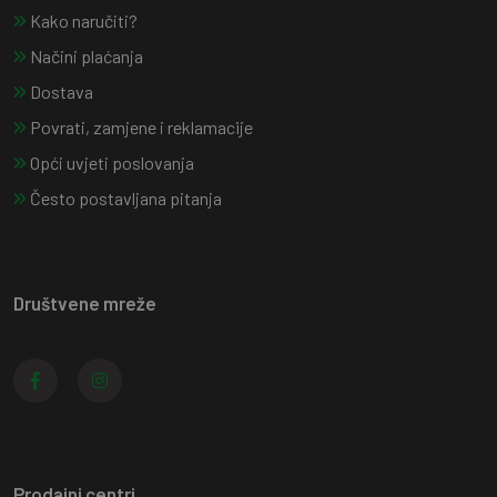
Kako naručiti?
Načini plaćanja
Dostava
Povrati, zamjene i reklamacije
Opći uvjeti poslovanja
Često postavljana pitanja
Društvene mreže
Prodajni centri