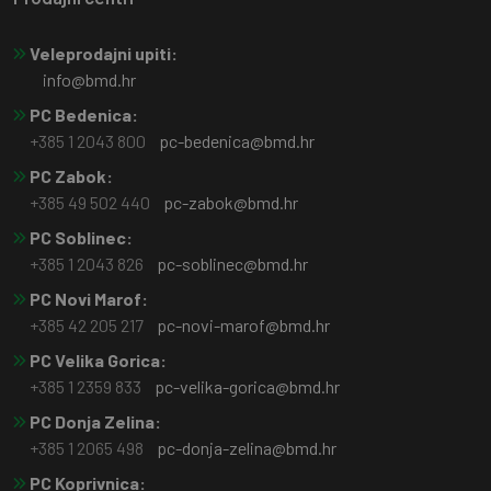
Veleprodajni upiti:
info@bmd.hr
PC Bedenica:
+385 1 2043 800
pc-bedenica@bmd.hr
PC Zabok:
+385 49 502 440
pc-zabok@bmd.hr
PC Soblinec:
+385 1 2043 826
pc-soblinec@bmd.hr
PC Novi Marof:
+385 42 205 217
pc-novi-marof@bmd.hr
PC Velika Gorica:
+385 1 2359 833
pc-velika-gorica@bmd.hr
PC Donja Zelina:
+385 1 2065 498
pc-donja-zelina@bmd.hr
PC Koprivnica: