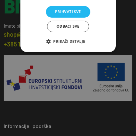
PRIHVATI SVE
Imate pitanja? Kontaktirajte nas!
ODBACI SVE
shop@bmd.hr
PRIKAŽI DETALJE
+385 1 2043 809
Informacije i podrška