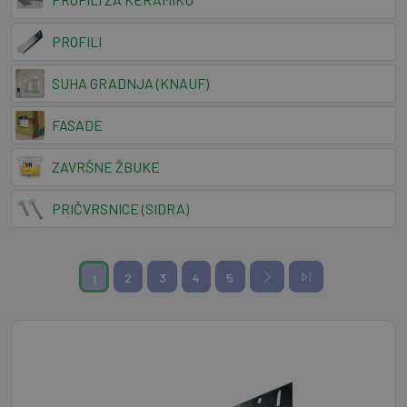
PROFILI
SUHA GRADNJA (KNAUF)
FASADE
ZAVRŠNE ŽBUKE
PRIČVRSNICE (SIDRA)
2
3
4
5
1