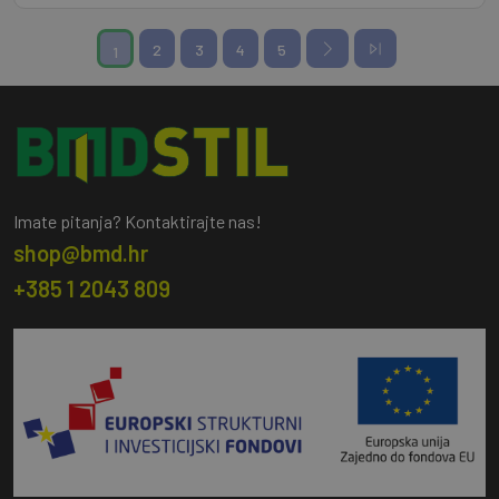
2
3
4
5
1
Imate pitanja? Kontaktirajte nas!
shop@bmd.hr
+385 1 2043 809