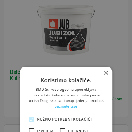
×
Dekorativna žbuka za cokl 25 kg - JUBIZOL
Kulirplast 1.8 Premium 605P
Koristimo kolačiće.
BMD Stil web trgovina upotrebljava
internetske kolačiće u svrhe poboljšanja
50,00
€ / kom
korisničkog iskustva i unaprjeđenja prodaje.
Saznajte više
NUŽNO POTREBNI KOLAČIĆI
IZVEDBA
CILJANOST