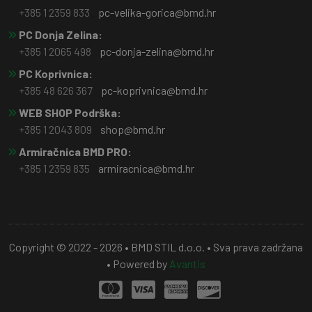
+385 1 2359 833
pc-velika-gorica@bmd.hr
PC Donja Zelina:
+385 1 2065 498
pc-donja-zelina@bmd.hr
PC Koprivnica:
+385 48 626 367
pc-koprivnica@bmd.hr
WEB SHOP Podrška:
+385 1 2043 809
shop@bmd.hr
Armiračnica BMD PRO:
+385 1 2359 835
armiracnica@bmd.hr
Copyright © 2022 - 2026 • BMD STIL d.o.o. • Sva prava zadržana
• Powered by
Avantis