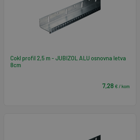
Cokl profil 2,5 m - JUBIZOL ALU osnovna letva
8cm
7,28
€ / kom