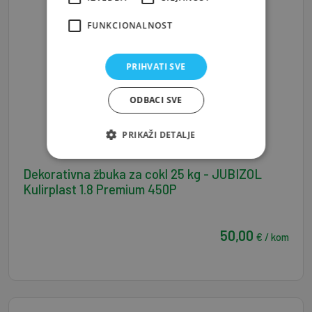
FUNKCIONALNOST
PRIHVATI SVE
ODBACI SVE
PRIKAŽI DETALJE
Dekorativna žbuka za cokl 25 kg - JUBIZOL
Kulirplast 1.8 Premium 450P
50,00
€ / kom