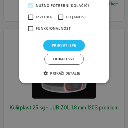
50,00
€ / kom
NUŽNO POTREBNI KOLAČIĆI
IZVEDBA
CILJANOST
FUNKCIONALNOST
PRIHVATI SVE
ODBACI SVE
PRIKAŽI DETALJE
Kulirplast 25 kg - JUBIZOL 1.8 mm 120S premium