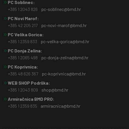
PC Soblinec:
+385 1 2043 826
pc-soblinec@bmd.hr
PC Novi Marof:
+385 42 205 217
pc-novi-marof@bmd.hr
PC Velika Gorica:
+385 1 2359 833
pc-velika-gorica@bmd.hr
PC Donja Zelina:
+385 1 2065 498
pc-donja-zelina@bmd.hr
PC Koprivnica:
+385 48 626 367
pc-koprivnica@bmd.hr
WEB SHOP Podrška:
+385 1 2043 809
shop@bmd.hr
Armiračnica BMD PRO:
+385 1 2359 835
armiracnica@bmd.hr