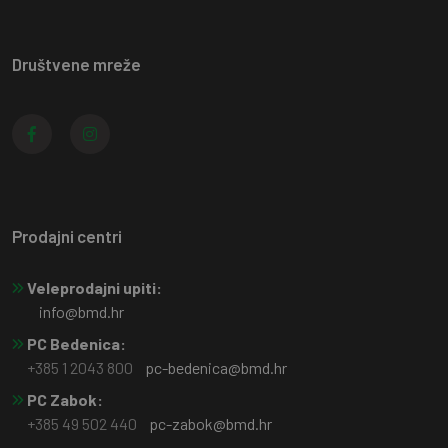
Društvene mreže
Prodajni centri
Veleprodajni upiti:
info@bmd.hr
PC Bedenica:
+385 1 2043 800
pc-bedenica@bmd.hr
PC Zabok:
+385 49 502 440
pc-zabok@bmd.hr