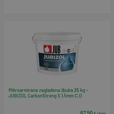
Mikroarmirana zaglađena žbuka 25 kg -
JUBIZOL CarbonStrong S 1,5mm C,D
67,50
€ / kom