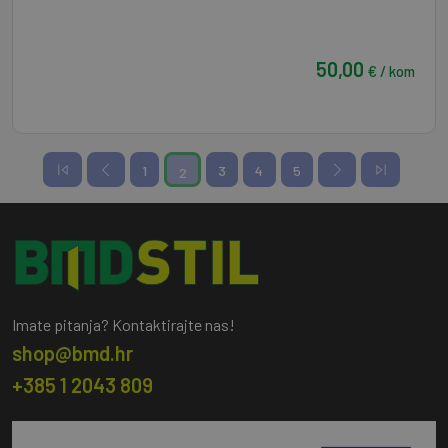
50,00
€ / kom
1
3
4
5
2
Imate pitanja? Kontaktirajte nas!
shop@bmd.hr
+385 1 2043 809