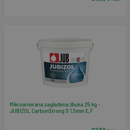
Mikroarmirana zaglađena žbuka 25 kg -
JUBIZOL CarbonStrong S 1,5mm E,F