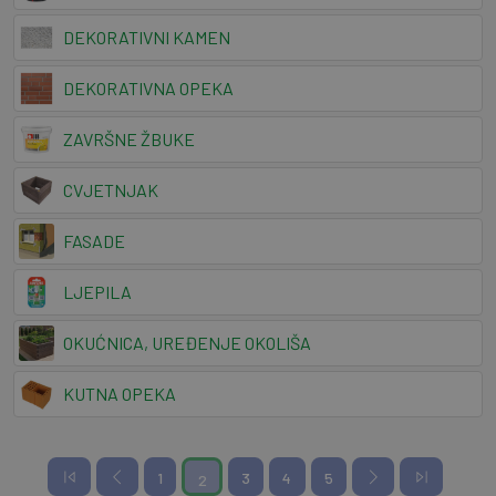
DEKORATIVNI KAMEN
DEKORATIVNA OPEKA
ZAVRŠNE ŽBUKE
CVJETNJAK
FASADE
LJEPILA
OKUĆNICA, UREĐENJE OKOLIŠA
KUTNA OPEKA
1
3
4
5
2