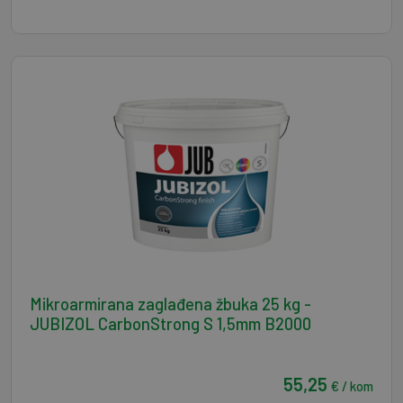
Mikroarmirana zaglađena žbuka 25 kg -
JUBIZOL CarbonStrong S 1,5mm B2000
55,25
€ / kom