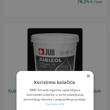
76,24
€ / kom
×
Koristimo kolačiće.
BMD Stil web trgovina upotrebljava
Kulirplast 25 kg - JUBIZOL 1.8 mm 110S premium
internetske kolačiće u svrhe poboljšanja
korisničkog iskustva i unaprjeđenja prodaje.
Saznajte više