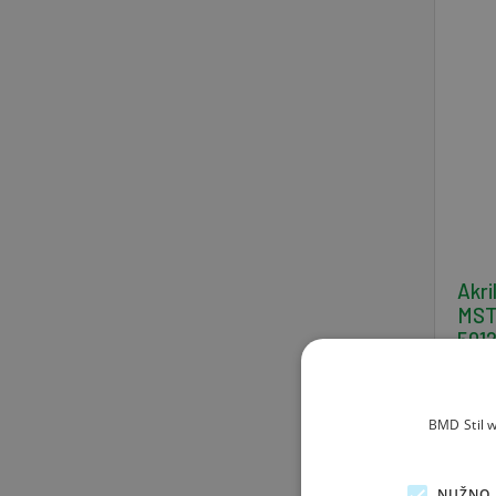
Akri
MST 
501
BMD Stil w
NUŽNO 