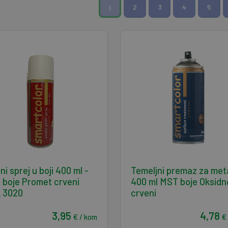
2
3
4
5
1
lni sprej u boji 400 ml -
Temeljni premaz za met
boje Promet crveni
400 ml MST boje Oksidn
 3020
crveni
3,95
4,78
€ / kom
€