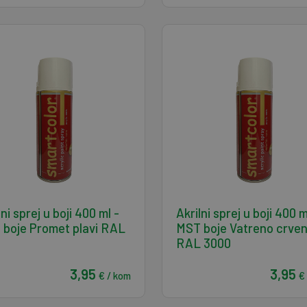
lni sprej u boji 400 ml -
Akrilni sprej u boji 400 m
boje Promet plavi RAL
MST boje Vatreno crven
7
RAL 3000
3,95
3,95
€ / kom
€