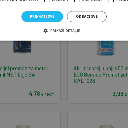
PRIHVATI SVE
ODBACI SVE
PRIKAŽI DETALJE
ljni premaz za metal
Akrilni sprej u boji 400 m
ml MST boje Sivi
ECO Service Promet žut
RAL 1023
4,78
3,93
€ / kom
€