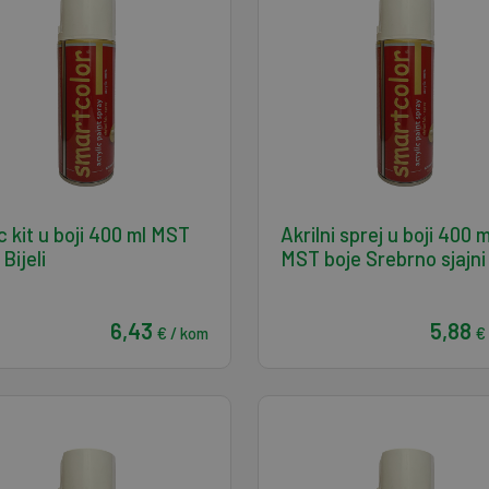
c kit u boji 400 ml MST
Akrilni sprej u boji 400 m
Bijeli
MST boje Srebrno sjajni
6,43
5,88
€ / kom
€