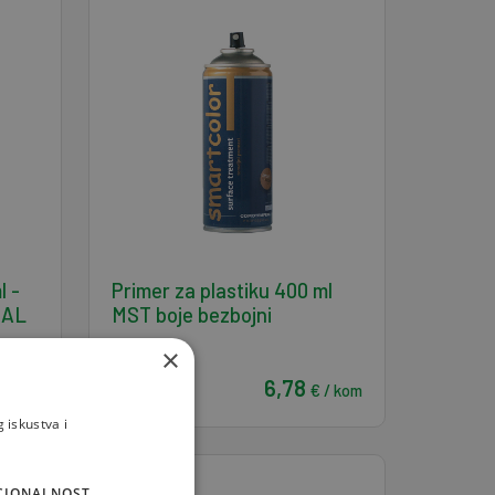
l -
Primer za plastiku 400 ml
RAL
MST boje bezbojni
×
6,78
€ / kom
 / kom
 iskustva i
CIONALNOST