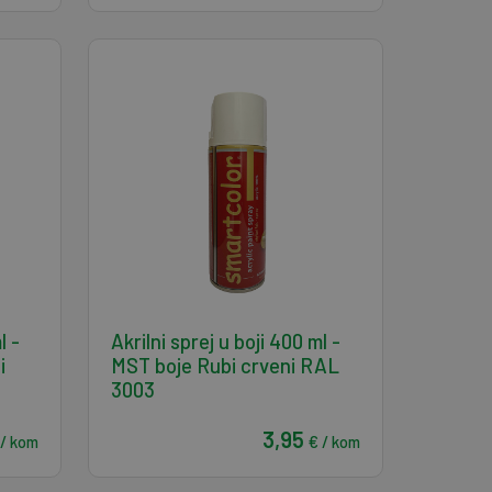
l -
Akrilni sprej u boji 400 ml -
i
MST boje Rubi crveni RAL
3003
3,95
 / kom
€ / kom