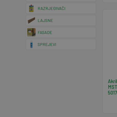
RAZRJEĐIVAČI
LAJSNE
FASADE
SPREJEVI
Akri
MST 
501