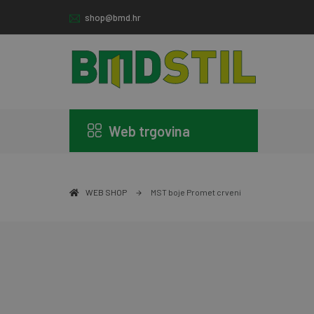
shop@bmd.hr
Web trgovina
WEB SHOP
MST boje Promet crveni