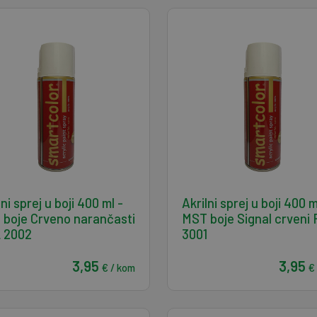
lni sprej u boji 400 ml -
Akrilni sprej u boji 400 m
boje Crveno narančasti
MST boje Signal crveni
 2002
3001
3,95
3,95
€ / kom
€