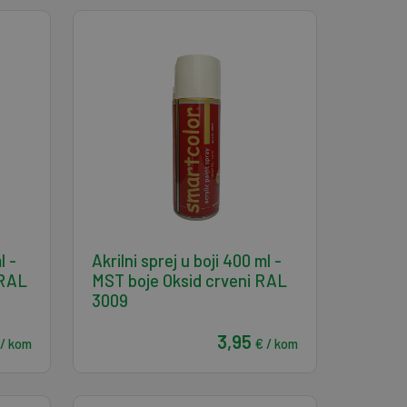
l -
Akrilni sprej u boji 400 ml -
 RAL
MST boje Oksid crveni RAL
3009
3,95
 / kom
€ / kom