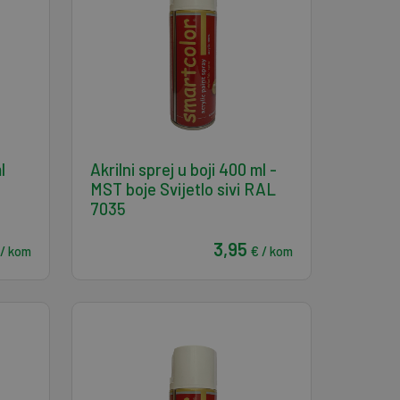
l
Akrilni sprej u boji 400 ml -
MST boje Svijetlo sivi RAL
7035
3,95
 / kom
€ / kom