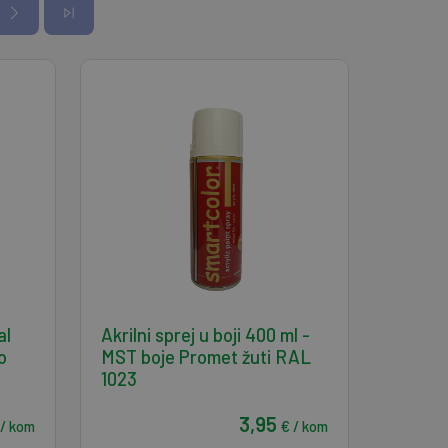
al
Akrilni sprej u boji 400 ml -
o
MST boje Promet žuti RAL
1023
3,95
 / kom
€ / kom