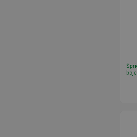
Špri
boje 