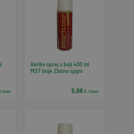
l
Akrilni sprej u boji 400 ml
MST boje Zlatno sjajni
5,88
 / kom
€ / kom