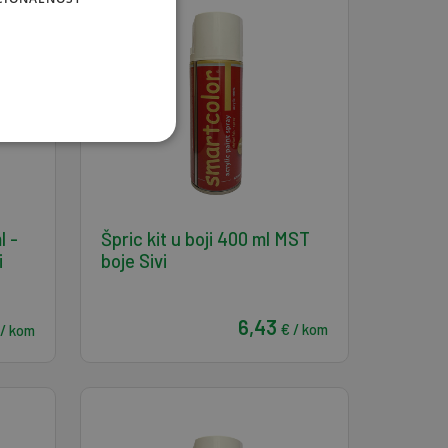
l -
Špric kit u boji 400 ml MST
i
boje Sivi
6,43
€ / kom
 / kom