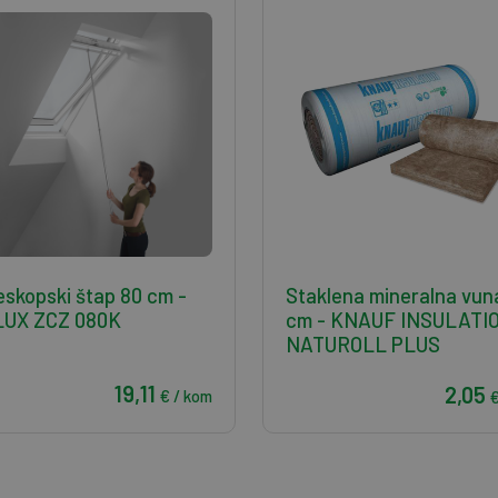
eskopski štap 80 cm -
Staklena mineralna vun
LUX ZCZ 080K
cm - KNAUF INSULATI
NATUROLL PLUS
19,11
2,05
€ / kom
€