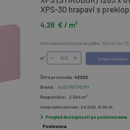
XPS-30 hrapavi s preklo
4,26
€ / m²
Minimalna količina za narudžbu: 10,5 m² (44,73
m²
Dodaj u košaricu
Šifra proizvoda:
42202
Brend :
AUSTROTHERM
Raspoloživo:
2.544 m²
Stanje zaliha ažurirano: 8.8.2026. 18:06:29
Pregled dostupnosti po poslovnicama
Poslovnica