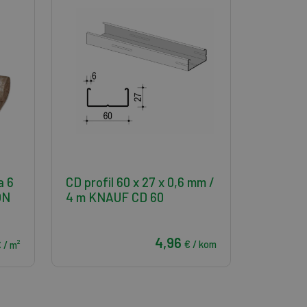
a 6
CD profil 60 x 27 x 0,6 mm /
ON
4 m KNAUF CD 60
4,96
€ / kom
 / m²