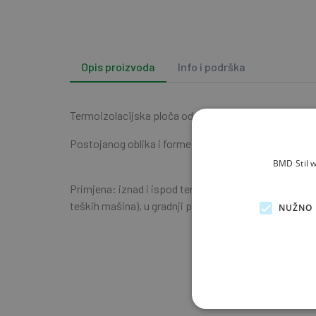
Opis proizvoda
Info i podrška
Termoizolacijska ploča od ekstrudiranog polistirena, 
Postojanog oblika i forme, izuzetnog zaptivanja vlag
BMD Stil w
Primjena: iznad i ispod temeljne ploče, na vanjskim
teških mašina), u gradnji puteva, kao i u ravnim kro
NUŽNO 