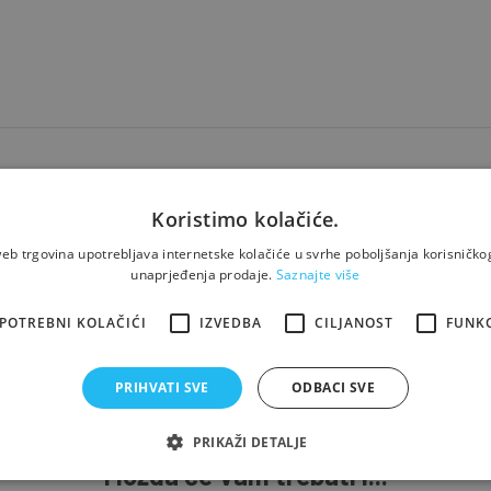
otporna na pritisak i vlagu.
Koristimo kolačiće.
e i otpornosti na mehanička opterećenja, sjajnih ekoloških karakter
eb trgovina upotrebljava internetske kolačiće u svrhe poboljšanja korisničkog
unaprjeđenja prodaje.
Saznajte više
 podrumskim zidovima, u industrijskim podovima (na kojima su pris
vovima svih namjena.
POTREBNI KOLAČIĆI
IZVEDBA
CILJANOST
FUNK
PRIHVATI SVE
ODBACI SVE
PRIKAŽI DETALJE
Možda će Vam trebati i...