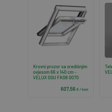
Krovni prozor sa središnjim
Tel
ovjesom 66 x 140 cm -
VE
VELUX GGU FK08 0070
607,56
€ / kom