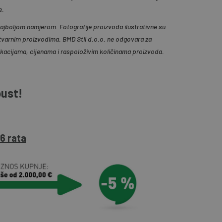
e.
 najboljom namjerom. Fotografije proizvoda ilustrativne su
tvarnim proizvodima. BMD Stil d.o.o. ne odgovara za
ikacijama, cijenama i raspoloživim količinama proizvoda.
pust!
6 rata