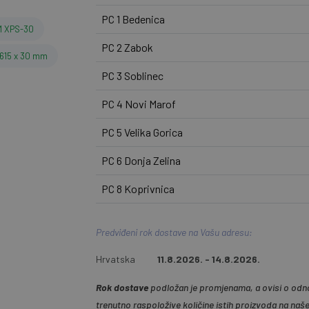
PC 1 Bedenica
 XPS-30
PC 2 Zabok
 615 x 30 mm
PC 3 Soblinec
PC 4 Novi Marof
PC 5 Velika Gorica
PC 6 Donja Zelina
PC 8 Koprivnica
Predviđeni rok dostave na Vašu adresu:
Hrvatska
11.8.2026. - 14.8.2026.
Rok dostave
podložan je promjenama, a ovisi o odno
trenutno raspoložive količine istih proizvoda na naš