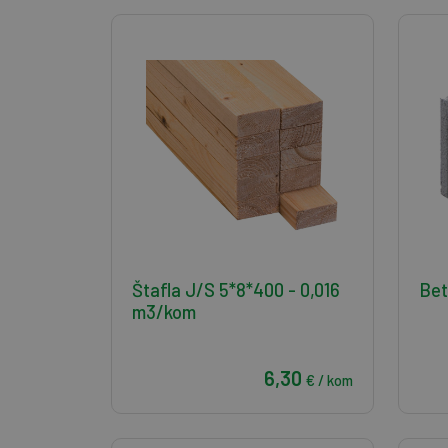
Štafla J/S 5*8*400 - 0,016
Bet
m3/kom
6,30
€ / kom