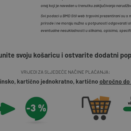
onaj koji je naveden u trenutku zaključivanja narudžb
Svi podaci u BMD Stil web trgovini prezentirani su s
prirode i ne moraju nužno u potpunosti odgovarati s
eventualne nesukladnosti u slikama, opisima, specif
nite svoju košaricu i ostvarite dodatni po
VRIJEDI ZA SLJEDEĆE NAČINE PLAĆANJA:
insko, kartično jednokratno, kartično
obročno do 