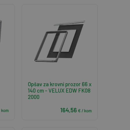
Opšav za krovni prozor 66 x
140 cm - VELUX EDW FK08
2000
164,56
/ kom
€ / kom