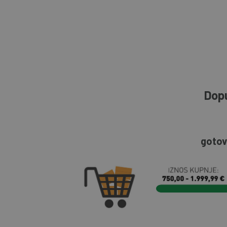
Dopu
gotov