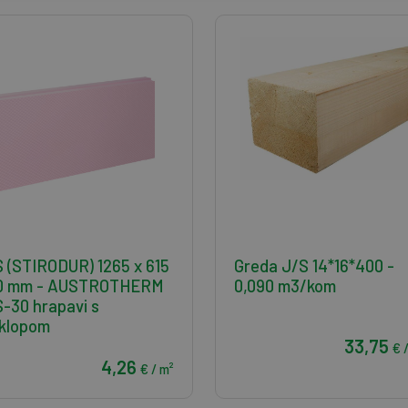
 (STIRODUR) 1265 x 615
Greda J/S 14*16*400 -
30 mm - AUSTROTHERM
0,090 m3/kom
-30 hrapavi s
klopom
33,75
€ 
4,26
€ / m²