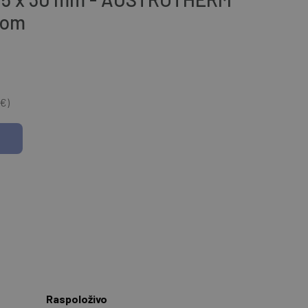
pom
 €)
Raspoloživo