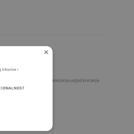
×
istika.
 iskustva i
utna visoka mehanička opterećenja usljed kretanja
CIONALNOST