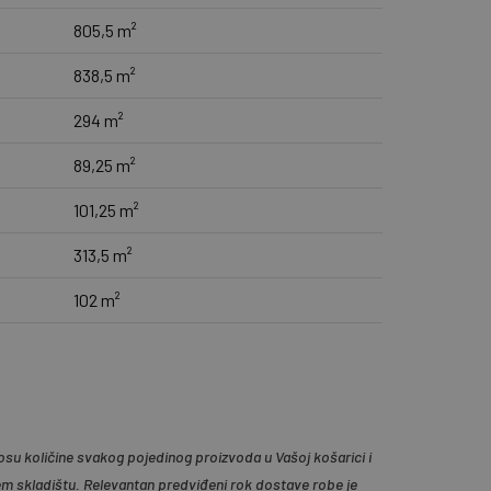
805,5 m²
838,5 m²
294 m²
89,25 m²
101,25 m²
313,5 m²
102 m²
su količine svakog pojedinog proizvoda u Vašoj košarici i
em skladištu. Relevantan predviđeni rok dostave robe je