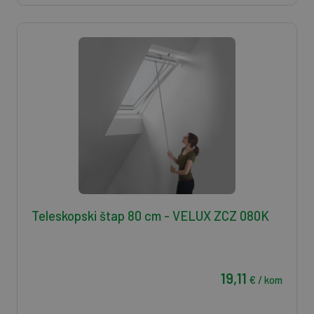
Teleskopski štap 80 cm - VELUX ZCZ 080K
19,11
€ / kom