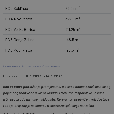
PC 3 Soblinec
23,25 m²
PC 4 Novi Marof
322,5 m²
PC 5 Velika Gorica
311,25 m²
PC 6 Donja Zelina
148,5 m²
PC 8 Koprivnica
196,5 m²
Predviđeni rok dostave na Vašu adresu:
Hrvatska
11.8.2026. - 14.8.2026.
Rok dostave
podložan je promjenama, a ovisi o odnosu količine svakog
pojedinog proizvoda u Vašoj košarici i trenutno raspoložive količine
istih proizvoda na našem skladištu. Relevantan predviđeni rok dostave
robe je onaj koji je naveden u trenutku zaključivanja narudžbe.