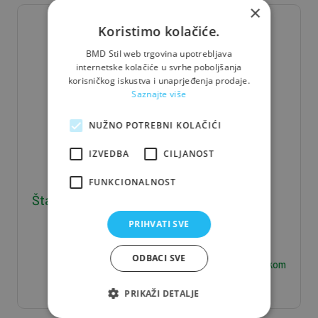
×
Koristimo kolačiće.
BMD Stil web trgovina upotrebljava
internetske kolačiće u svrhe poboljšanja
korisničkog iskustva i unaprjeđenja prodaje.
Saznajte više
NUŽNO POTREBNI KOLAČIĆI
IZVEDBA
CILJANOST
FUNKCIONALNOST
Štafla J/S 5*8*400 - 0,016 m3/kom
PRIHVATI SVE
ODBACI SVE
6,30
€ / kom
PRIKAŽI DETALJE