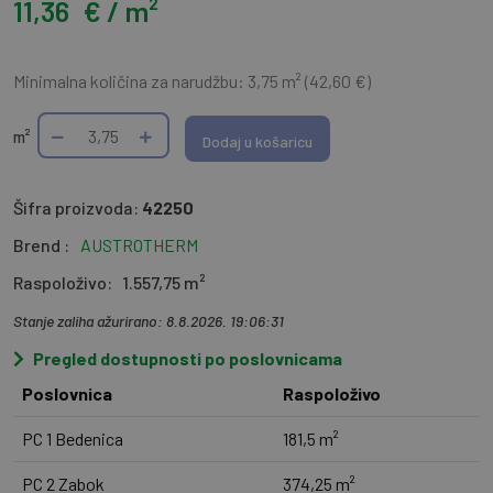
11,36
€ / m²
Minimalna količina za narudžbu: 3,75 m² (42,60 €)
m²
Dodaj u košaricu
Šifra proizvoda:
42250
Brend :
AUSTROTHERM
Raspoloživo:
1.557,75 m²
Stanje zaliha ažurirano: 8.8.2026. 19:06:31
Pregled dostupnosti po poslovnicama
Poslovnica
Raspoloživo
PC 1 Bedenica
181,5 m²
PC 2 Zabok
374,25 m²