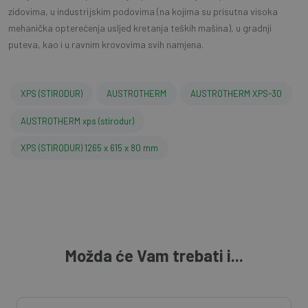
zidovima, u industrijskim podovima (na kojima su prisutna visoka
mehanička opterećenja usljed kretanja teških mašina), u gradnji
puteva, kao i u ravnim krovovima svih namjena.
XPS (STIRODUR)
AUSTROTHERM
AUSTROTHERM XPS-30
AUSTROTHERM xps (stirodur)
XPS (STIRODUR) 1265 x 615 x 80 mm
Možda će Vam trebati i...