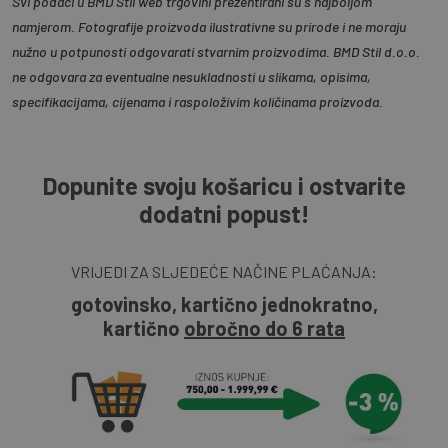
Svi podaci u BMD Stil web trgovini prezentirani su s najboljom
namjerom. Fotografije proizvoda ilustrativne su prirode i ne moraju
nužno u potpunosti odgovarati stvarnim proizvodima. BMD Stil d.o.o.
ne odgovara za eventualne nesukladnosti u slikama, opisima,
specifikacijama, cijenama i raspoloživim količinama proizvoda.
Dopunite svoju košaricu i ostvarite
dodatni popust!
VRIJEDI ZA SLJEDEĆE NAČINE PLAĆANJA:
gotovinsko, kartično jednokratno,
kartično
obročno do 6 rata