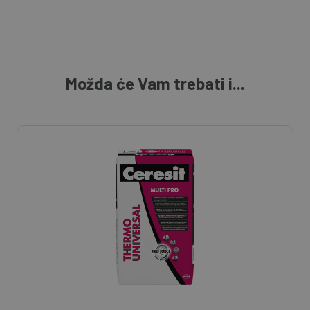
Možda će Vam trebati i...