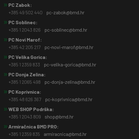
PC Zabok:
+385 49 502 440
pc-zabok@bmd.hr
PC Soblinec:
+385 1 2043 826
pc-soblinec@bmd.hr
PC Novi Marof:
+385 42 205 217
pc-novi-marof@bmd.hr
PC Velika Gorica:
+385 1 2359 833
pc-velika-gorica@bmd.hr
PC Donja Zelina:
+385 1 2065 498
pc-donja-zelina@bmd.hr
PC Koprivnica:
+385 48 626 367
pc-koprivnica@bmd.hr
WEB SHOP Podrška:
+385 1 2043 809
shop@bmd.hr
Armiračnica BMD PRO:
+385 1 2359 835
armiracnica@bmd.hr