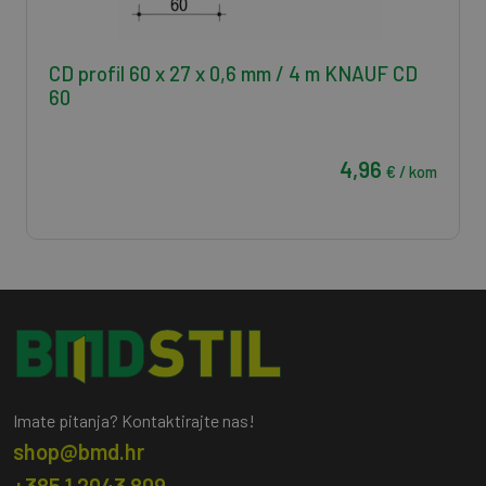
CD profil 60 x 27 x 0,6 mm / 4 m KNAUF CD
60
4,96
€ / kom
Imate pitanja? Kontaktirajte nas!
shop@bmd.hr