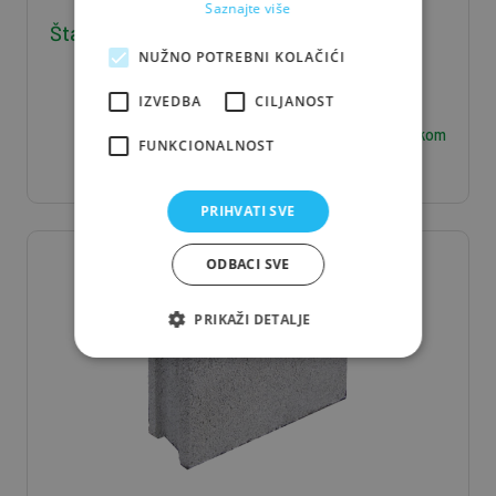
Saznajte više
Štafla J/S 5*8*400 - 0,016 m3/kom
NUŽNO POTREBNI KOLAČIĆI
IZVEDBA
CILJANOST
6,30
€ / kom
FUNKCIONALNOST
PRIHVATI SVE
ODBACI SVE
PRIKAŽI DETALJE