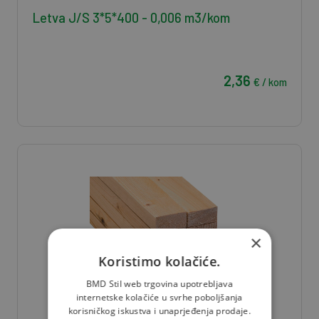
Letva J/S 3*5*400 - 0,006 m3/kom
2,36
€ / kom
×
Koristimo kolačiće.
BMD Stil web trgovina upotrebljava
internetske kolačiće u svrhe poboljšanja
korisničkog iskustva i unaprjeđenja prodaje.