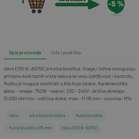
Opis proizvoda
Info i podrška
Iskra ERO IE-AG750 je kutna brusilica. Snaga i težina omogućuju
primjenu kod raznih vrsta radova te veću izdržljivost i kontrolu.
Ručku je moguće montirati s bilo koje strane. Karakteristike
alata: - snaga: 750W - napon: 230 – 240V - brzina okretaja:
12.000 okr/min - veličina diska: max – fi 115 mm - osovina: M14
Iskra
Iskra kutna brusilica
Kutna brusilica
Kutna brusilica o115 mm
Iskra ERO IE-AG750