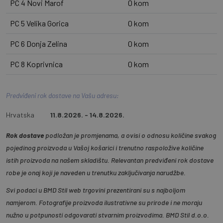
PC 4 Novi Marof
0 kom
PC 5 Velika Gorica
0 kom
PC 6 Donja Zelina
0 kom
PC 8 Koprivnica
0 kom
Predviđeni rok dostave na Vašu adresu:
Hrvatska
11.8.2026. - 14.8.2026.
Rok dostave
podložan je promjenama, a ovisi o odnosu količine svakog
pojedinog proizvoda u Vašoj košarici i trenutno raspoložive količine
istih proizvoda na našem skladištu. Relevantan predviđeni rok dostave
robe je onaj koji je naveden u trenutku zaključivanja narudžbe.
Svi podaci u BMD Stil web trgovini prezentirani su s najboljom
namjerom. Fotografije proizvoda ilustrativne su prirode i ne moraju
nužno u potpunosti odgovarati stvarnim proizvodima. BMD Stil d.o.o.