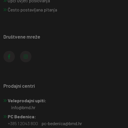
Opći uvjeti poslovanja
Često postavljana pitanja
Društvene mreže
Prodajni centri
Veleprodajni upiti:
info@bmd.hr
PC Bedenica:
+385 1 2043 800
pc-bedenica@bmd.hr