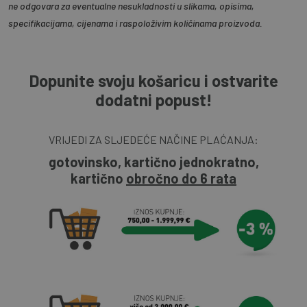
ne odgovara za eventualne nesukladnosti u slikama, opisima,
specifikacijama, cijenama i raspoloživim količinama proizvoda.
Dopunite svoju košaricu i ostvarite
dodatni popust!
VRIJEDI ZA SLJEDEĆE NAČINE PLAĆANJA:
gotovinsko, kartično jednokratno,
kartično
obročno do 6 rata