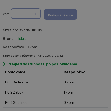
kom
Dodaj u košaricu
Šifra proizvoda:
88912
Brend :
Iskra
Raspoloživo:
1 kom
Stanje zaliha ažurirano: 7.8.2026. 9:09:32
Pregled dostupnosti po poslovnicama
Poslovnica
Raspoloživo
PC 1 Bedenica
0 kom
PC 2 Zabok
1 kom
PC 3 Soblinec
0 kom