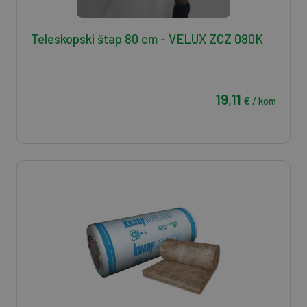
Teleskopski štap 80 cm - VELUX ZCZ 080K
19,11
€ / kom