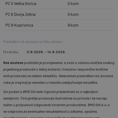
PC 5 Velika Gorica
0 kom
PC 6 Donja Zelina
0 kom
PC 8 Koprivnica
9 kom
Predviđeni rok dostave na Vašu adresu:
Hrvatska
11.8.2026. - 14.8.2026.
Rok dostave
podložan je promjenama, a ovisi o odnosu količine svakog
pojedinog proizvoda u Vašoj košarici i trenutno raspoložive količine
istih proizvoda na našem skladištu. Relevantan predviđeni rok dostave
robe je onaj koji je naveden u trenutku zaključivanja narudžbe.
Svi podaci u BMD Stil web trgovini prezentirani su s najboljom
namjerom. Fotografije proizvoda ilustrativne su prirode i ne moraju
nužno u potpunosti odgovarati stvarnim proizvodima. BMD Stil d.o.o.
ne odgovara za eventualne nesukladnosti u slikama, opisima,
specifikacijama, cijenama i raspoloživim količinama proizvoda.