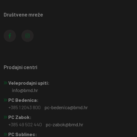
Društvene mreže
Prodajni centri
Veleprodajni upiti:
info@bmd.hr
PC Bedenica:
+385 1 2043 800
pc-bedenica@bmd.hr
PC Zabok:
+385 49 502 440
pc-zabok@bmd.hr
PC Soblinec: