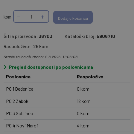
kom
Dodaj u košaricu
Šifra proizvoda:
36703
Kataloški broj:
5906710
Raspoloživo:
25 kom
Stanje zaliha ažurirano: 9.8.2026. 11:06:08
Pregled dostupnosti po poslovnicama
Poslovnica
Raspoloživo
PC 1 Bedenica
0 kom
PC 2 Zabok
12 kom
PC 3 Soblinec
0 kom
PC 4 Novi Marof
4 kom