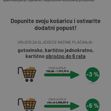
Dopunite svoju košaricu i ostvarite
dodatni popust!
VRIJEDI ZA SLJEDEĆE NAČINE PLAĆANJA:
gotovinsko, kartično jednokratno,
kartično
obročno do 6 rata