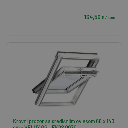
164,56
€ / kom
Krovni prozor sa središnjim ovjesom 66 x 140
cm - VELUX GGU FK08 0070