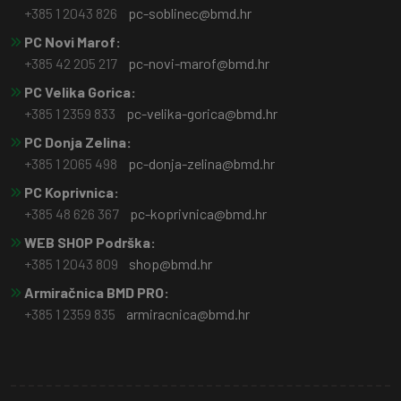
+385 1 2043 826
pc-soblinec@bmd.hr
PC Novi Marof:
+385 42 205 217
pc-novi-marof@bmd.hr
PC Velika Gorica:
+385 1 2359 833
pc-velika-gorica@bmd.hr
PC Donja Zelina:
+385 1 2065 498
pc-donja-zelina@bmd.hr
PC Koprivnica:
+385 48 626 367
pc-koprivnica@bmd.hr
WEB SHOP Podrška:
+385 1 2043 809
shop@bmd.hr
Armiračnica BMD PRO:
+385 1 2359 835
armiracnica@bmd.hr