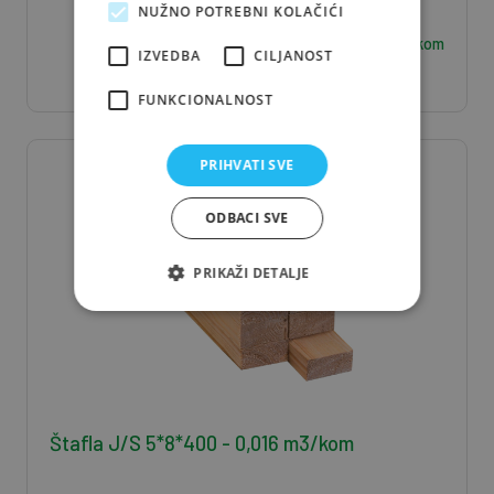
NUŽNO POTREBNI KOLAČIĆI
2,36
€ / kom
IZVEDBA
CILJANOST
FUNKCIONALNOST
PRIHVATI SVE
ODBACI SVE
PRIKAŽI DETALJE
Štafla J/S 5*8*400 - 0,016 m3/kom