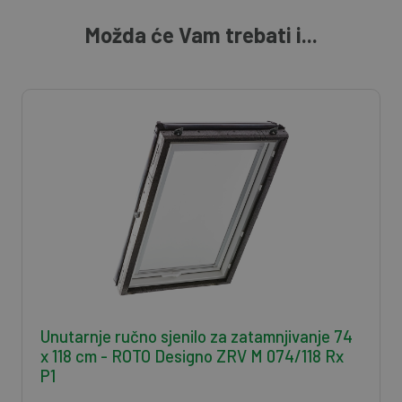
Možda će Vam trebati i...
Unutarnje ručno sjenilo za zatamnjivanje 74
x 118 cm - ROTO Designo ZRV M 074/118 Rx
P1