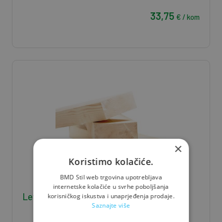
33,75
€ / kom
×
Koristimo kolačiće.
BMD Stil web trgovina upotrebljava
internetske kolačiće u svrhe poboljšanja
Letva J/S 3*5*400 - 0,006 m3/kom
korisničkog iskustva i unaprjeđenja prodaje.
Saznajte više