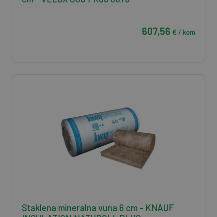
607,56
€ / kom
Staklena mineralna vuna 6 cm - KNAUF