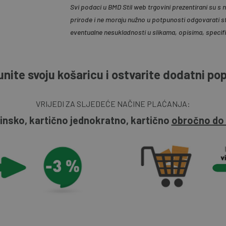
Svi podaci u BMD Stil web trgovini prezentirani su s
prirode i ne moraju nužno u potpunosti odgovarati s
eventualne nesukladnosti u slikama, opisima, specif
nite svoju košaricu i ostvarite dodatni po
VRIJEDI ZA SLJEDEĆE NAČINE PLAĆANJA:
insko, kartično jednokratno, kartično
obročno do 