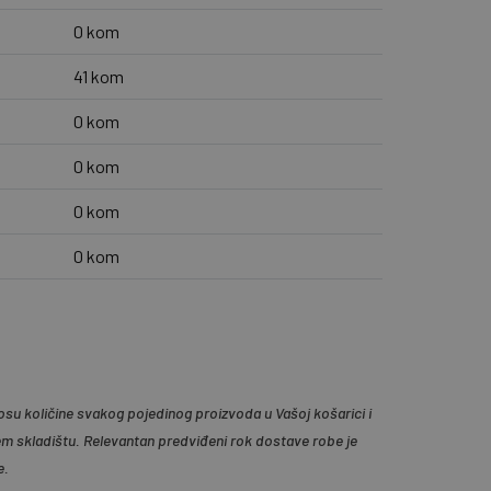
0 kom
41 kom
0 kom
0 kom
0 kom
0 kom
su količine svakog pojedinog proizvoda u Vašoj košarici i
em skladištu. Relevantan predviđeni rok dostave robe je
e.