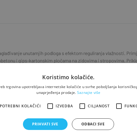
glađivanje unutarnjih podloga s efektom reguliranja vlažnosti. Prim
onu i gips-kartonskim pločama na zidovima i stropovima. Prikladn
Koristimo kolačiće.
eb trgovina upotrebljava internetske kolačiće u svrhe poboljšanja korisničkog
unaprjeđenja prodaje.
Saznajte više
POTREBNI KOLAČIĆI
IZVEDBA
CILJANOST
FUNK
PRIHVATI SVE
ODBACI SVE