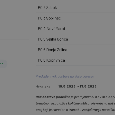
PC 2 Zabok
PC 3 Soblinec
PC 4 Novi Marof
PC 5 Velika Gorica
PC 6 Donja Zelina
PC 8 Koprivnica
ino
Predviđeni rok dostave na Vašu adresu:
Hrvatska
10.8.2026. - 13.8.2026.
Rok dostave
podložan je promjenama, a ovisi o odno
trenutno raspoložive količine istih proizvoda na naš
onaj koji je naveden u trenutku zaključivanja narudžb