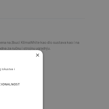
jena na žbuci KlimaWhite kao dio sustava kao i na
a za ručnu i strojnu ugradnju.
×
 iskustva i
CIONALNOST