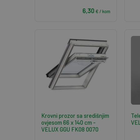
6,30
€ / kom
Krovni prozor sa središnjim
Tel
ovjesom 66 x 140 cm -
VE
VELUX GGU FK08 0070