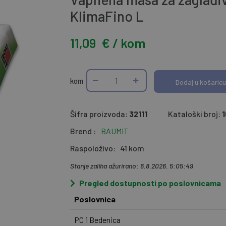
KlimaFino L
11,09
€ / kom
kom
Dodaj u košaricu
Šifra proizvoda:
32111
Kataloški broj:
Brend :
BAUMIT
Raspoloživo:
41 kom
Stanje zaliha ažurirano: 6.8.2026. 5:05:49
Pregled dostupnosti po poslovnicama
Poslovnica
PC 1 Bedenica