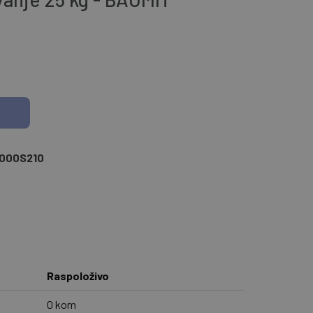
1000S210
Raspoloživo
0 kom