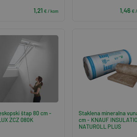
1,21
1,46
€ / kom
€ 
eskopski štap 80 cm -
Staklena mineralna vun
LUX ZCZ 080K
cm - KNAUF INSULATI
NATUROLL PLUS