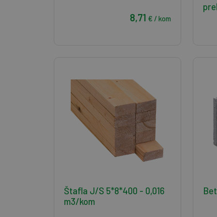
pre
8,71
€ / kom
Štafla J/S 5*8*400 - 0,016
Bet
m3/kom