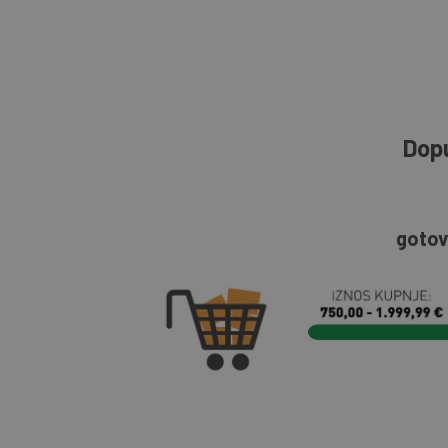
Dopu
gotov