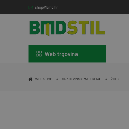
shop@bmd.hr
Web trgovina
WEB SHOP
GRAĐEVINSKI MATERIJAL
ŽBUKE