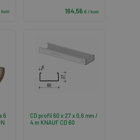
164,56
/ kom
€ / kom
a 6
CD profil 60 x 27 x 0,6 mm /
ON
4 m KNAUF CD 60