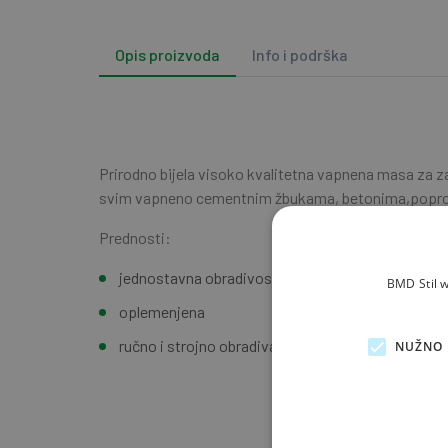
Opis proizvoda
Info i podrška
Prirodno bijela visoko kvalitetna vapnena masa za za
svim vapneno cementnim žbukama, betonima,poprobet
Prednosti:
jednostavna obradivost
BMD Stil w
oplemenjena
ručno i strojno obradiva
NUŽNO 