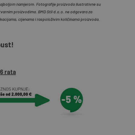
 najboljom namjerom. Fotografije proizvoda ilustrativne su
tvarnim proizvodima. BMD Stil d.o.o. ne odgovara za
ikacijama, cijenama i raspoloživim količinama proizvoda.
pust!
6 rata