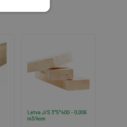
Letva J/S 3*5*400 - 0,006
m3/kom