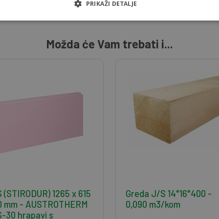
PRIKAŽI DETALJE
Možda će Vam trebati i...
 (STIRODUR) 1265 x 615
Greda J/S 14*16*400 -
30 mm - AUSTROTHERM
0,090 m3/kom
-30 hrapavi s