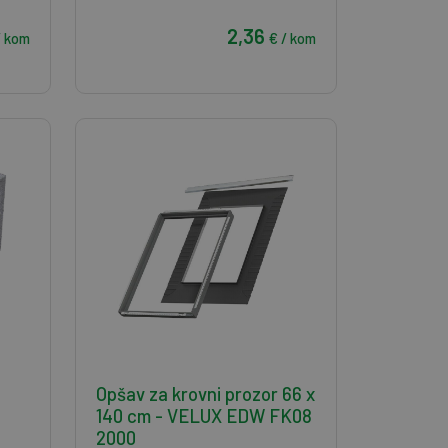
2,36
/ kom
€ / kom
Opšav za krovni prozor 66 x
140 cm - VELUX EDW FK08
2000