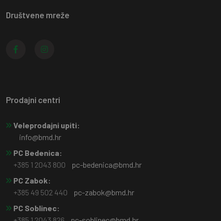
Društvene mreže
Prodajni centri
Veleprodajni upiti:
info@bmd.hr
PC Bedenica:
+385 1 2043 800
pc-bedenica@bmd.hr
PC Zabok:
+385 49 502 440
pc-zabok@bmd.hr
PC Soblinec:
+385 1 2043 826
pc-soblinec@bmd.hr