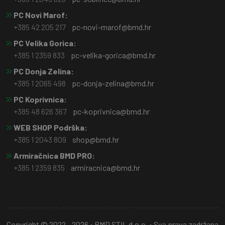
PC Novi Marof:
+385 42 205 217
pc-novi-marof@bmd.hr
PC Velika Gorica:
+385 1 2359 833
pc-velika-gorica@bmd.hr
PC Donja Zelina:
+385 1 2065 498
pc-donja-zelina@bmd.hr
PC Koprivnica:
+385 48 626 367
pc-koprivnica@bmd.hr
WEB SHOP Podrška:
+385 1 2043 809
shop@bmd.hr
Armiračnica BMD PRO:
+385 1 2359 835
armiracnica@bmd.hr
Copyright © 2022 - 2026 • BMD STIL d.o.o. • Sva prava zadržana