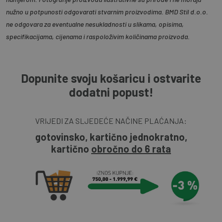
nužno u potpunosti odgovarati stvarnim proizvodima. BMD Stil d.o.o.
ne odgovara za eventualne nesukladnosti u slikama, opisima,
specifikacijama, cijenama i raspoloživim količinama proizvoda.
Dopunite svoju košaricu i ostvarite
dodatni popust!
VRIJEDI ZA SLJEDEĆE NAČINE PLAĆANJA:
gotovinsko, kartično jednokratno,
kartično
obročno do 6 rata