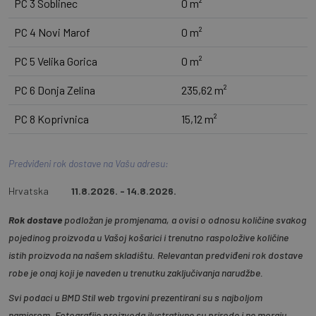
PC 3 Soblinec
0 m²
PC 4 Novi Marof
0 m²
PC 5 Velika Gorica
0 m²
PC 6 Donja Zelina
235,62 m²
PC 8 Koprivnica
15,12 m²
Predviđeni rok dostave na Vašu adresu:
Hrvatska
11.8.2026. - 14.8.2026.
Rok dostave
podložan je promjenama, a ovisi o odnosu količine svakog
pojedinog proizvoda u Vašoj košarici i trenutno raspoložive količine
istih proizvoda na našem skladištu. Relevantan predviđeni rok dostave
robe je onaj koji je naveden u trenutku zaključivanja narudžbe.
Svi podaci u BMD Stil web trgovini prezentirani su s najboljom
namjerom. Fotografije proizvoda ilustrativne su prirode i ne moraju