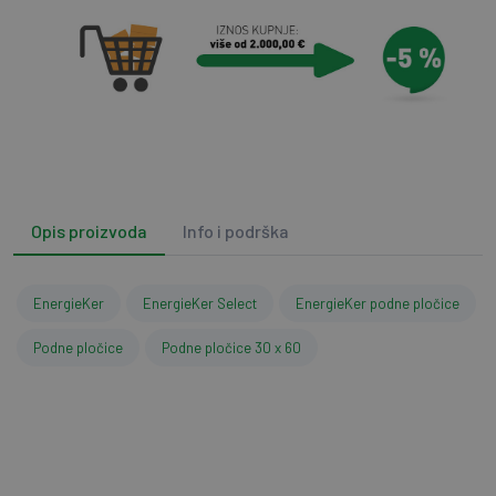
Opis proizvoda
Info i podrška
EnergieKer
EnergieKer Select
EnergieKer podne pločice
Podne pločice
Podne pločice 30 x 60