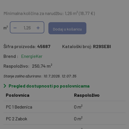
Minimalna količina za narudžbu: 1,26 m² (18,77 €)
m²
Dodaj u košaricu
Šifra proizvoda:
45687
Kataloški broj:
R29SEBI
Brend :
EnergieKer
Raspoloživo:
250,74 m²
Stanje zaliha ažurirano: 10.7.2026. 12:07:35
Pregled dostupnosti po poslovnicama
Poslovnica
Raspoloživo
PC 1 Bedenica
0 m²
PC 2 Zabok
0 m²