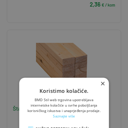
2,36
€ / kom
×
Koristimo kolačiće.
BMD Stil web trgovina upotrebljava
internetske kolačiće u svrhe poboljšanja
Štafla J/S 5*8*400 - 0,016 m3/kom
korisničkog iskustva i unaprjeđenja prodaje.
Saznajte više