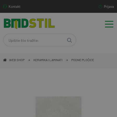
Kontakt
Prijava
WEB SHOP
KERAMIKA I LAMINATI
PODNE PLOČICE