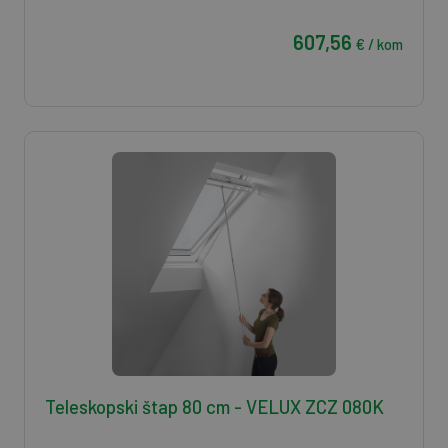
607,56
€ / kom
Teleskopski štap 80 cm - VELUX ZCZ 080K