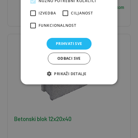
NUŽNO POTREBNI KOLAČIĆI
6,30
€ / kom
IZVEDBA
CILJANOST
FUNKCIONALNOST
PRIHVATI SVE
ODBACI SVE
PRIKAŽI DETALJE
Betonski blok 12x20x40