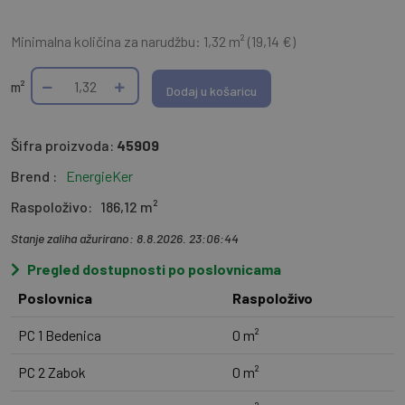
Minimalna količina za narudžbu: 1,32 m² (19,14 €)
m²
Dodaj u košaricu
Šifra proizvoda:
45909
Brend :
EnergieKer
Raspoloživo:
186,12 m²
Stanje zaliha ažurirano: 8.8.2026. 23:06:44
Pregled dostupnosti po poslovnicama
Poslovnica
Raspoloživo
PC 1 Bedenica
0 m²
PC 2 Zabok
0 m²