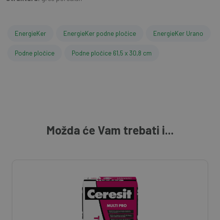
EnergieKer
EnergieKer podne pločice
EnergieKer Urano
Podne pločice
Podne pločice 61,5 x 30,8 cm
Možda će Vam trebati i...