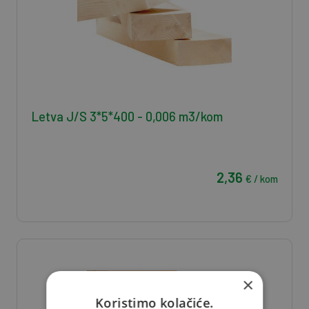
Letva J/S 3*5*400 - 0,006 m3/kom
2,36
€ / kom
×
Koristimo kolačiće.