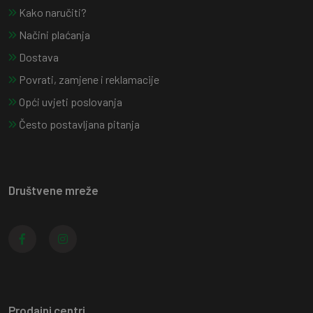
Kako naručiti?
Načini plaćanja
Dostava
Povrati, zamjene i reklamacije
Opći uvjeti poslovanja
Često postavljana pitanja
Društvene mreže
Prodajni centri