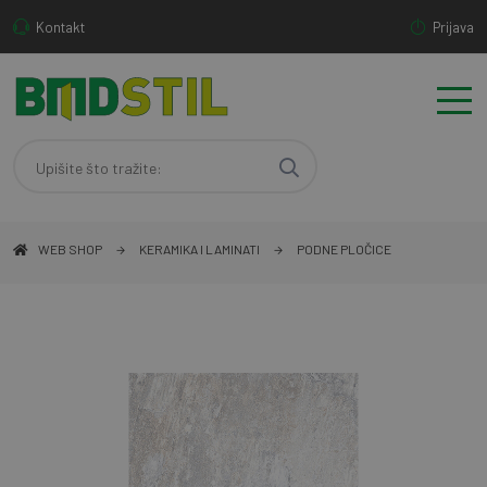
Kontakt
Prijava
WEB SHOP
KERAMIKA I LAMINATI
PODNE PLOČICE