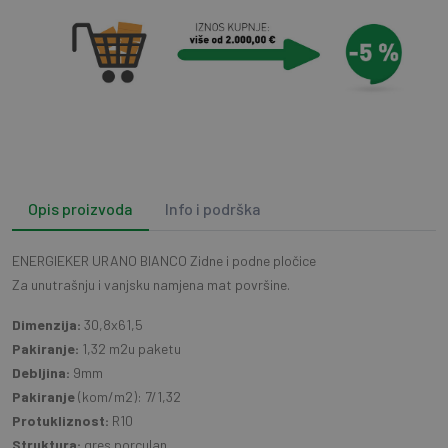
Opis proizvoda
Info i podrška
ENERGIEKER URANO BIANCO Zidne i podne pločice
Za unutrašnju i vanjsku namjena mat površine.
Dimenzija:
30,8x61,5
Pakiranje:
1,32 m2u paketu
Debljina:
9mm
Pakiranje
(kom/m2): 7/1,32
Protukliznost:
R10
Struktura:
gres porculan