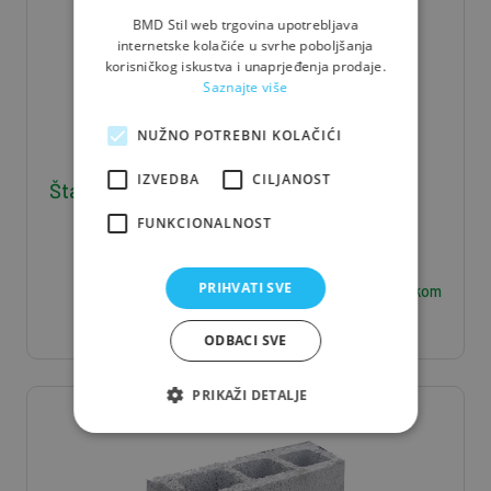
BMD Stil web trgovina upotrebljava
internetske kolačiće u svrhe poboljšanja
korisničkog iskustva i unaprjeđenja prodaje.
Saznajte više
NUŽNO POTREBNI KOLAČIĆI
IZVEDBA
CILJANOST
Štafla J/S 5*8*400 - 0,016 m3/kom
FUNKCIONALNOST
6,30
PRIHVATI SVE
€ / kom
ODBACI SVE
PRIKAŽI DETALJE