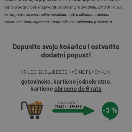
nužno u potpunosti odgovarati stvarnim proizvodima. BMD Stil d.o.o.
ne odgovara za eventualne nesukladnosti u slikama, opisima,
specifikacijama, cijenama i raspoloživim količinama proizvoda.
Dopunite svoju košaricu i ostvarite
dodatni popust!
VRIJEDI ZA SLJEDEĆE NAČINE PLAĆANJA:
gotovinsko, kartično jednokratno,
kartično
obročno do 6 rata