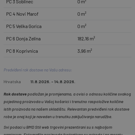
PC 3 Soblinec
0 m²
PC 4 Novi Marof
0 m²
PC 5 Velika Gorica
0 m²
PC 6 Donja Zelina
182,16 m²
PC 8 Koprivnica
3,96 m²
Predviđeni rok dostave na Vašu adresu:
Hrvatska
11.8.2026. - 14.8.2026.
Rok dostave
podložan je promjenama, a ovisi o odnosu količine svakog
pojedinog proizvoda u Vašoj košarici i trenutno raspoložive količine
istih proizvoda na našem skladištu. Relevantan predviđeni rok dostave
robe je onaj koji je naveden u trenutku zaključivanja narudžbe.
Svi podaci u BMD Stil web trgovini prezentirani su s najboljom
namjerom. Fotografije proizvoda ilustrativne su prirode i ne moraju