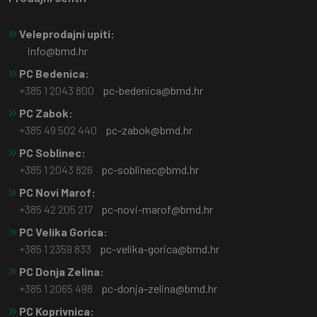
Veleprodajni upiti:
info@bmd.hr
PC Bedenica:
+385 1 2043 800
pc-bedenica@bmd.hr
PC Zabok:
+385 49 502 440
pc-zabok@bmd.hr
PC Soblinec:
+385 1 2043 826
pc-soblinec@bmd.hr
PC Novi Marof:
+385 42 205 217
pc-novi-marof@bmd.hr
PC Velika Gorica:
+385 1 2359 833
pc-velika-gorica@bmd.hr
PC Donja Zelina:
+385 1 2065 498
pc-donja-zelina@bmd.hr
PC Koprivnica: