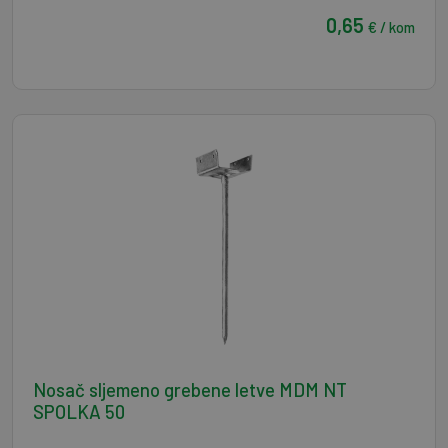
0,65
€ / kom
Nosač sljemeno grebene letve MDM NT
SPOLKA 50