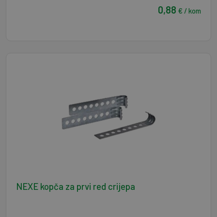
0,88
€ / kom
NEXE kopča za prvi red crijepa