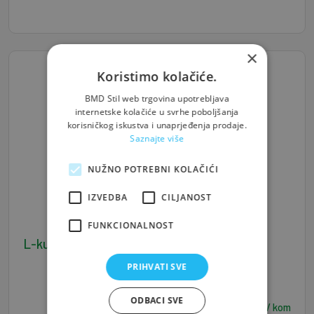
×
Koristimo kolačiće.
BMD Stil web trgovina upotrebljava
internetske kolačiće u svrhe poboljšanja
korisničkog iskustva i unaprjeđenja prodaje.
Saznajte više
NUŽNO POTREBNI KOLAČIĆI
IZVEDBA
CILJANOST
FUNKCIONALNOST
L-kutna spona 100x100x15x2
PRIHVATI SVE
ODBACI SVE
0,53
€ / kom