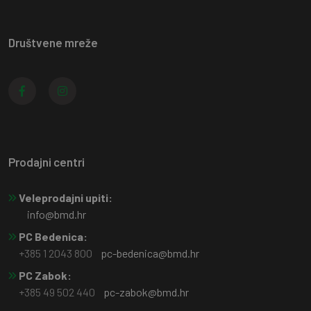
Društvene mreže
Prodajni centri
Veleprodajni upiti:
info@bmd.hr
PC Bedenica:
+385 1 2043 800
pc-bedenica@bmd.hr
PC Zabok:
+385 49 502 440
pc-zabok@bmd.hr