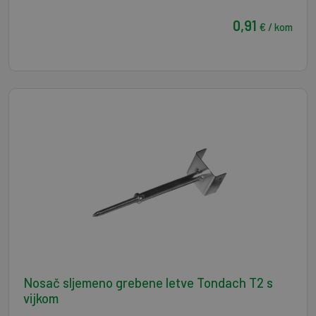
0,91
€ / kom
Nosač sljemeno grebene letve Tondach T2 s
vijkom