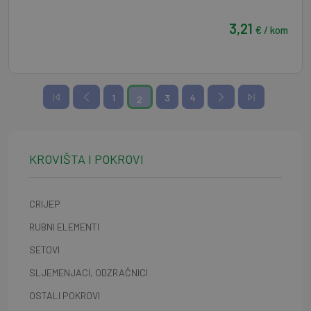
3,21
€ / kom
1
3
4
2
KROVIŠTA I POKROVI
CRIJEP
RUBNI ELEMENTI
SETOVI
SLJEMENJACI, ODZRAČNICI
OSTALI POKROVI