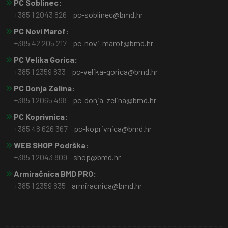
PC Soblinec:
+385 1 2043 826
pc-soblinec@bmd.hr
PC Novi Marof:
+385 42 205 217
pc-novi-marof@bmd.hr
PC Velika Gorica:
+385 1 2359 833
pc-velika-gorica@bmd.hr
PC Donja Zelina:
+385 1 2065 498
pc-donja-zelina@bmd.hr
PC Koprivnica:
+385 48 626 367
pc-koprivnica@bmd.hr
WEB SHOP Podrška:
+385 1 2043 809
shop@bmd.hr
Armiračnica BMD PRO:
+385 1 2359 835
armiracnica@bmd.hr