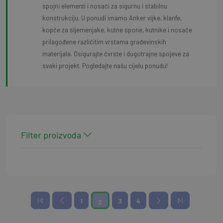
spojni elementi i nosači za sigurnu i stabilnu
konstrukciju. U ponudi imamo Anker vijke, klanfe,
kopče za sljemenjake, kutne spone, kutnike i nosače
prilagođene različitim vrstama građevinskih
materijala. Osigurajte čvrste i dugotrajne spojeve za
svaki projekt. Pogledajte našu cijelu ponudu!
Filter proizvoda
1
3
4
2