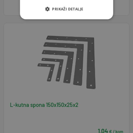
PRIKAŽI DETALJE
L-kutna spona 150x150x25x2
1,04
€ / kom