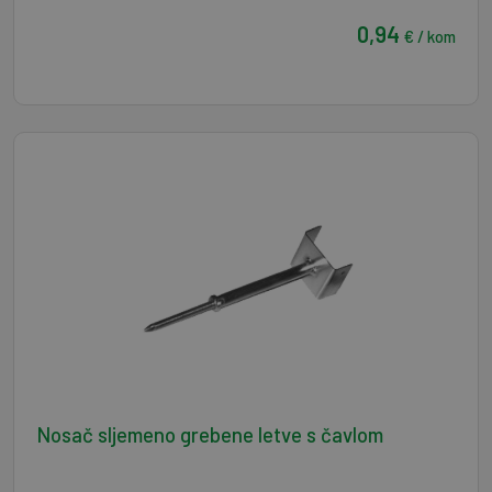
0,94
€ / kom
Nosač sljemeno grebene letve s čavlom