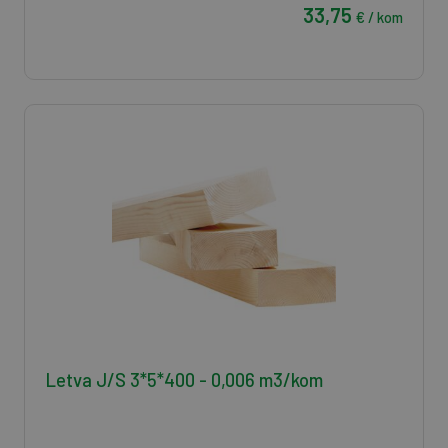
33,75
€ / kom
Letva J/S 3*5*400 - 0,006 m3/kom