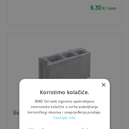
6,30
€ / kom
×
Koristimo kolačiće.
BMD Stil web trgovina upotrebljava
internetske kolačiće u svrhe poboljšanja
Betonski blok 12x20x40
korisničkog iskustva i unaprjeđenja prodaje.
Saznajte više