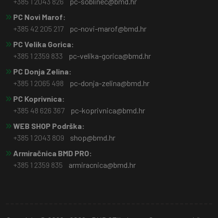
+385 1 2043 826
pc-soblinec@bmd.hr
PC Novi Marof:
+385 42 205 217
pc-novi-marof@bmd.hr
PC Velika Gorica:
+385 1 2359 833
pc-velika-gorica@bmd.hr
PC Donja Zelina:
+385 1 2065 498
pc-donja-zelina@bmd.hr
PC Koprivnica:
+385 48 626 367
pc-koprivnica@bmd.hr
WEB SHOP Podrška:
+385 1 2043 809
shop@bmd.hr
Armiračnica BMD PRO:
+385 1 2359 835
armiracnica@bmd.hr