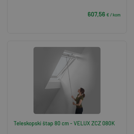
607,56
€ / kom
Teleskopski štap 80 cm - VELUX ZCZ 080K