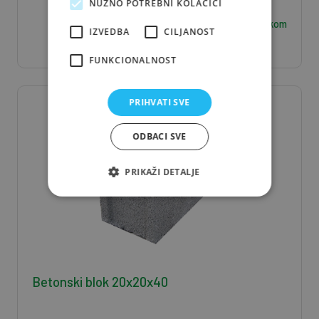
NUŽNO POTREBNI KOLAČIĆI
1,21
€ / kom
IZVEDBA
CILJANOST
FUNKCIONALNOST
PRIHVATI SVE
ODBACI SVE
PRIKAŽI DETALJE
Betonski blok 20x20x40