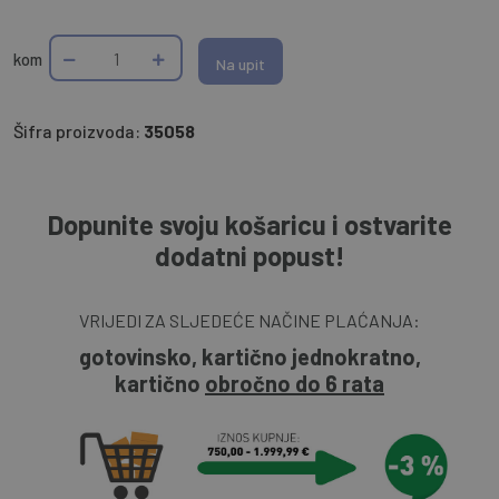
kom
Na upit
Šifra proizvoda:
35058
Dopunite svoju košaricu i ostvarite
dodatni popust!
VRIJEDI ZA SLJEDEĆE NAČINE PLAĆANJA:
gotovinsko, kartično jednokratno,
kartično
obročno do 6 rata