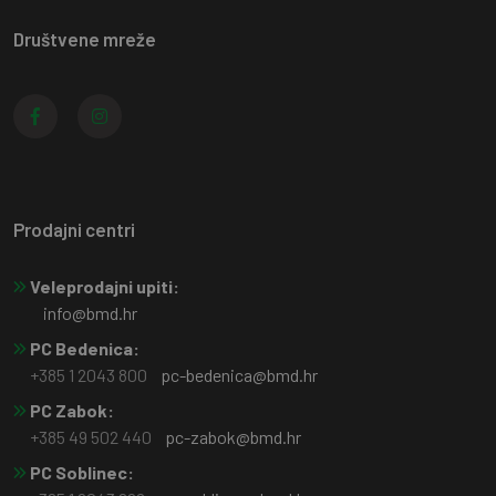
Društvene mreže
Prodajni centri
Veleprodajni upiti:
info@bmd.hr
PC Bedenica:
+385 1 2043 800
pc-bedenica@bmd.hr
PC Zabok:
+385 49 502 440
pc-zabok@bmd.hr
PC Soblinec: