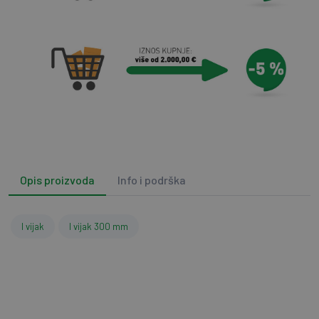
Opis proizvoda
Info i podrška
I vijak
I vijak 300 mm