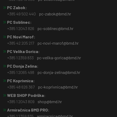
PC Zabok:
+385 49 502 440
pc-zabok@bmd.hr
PC Soblinec:
+385 1 2043 826
pc-soblinec@bmd.hr
PC Novi Marof:
+385 42 205 217
pc-novi-marof@bmd.hr
PC Velika Gorica:
+385 1 2359 833
pc-velika-gorica@bmd.hr
PC Donja Zelina:
+385 1 2065 498
pc-donja-zelina@bmd.hr
PC Koprivnica:
+385 48 626 367
pc-koprivnica@bmd.hr
WEB SHOP Podrška:
+385 1 2043 809
shop@bmd.hr
Armiračnica BMD PRO:
+385 1 2359 835
armiracnica@bmd.hr