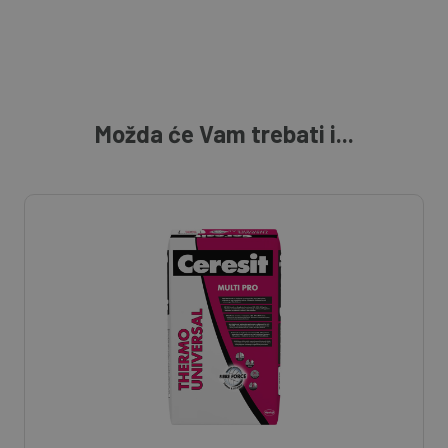
Možda će Vam trebati i...