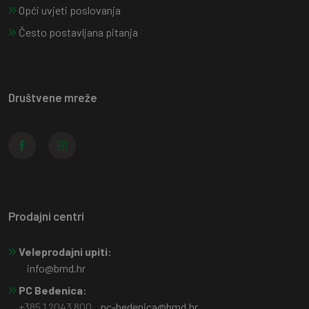
Opći uvjeti poslovanja
Često postavljana pitanja
Društvene mreže
Prodajni centri
Veleprodajni upiti:
info@bmd.hr
PC Bedenica:
+385 1 2043 800
pc-bedenica@bmd.hr