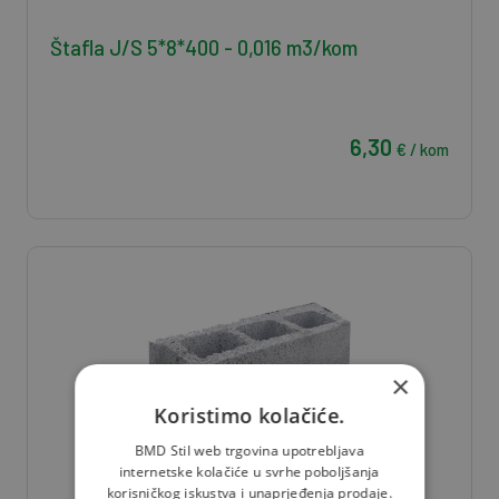
Štafla J/S 5*8*400 - 0,016 m3/kom
6,30
€ / kom
×
Koristimo kolačiće.
BMD Stil web trgovina upotrebljava
internetske kolačiće u svrhe poboljšanja
korisničkog iskustva i unaprjeđenja prodaje.