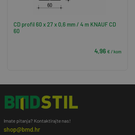
CD profil 60 x 27 x 0,6 mm / 4 m KNAUF CD
60
4,96
€ / kom
Imate pitanja? Kontaktirajte nas!
shop@bmd.hr