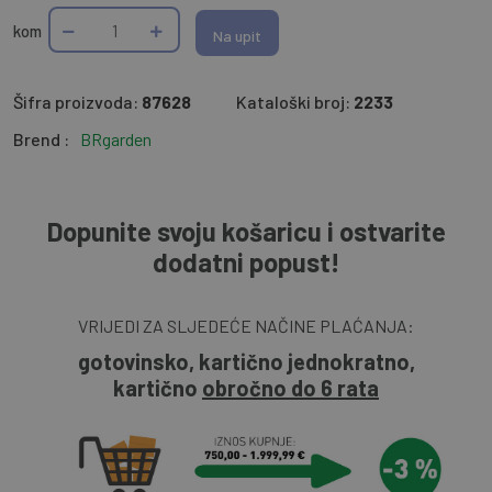
kom
Na upit
Šifra proizvoda:
87628
Kataloški broj:
2233
Brend :
BRgarden
Dopunite svoju košaricu i ostvarite
dodatni popust!
VRIJEDI ZA SLJEDEĆE NAČINE PLAĆANJA:
gotovinsko, kartično jednokratno,
kartično
obročno do 6 rata