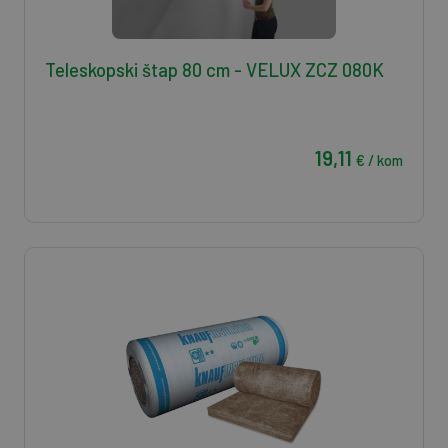
Teleskopski štap 80 cm - VELUX ZCZ 080K
19,11
€ / kom