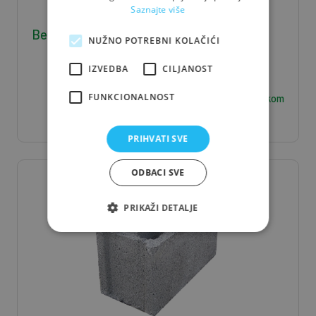
Saznajte više
Betonski blok 12x20x40
NUŽNO POTREBNI KOLAČIĆI
IZVEDBA
CILJANOST
1,21
FUNKCIONALNOST
€ / kom
PRIHVATI SVE
ODBACI SVE
PRIKAŽI DETALJE