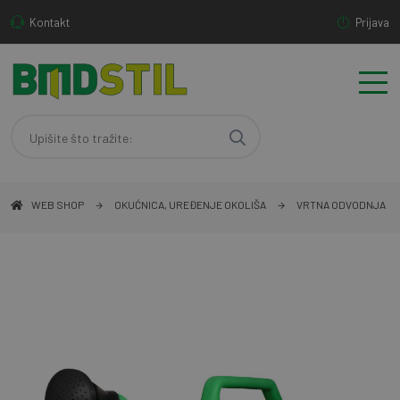
Kontakt
Prijava
WEB SHOP
OKUĆNICA, UREĐENJE OKOLIŠA
VRTNA ODVODNJA