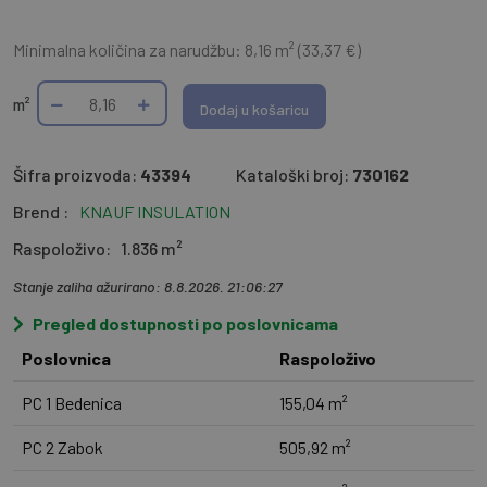
Minimalna količina za narudžbu: 8,16 m² (33,37 €)
m²
Dodaj u košaricu
Šifra proizvoda:
43394
Kataloški broj:
730162
Brend :
KNAUF INSULATION
Raspoloživo:
1.836 m²
Stanje zaliha ažurirano: 8.8.2026. 21:06:27
Pregled dostupnosti po poslovnicama
Poslovnica
Raspoloživo
PC 1 Bedenica
155,04 m²
PC 2 Zabok
505,92 m²