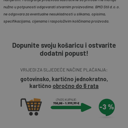
nužno u potpunosti odgovarati stvarnim proizvodima. BMD Stil d.o.o.
ne odgovara za eventualne nesukladnosti u slikama, opisima,
specifikacijama, cijenama i raspoloživim količinama proizvoda.
Dopunite svoju košaricu i ostvarite
dodatni popust!
VRIJEDI ZA SLJEDEĆE NAČINE PLAĆANJA:
gotovinsko, kartično jednokratno,
kartično
obročno do 6 rata