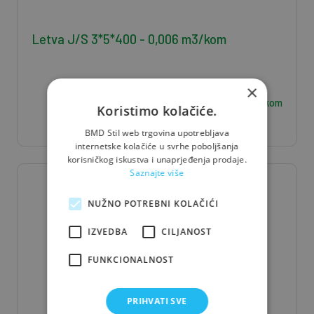
Letva J/S 3*5*400 - 0,006 m3/kom
×
2,36
€ / kom
Koristimo kolačiće.
BMD Stil web trgovina upotrebljava
internetske kolačiće u svrhe poboljšanja
korisničkog iskustva i unaprjeđenja prodaje.
Saznajte više
NUŽNO POTREBNI KOLAČIĆI
IZVEDBA
CILJANOST
FUNKCIONALNOST
PRIHVATI SVE