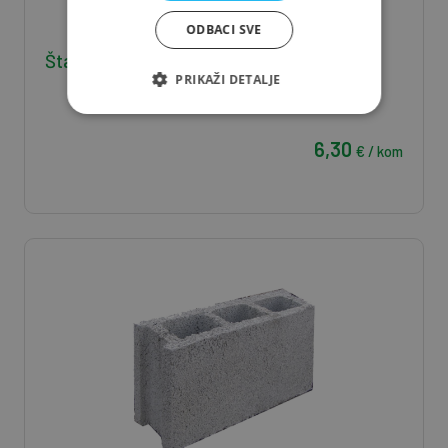
ODBACI SVE
Štafla J/S 5*8*400 - 0,016 m3/kom
PRIKAŽI DETALJE
6,30
€ / kom