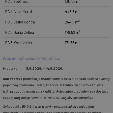
PC 3 Soblinec
130,56 m²
PC 4 Novi Marof
448,8 m²
PC 5 Velika Gorica
244,8 m²
PC 6 Donja Zelina
179,52 m²
PC 8 Koprivnica
171,36 m²
Predviđeni rok dostave na Vašu adresu:
Hrvatska
11.8.2026. - 14.8.2026.
Rok dostave
podložan je promjenama, a ovisi o odnosu količine svakog
pojedinog proizvoda u Vašoj košarici i trenutno raspoložive količine
istih proizvoda na našem skladištu. Relevantan predviđeni rok dostave
robe je onaj koji je naveden u trenutku zaključivanja narudžbe.
Svi podaci u BMD Stil web trgovini prezentirani su s najboljom
namjerom. Fotografije proizvoda ilustrativne su prirode i ne moraju