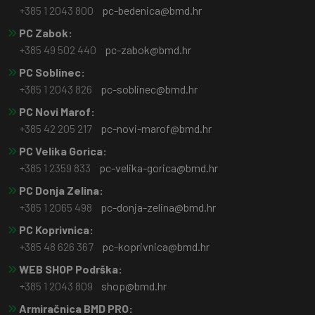
+385 1 2043 800
pc-bedenica@bmd.hr
PC Zabok:
+385 49 502 440
pc-zabok@bmd.hr
PC Soblinec:
+385 1 2043 826
pc-soblinec@bmd.hr
PC Novi Marof:
+385 42 205 217
pc-novi-marof@bmd.hr
PC Velika Gorica:
+385 1 2359 833
pc-velika-gorica@bmd.hr
PC Donja Zelina:
+385 1 2065 498
pc-donja-zelina@bmd.hr
PC Koprivnica:
+385 48 626 367
pc-koprivnica@bmd.hr
WEB SHOP Podrška:
+385 1 2043 809
shop@bmd.hr
Armiračnica BMD PRO: