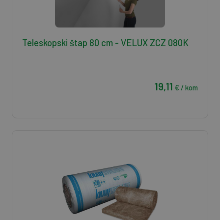
Teleskopski štap 80 cm - VELUX ZCZ 080K
19,11
€ / kom