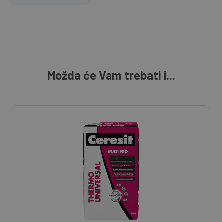
Možda će Vam trebati i...