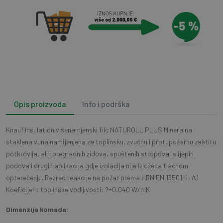
Opis proizvoda
Info i podrška
Knauf Insulation višenamjenski filc NATUROLL PLUS Mineralna
staklena vuna namijenjena za toplinsku, zvučnu i protupožarnu zaštitu
potkrovlja, ali i pregradnih zidova, spuštenih stropova, slijepih
podova i drugih aplikacija gdje izolacija nije izložena tlačnom
opterećenju. Razred reakcije na požar prema HRN EN 13501-1: A1
Koeficijent toplinske vodljivosti: ?=0,040 W/mK
Dimenzija komada: