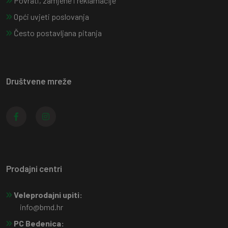
Povrati, zamjene i reklamacije
Opći uvjeti poslovanja
Često postavljana pitanja
Društvene mreže
Prodajni centri
Veleprodajni upiti:
info@bmd.hr
PC Bedenica: