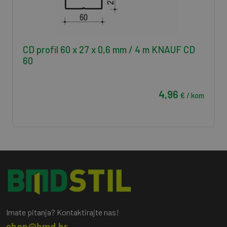
CD profil 60 x 27 x 0,6 mm / 4 m KNAUF CD
60
4,96
€ / kom
Imate pitanja? Kontaktirajte nas!
shop@bmd.hr