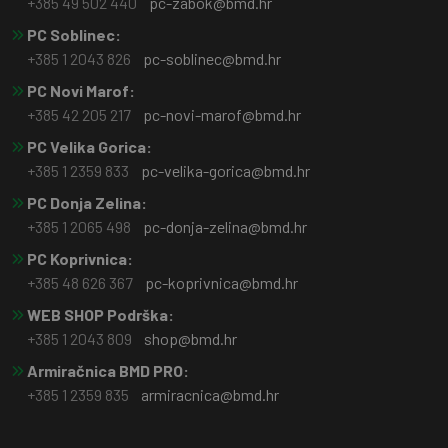
+385 49 502 440
pc-zabok@bmd.hr
PC Soblinec:
+385 1 2043 826
pc-soblinec@bmd.hr
PC Novi Marof:
+385 42 205 217
pc-novi-marof@bmd.hr
PC Velika Gorica:
+385 1 2359 833
pc-velika-gorica@bmd.hr
PC Donja Zelina:
+385 1 2065 498
pc-donja-zelina@bmd.hr
PC Koprivnica:
+385 48 626 367
pc-koprivnica@bmd.hr
WEB SHOP Podrška:
+385 1 2043 809
shop@bmd.hr
Armiračnica BMD PRO:
+385 1 2359 835
armiracnica@bmd.hr