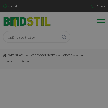
Kontakt
Prijava
WEB SHOP
VODOVODNI MATERIJAL I ODVODNJA
POKLOPCI I REŠETKE