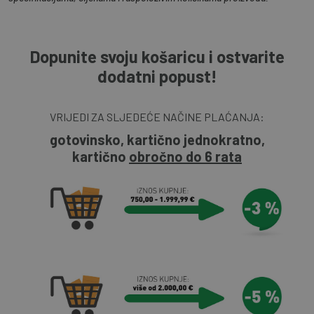
Dopunite svoju košaricu i ostvarite
dodatni popust!
VRIJEDI ZA SLJEDEĆE NAČINE PLAĆANJA:
gotovinsko, kartično jednokratno,
kartično
obročno do 6 rata