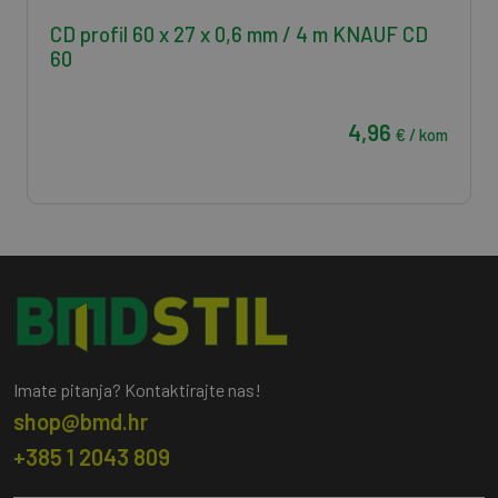
CD profil 60 x 27 x 0,6 mm / 4 m KNAUF CD
60
4,96
€ / kom
Imate pitanja? Kontaktirajte nas!
shop@bmd.hr
+385 1 2043 809