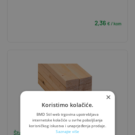
2,36
€ / kom
×
Koristimo kolačiće.
BMD Stil web trgovina upotrebljava
internetske kolačiće u svrhe poboljšanja
korisničkog iskustva i unaprjeđenja prodaje.
Saznajte više
Štafla J/S 5*8*400 - 0,016 m3/kom