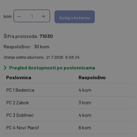
kom
Dodaj u košaricu
Šifra proizvoda:
71030
Raspoloživo:
30 kom
Stanje zaliha ažurirano: 21.7.2026. 9:08:24
Pregled dostupnosti po poslovnicama
Poslovnica
Raspoloživo
PC 1 Bedenica
4 kom
PC 2 Zabok
3 kom
PC 3 Soblinec
4 kom
PC 4 Novi Marof
8 kom