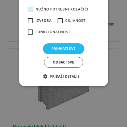
NUŽNO POTREBNI KOLAČIĆI
IZVEDBA
CILJANOST
6,30
€ / kom
FUNKCIONALNOST
PRIHVATI SVE
ODBACI SVE
PRIKAŽI DETALJE
Betonski blok 12x20x40