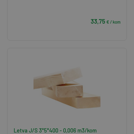
33,75
€ / kom
Letva J/S 3*5*400 - 0,006 m3/kom