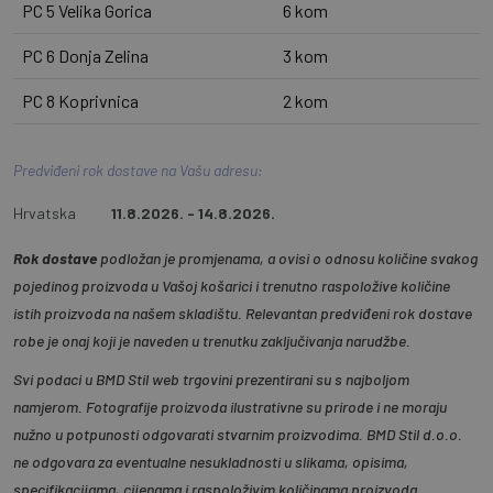
PC 5 Velika Gorica
6 kom
PC 6 Donja Zelina
3 kom
PC 8 Koprivnica
2 kom
Predviđeni rok dostave na Vašu adresu:
Hrvatska
11.8.2026. - 14.8.2026.
Rok dostave
podložan je promjenama, a ovisi o odnosu količine svakog
pojedinog proizvoda u Vašoj košarici i trenutno raspoložive količine
istih proizvoda na našem skladištu. Relevantan predviđeni rok dostave
robe je onaj koji je naveden u trenutku zaključivanja narudžbe.
Svi podaci u BMD Stil web trgovini prezentirani su s najboljom
namjerom. Fotografije proizvoda ilustrativne su prirode i ne moraju
nužno u potpunosti odgovarati stvarnim proizvodima. BMD Stil d.o.o.
ne odgovara za eventualne nesukladnosti u slikama, opisima,
specifikacijama, cijenama i raspoloživim količinama proizvoda.