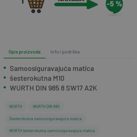
Opis proizvoda
Info i podrška
Samoosiguravajuća matica
šesterokutna M10
WURTH DIN 985 8 SW17 A2K
WURTH
WURTH DIN 985
Šesterokutna samoosiguravajuća matica
WURTH šesterokutna samoosiguravajuća matica