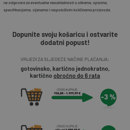
ne odgovara za eventualne nesukladnosti u slikama, opisima,
specifikacijama, cijenama i raspoloživim količinama proizvoda.
Dopunite svoju košaricu i ostvarite
dodatni popust!
VRIJEDI ZA SLJEDEĆE NAČINE PLAĆANJA:
gotovinsko, kartično jednokratno,
kartično
obročno do 6 rata