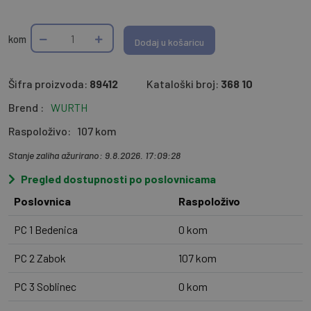
kom
Dodaj u košaricu
Šifra proizvoda:
89412
Kataloški broj:
368 10
Brend :
WURTH
Raspoloživo:
107 kom
Stanje zaliha ažurirano: 9.8.2026. 17:09:28
Pregled dostupnosti po poslovnicama
Poslovnica
Raspoloživo
PC 1 Bedenica
0 kom
PC 2 Zabok
107 kom
PC 3 Soblinec
0 kom