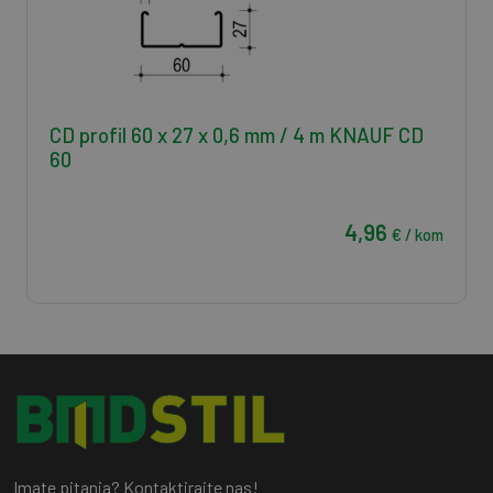
CD profil 60 x 27 x 0,6 mm / 4 m KNAUF CD
60
4,96
€ / kom
Imate pitanja? Kontaktirajte nas!