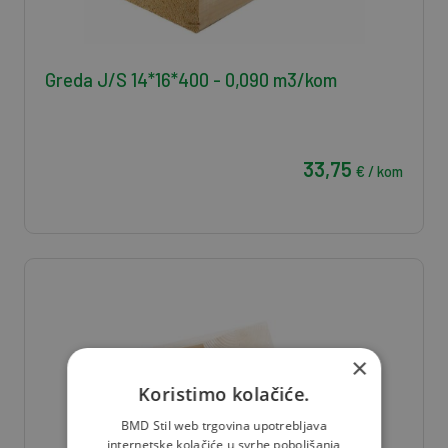
Greda J/S 14*16*400 - 0,090 m3/kom
33,75
€ / kom
×
Koristimo kolačiće.
BMD Stil web trgovina upotrebljava
internetske kolačiće u svrhe poboljšanja