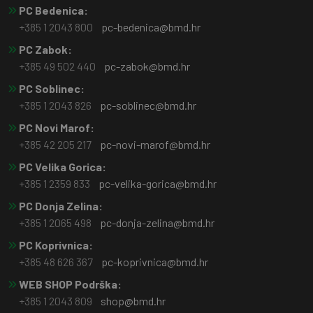
PC Bedenica:
+385 1 2043 800
pc-bedenica@bmd.hr
PC Zabok:
+385 49 502 440
pc-zabok@bmd.hr
PC Soblinec:
+385 1 2043 826
pc-soblinec@bmd.hr
PC Novi Marof:
+385 42 205 217
pc-novi-marof@bmd.hr
PC Velika Gorica:
+385 1 2359 833
pc-velika-gorica@bmd.hr
PC Donja Zelina:
+385 1 2065 498
pc-donja-zelina@bmd.hr
PC Koprivnica:
+385 48 626 367
pc-koprivnica@bmd.hr
WEB SHOP Podrška:
+385 1 2043 809
shop@bmd.hr