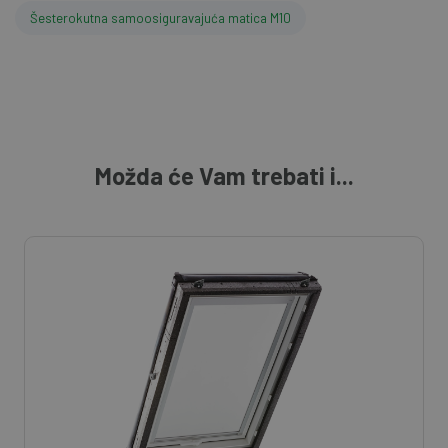
Šesterokutna samoosiguravajuća matica M10
Možda će Vam trebati i...