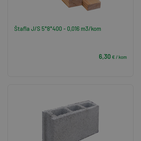
Štafla J/S 5*8*400 - 0,016 m3/kom
6,30
€ / kom