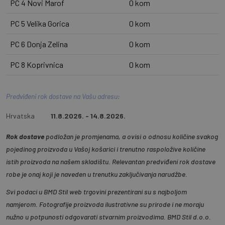
PC 4 Novi Marof
0 kom
PC 5 Velika Gorica
0 kom
PC 6 Donja Zelina
0 kom
PC 8 Koprivnica
0 kom
Predviđeni rok dostave na Vašu adresu:
Hrvatska
11.8.2026. - 14.8.2026.
Rok dostave
podložan je promjenama, a ovisi o odnosu količine svakog
pojedinog proizvoda u Vašoj košarici i trenutno raspoložive količine
istih proizvoda na našem skladištu. Relevantan predviđeni rok dostave
robe je onaj koji je naveden u trenutku zaključivanja narudžbe.
Svi podaci u BMD Stil web trgovini prezentirani su s najboljom
namjerom. Fotografije proizvoda ilustrativne su prirode i ne moraju
nužno u potpunosti odgovarati stvarnim proizvodima. BMD Stil d.o.o.